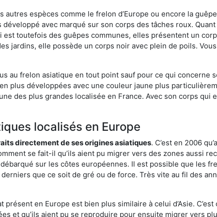
es autres espèces comme le frelon d’Europe ou encore la guêpe 
s développé avec marqué sur son corps des tâches roux. Quant 
i est toutefois des guêpes communes, elles présentent un corps
des jardins, elle possède un corps noir avec plein de poils. Vo
us au frelon asiatique en tout point sauf pour ce qui concerne s
bien plus développées avec une couleur jaune plus particulièrem
it l’une des plus grandes localisée en France. Avec son corps qui
tiques localisés en Europe
traits directement de ses origines asiatiques
. C’est en 2006 qu’
mment se fait-il qu’ils aient pu migrer vers des zones aussi recu
t débarqué sur les côtes européennes. Il est possible que les f
derniers que ce soit de gré ou de force. Très vite au fil des an
 présent en Europe est bien plus similaire à celui d’Asie. C’est 
ées et qu’ils aient pu se reproduire pour ensuite migrer vers plu