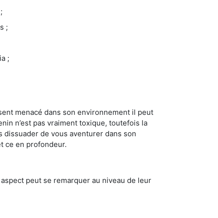
;
s ;
a ;
se sent menacé dans son environnement il peut
enin n’est pas vraiment toxique, toutefois la
us dissuader de vous aventurer dans son
et ce en profondeur.
t aspect peut se remarquer au niveau de leur