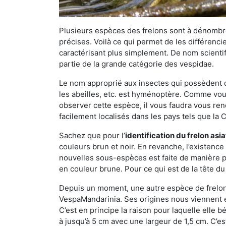
Plusieurs espèces des frelons sont à dénombre
précises. Voilà ce qui permet de les différenci
caractérisant plus simplement. De nom scientif
partie de la grande catégorie des vespidae.
Le nom approprié aux insectes qui possèdent 
les abeilles, etc. est hyménoptère. Comme vous 
observer cette espèce, il vous faudra vous ren
facilement localisés dans les pays tels que la Ch
Sachez que pour l’
identification du frelon asi
couleurs brun et noir. En revanche, l’existence
nouvelles sous-espèces est faite de manière
en couleur brune. Pour ce qui est de la tête du 
Depuis un moment, une autre espèce de frelon 
VespaMandarinia. Ses origines nous viennent é
C’est en principe la raison pour laquelle elle bén
à jusqu’à 5 cm avec une largeur de 1,5 cm. C’e