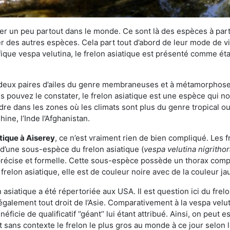
r un peu partout dans le monde. Ce sont là des espèces à part 
er des autres espèces. Cela part tout d’abord de leur mode de vie
ique vespa velutina, le frelon asiatique est présenté comme éta
deux paires d’ailes du genre membraneuses et à métamorphose c
pouvez le constater, le frelon asiatique est une espèce qui nous
dre dans les zones où les climats sont plus du genre tropical ou
ine, l’Inde l’Afghanistan.
atique
à Aiserey
, ce n’est vraiment rien de bien compliqué. Les 
 d’une sous-espèce du frelon asiatique (
vespa velutina nigritho
 précise et formelle. Cette sous-espèce possède un thorax co
frelon asiatique, elle est de couleur noire avec de la couleur ja
asiatique a été répertoriée aux USA. Il est question ici du fr
galement tout droit de l’Asie. Comparativement à la vespa velu
éficie de qualificatif ‘’géant’’ lui étant attribué. Ainsi, on peut e
st sans contexte le frelon le plus gros au monde à ce jour selon