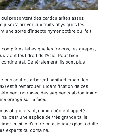
qui présentent des particularités assez
 jusqu’à arriver aux traits physiques les
nt une sorte d’insecte hyménoptère qui fait
omplètes telles que les frelons, les guêpes,
 vient tout droit de l’Asie. Pour bien
 continental. Généralement, ils sont plus
frelons adultes arborent habituellement les
rax
) est à remarquer. L’identification de ces
mplètement noir avec des segments abdominaux
une orangé sur la face.
elon asiatique géant, communément appelé
tina
,
c’est une espèce de très grande taille.
stimer la taille d’un frelon asiatique géant adulte
 les experts du domaine.