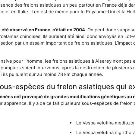
résence des frelons asiatiques un peu partout en France déjà dan
et en Italie. Il en est de même pour le Royaume-Uni et la Holl
a été observé en France, c’était en 2004
. On peut donc supposer
rcelaines chinoises. Ils auraient été ainsi donc envoyés en Lo
sation par un essaim important de frelons asiatiques. L’impact q
nsive pour l’homme, les frelons asiatiques à Aiserey n’ont pas 
 pompiers soient intervenus, après la destruction de plusieurs n
hui ils pullulent sur au moins 78 km chaque année.
sous-espèces du frelon asiatiques qui ex
nées ont provoqué de grandes modifications génétiques au niv
apparence. Il y a de ce fait plusieurs sous-espèces de frelon a
Le Vespa velutina mediozona
Le Vespa velutina nigrithora