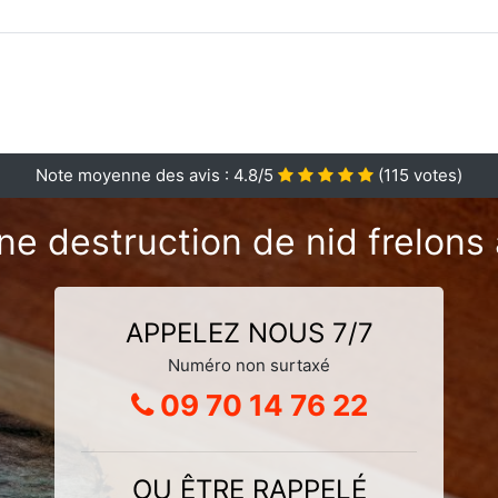
Note moyenne des avis :
4.8
/5
(
115
votes)
ne destruction de nid frelons 
APPELEZ NOUS 7/7
Numéro non surtaxé
09 70 14 76 22
OU ÊTRE RAPPELÉ