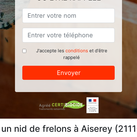
J'accepte les
conditions
et d'être
rappelé
Envoyer
 un nid de frelons à Aiserey (211