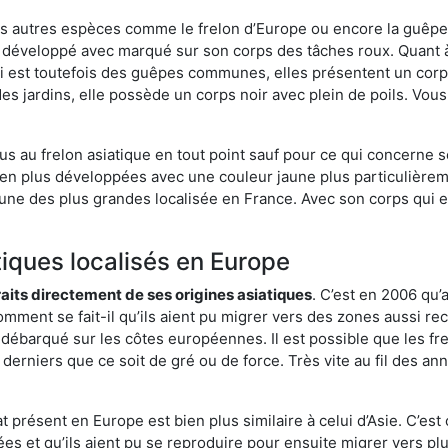
es autres espèces comme le frelon d’Europe ou encore la guêpe 
 développé avec marqué sur son corps des tâches roux. Quant à
i est toutefois des guêpes communes, elles présentent un corps
des jardins, elle possède un corps noir avec plein de poils. Vo
us au frelon asiatique en tout point sauf pour ce qui concerne s
bien plus développées avec une couleur jaune plus particulièrem
it l’une des plus grandes localisée en France. Avec son corps qui
tiques localisés en Europe
traits directement de ses origines asiatiques
. C’est en 2006 qu’
mment se fait-il qu’ils aient pu migrer vers des zones aussi recu
t débarqué sur les côtes européennes. Il est possible que les f
derniers que ce soit de gré ou de force. Très vite au fil des an
 présent en Europe est bien plus similaire à celui d’Asie. C’est 
ées et qu’ils aient pu se reproduire pour ensuite migrer vers plu