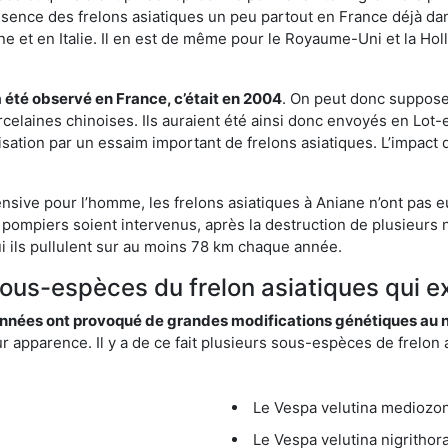
résence des frelons asiatiques un peu partout en France déjà dan
et en Italie. Il en est de même pour le Royaume-Uni et la Holl
a été observé en France, c’était en 2004
. On peut donc supposer
rcelaines chinoises. Ils auraient été ainsi donc envoyés en Lo
sation par un essaim important de frelons asiatiques. L’impact q
ensive pour l’homme, les frelons asiatiques à Aniane n’ont pas e
 pompiers soient intervenus, après la destruction de plusieurs n
hui ils pullulent sur au moins 78 km chaque année.
sous-espèces du frelon asiatiques qui e
nées ont provoqué de grandes modifications génétiques au niv
apparence. Il y a de ce fait plusieurs sous-espèces de frelon a
Le Vespa velutina mediozona
Le Vespa velutina nigrithora