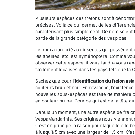
Plusieurs espèces des frelons sont à dénombre
précises. Voilà ce qui permet de les différenci
caractérisant plus simplement. De nom scientif
partie de la grande catégorie des vespidae.
Le nom approprié aux insectes qui possèdent 
les abeilles, etc. est hyménoptère. Comme vous 
observer cette espèce, il vous faudra vous ren
facilement localisés dans les pays tels que la Ch
Sachez que pour l’
identification du frelon asi
couleurs brun et noir. En revanche, l’existence
nouvelles sous-espèces est faite de manière
en couleur brune. Pour ce qui est de la tête du 
Depuis un moment, une autre espèce de frelon 
VespaMandarinia. Ses origines nous viennent é
C’est en principe la raison pour laquelle elle bén
à jusqu’à 5 cm avec une largeur de 1,5 cm. C’e