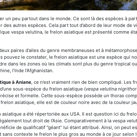
r un peu partout dans le monde. Ce sont là des espèces à part 
er des autres espèces. Cela part tout d’abord de leur mode de vie
ique vespa velutina, le frelon asiatique est présenté comme éta
deux paires d’ailes du genre membraneuses et à métamorphose c
pouvez le constater, le frelon asiatique est une espèce qui nous
dre dans les zones où les climats sont plus du genre tropical ou
ine, l’Inde l’Afghanistan.
atique
à Aniane
, ce n’est vraiment rien de bien compliqué. Les f
 d’une sous-espèce du frelon asiatique (
vespa velutina nigritho
 précise et formelle. Cette sous-espèce possède un thorax co
frelon asiatique, elle est de couleur noire avec de la couleur ja
asiatique a été répertoriée aux USA. Il est question ici du fr
galement tout droit de l’Asie. Comparativement à la vespa velu
éficie de qualificatif ‘’géant’’ lui étant attribué. Ainsi, on peut e
st sans contexte le frelon le plus gros au monde à ce jour selon