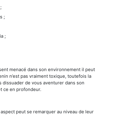
;
s ;
a ;
se sent menacé dans son environnement il peut
enin n’est pas vraiment toxique, toutefois la
us dissuader de vous aventurer dans son
et ce en profondeur.
t aspect peut se remarquer au niveau de leur