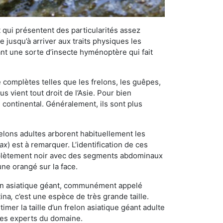
qui présentent des particularités assez
 jusqu’à arriver aux traits physiques les
nt une sorte d’insecte hyménoptère qui fait
omplètes telles que les frelons, les guêpes,
 vient tout droit de l’Asie. Pour bien
 continental. Généralement, ils sont plus
relons adultes arborent habituellement les
rax
) est à remarquer. L’identification de ces
mplètement noir avec des segments abdominaux
une orangé sur la face.
elon asiatique géant, communément appelé
tina
,
c’est une espèce de très grande taille.
stimer la taille d’un frelon asiatique géant adulte
 les experts du domaine.