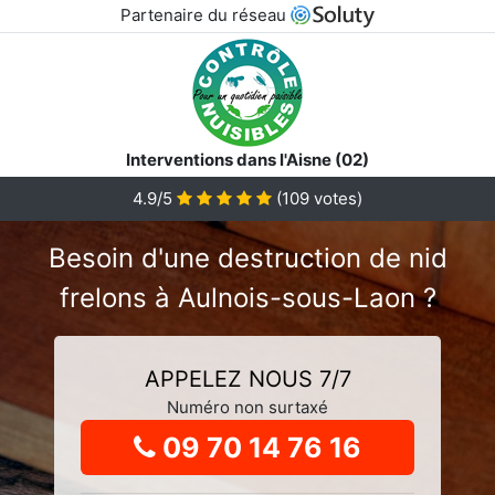
Partenaire du réseau
Interventions dans l'Aisne (02)
4.9
/5
(
109
votes)
Besoin d'une destruction de nid
frelons à Aulnois-sous-Laon ?
APPELEZ NOUS 7/7
Numéro non surtaxé
09 70 14 76 16