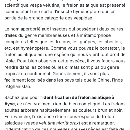
scientifique vespa velutina, le frelon asiatique est présenté
comme étant une sorte d’insecte hyménoptère qui fait
partie de la grande catégorie des vespidae.
Le nom approprié aux insectes qui possèdent deux paires
d’ailes du genre membraneuses et à métamorphose
complètes telles que les frelons, les guêpes, les abeilles,
etc. est hyménoptère. Comme vous pouvez le constater, le
frelon asiatique est une espèce qui nous vient tout droit de
l’Asie. Pour bien observer cette espèce, il vous faudra vous
rendre dans les zones où les climats sont plus du genre
tropical ou continental. Généralement, ils sont plus
facilement localisés dans les pays tels que la Chine, l’Inde
l’Afghanistan.
Sachez que pour l’
identification du frelon asiatique
à
Ayse
, ce n’est vraiment rien de bien compliqué. Les frelons
adultes arborent habituellement les couleurs brun et noir.
En revanche, l’existence d’une sous-espèce du frelon
asiatique (
vespa velutina nigrithorax
) est à remarquer.
L’identification de ces nouvelles sous-espèces est faite de