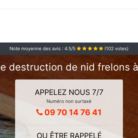
Note moyenne des avis :
4.5
/5
(
102
votes)
e destruction de nid frelons à
APPELEZ NOUS 7/7
Numéro non surtaxé
09 70 14 76 41
OU ÊTRE RAPPELÉ