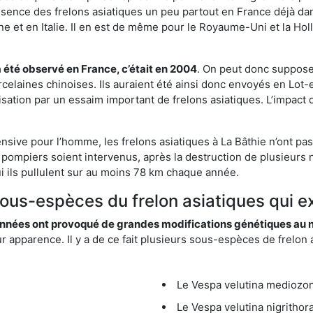
résence des frelons asiatiques un peu partout en France déjà dan
et en Italie. Il en est de même pour le Royaume-Uni et la Holl
a été observé en France, c’était en 2004
. On peut donc supposer
rcelaines chinoises. Ils auraient été ainsi donc envoyés en Lo
sation par un essaim important de frelons asiatiques. L’impact q
nsive pour l’homme, les frelons asiatiques à La Bâthie n’ont pa
 pompiers soient intervenus, après la destruction de plusieurs n
hui ils pullulent sur au moins 78 km chaque année.
sous-espèces du frelon asiatiques qui ex
nées ont provoqué de grandes modifications génétiques au niv
apparence. Il y a de ce fait plusieurs sous-espèces de frelon a
Le Vespa velutina mediozona
Le Vespa velutina nigrithora