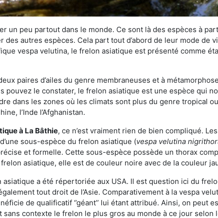
r un peu partout dans le monde. Ce sont là des espèces à part 
er des autres espèces. Cela part tout d’abord de leur mode de vie
ique vespa velutina, le frelon asiatique est présenté comme éta
deux paires d’ailes du genre membraneuses et à métamorphose c
pouvez le constater, le frelon asiatique est une espèce qui nous
dre dans les zones où les climats sont plus du genre tropical ou
ine, l’Inde l’Afghanistan.
atique
à La Bâthie
, ce n’est vraiment rien de bien compliqué. Le
 d’une sous-espèce du frelon asiatique (
vespa velutina nigritho
 précise et formelle. Cette sous-espèce possède un thorax co
frelon asiatique, elle est de couleur noire avec de la couleur ja
asiatique a été répertoriée aux USA. Il est question ici du fr
galement tout droit de l’Asie. Comparativement à la vespa velu
éficie de qualificatif ‘’géant’’ lui étant attribué. Ainsi, on peut e
st sans contexte le frelon le plus gros au monde à ce jour selon