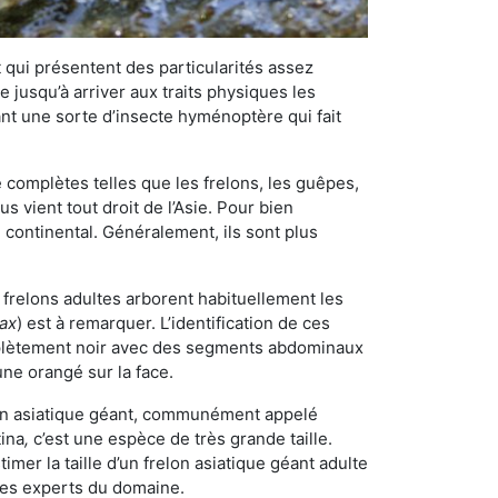
qui présentent des particularités assez
 jusqu’à arriver aux traits physiques les
nt une sorte d’insecte hyménoptère qui fait
omplètes telles que les frelons, les guêpes,
 vient tout droit de l’Asie. Pour bien
 continental. Généralement, ils sont plus
s frelons adultes arborent habituellement les
rax
) est à remarquer. L’identification de ces
mplètement noir avec des segments abdominaux
une orangé sur la face.
elon asiatique géant, communément appelé
tina
,
c’est une espèce de très grande taille.
stimer la taille d’un frelon asiatique géant adulte
 les experts du domaine.