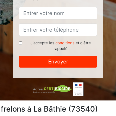
J'accepte les
conditions
et d'être
rappelé
Envoyer
 frelons à La Bâthie (73540)