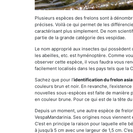
Plusieurs espèces des frelons sont à dénombre
précises. Voilà ce qui permet de les différenci
caractérisant plus simplement. De nom scientif
partie de la grande catégorie des vespidae.
Le nom approprié aux insectes qui possèdent 
les abeilles, etc. est hyménoptère. Comme vous 
observer cette espèce, il vous faudra vous ren
facilement localisés dans les pays tels que la Ch
Sachez que pour l’
identification du frelon asi
couleurs brun et noir. En revanche, l’existence
nouvelles sous-espèces est faite de manière
en couleur brune. Pour ce qui est de la tête du 
Depuis un moment, une autre espèce de frelon 
VespaMandarinia. Ses origines nous viennent é
C’est en principe la raison pour laquelle elle bén
à jusqu’à 5 cm avec une largeur de 1,5 cm. C’e