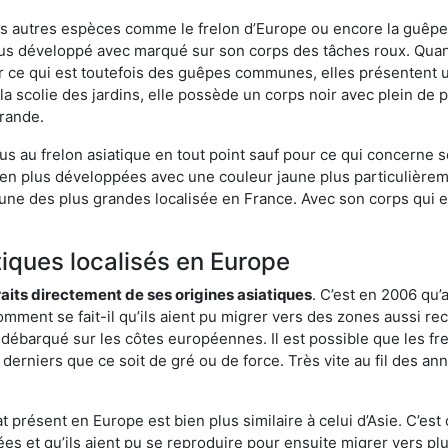
es autres espèces comme le frelon d’Europe ou encore la guêpe 
lus développé avec marqué sur son corps des tâches roux. Quant
 ce qui est toutefois des guêpes communes, elles présentent u
la scolie des jardins, elle possède un corps noir avec plein de
grande.
us au frelon asiatique en tout point sauf pour ce qui concerne s
bien plus développées avec une couleur jaune plus particulièrem
it l’une des plus grandes localisée en France. Avec son corps qui
tiques localisés en Europe
traits directement de ses origines asiatiques
. C’est en 2006 qu’
mment se fait-il qu’ils aient pu migrer vers des zones aussi recu
t débarqué sur les côtes européennes. Il est possible que les f
derniers que ce soit de gré ou de force. Très vite au fil des an
 présent en Europe est bien plus similaire à celui d’Asie. C’est 
ées et qu’ils aient pu se reproduire pour ensuite migrer vers plu