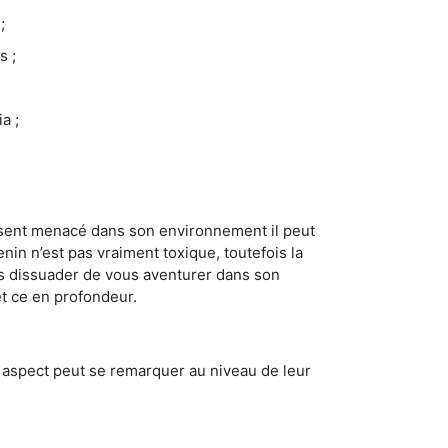
;
s ;
a ;
se sent menacé dans son environnement il peut
enin n’est pas vraiment toxique, toutefois la
us dissuader de vous aventurer dans son
et ce en profondeur.
t aspect peut se remarquer au niveau de leur