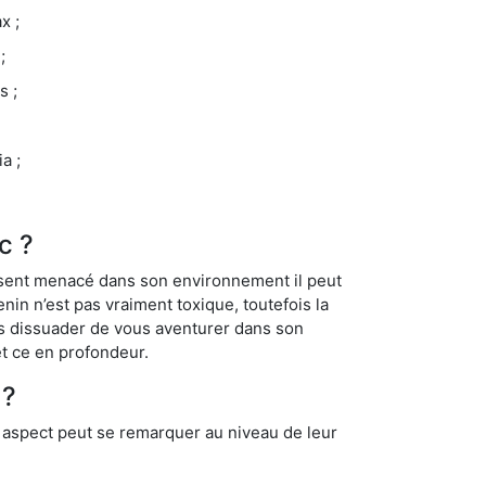
x ;
;
s ;
a ;
c ?
se sent menacé dans son environnement il peut
enin n’est pas vraiment toxique, toutefois la
us dissuader de vous aventurer dans son
et ce en profondeur.
 ?
t aspect peut se remarquer au niveau de leur