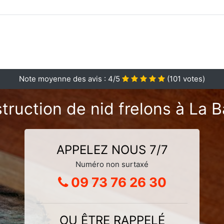
Note moyenne des avis :
4
/5
(
101
votes)
truction de nid frelons à La 
APPELEZ NOUS 7/7
Numéro non surtaxé
09 73 76 26 30
OU ÊTRE RAPPELÉ