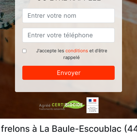
J'accepte les
conditions
et d'être
rappelé
Envoyer
 frelons à La Baule-Escoublac (