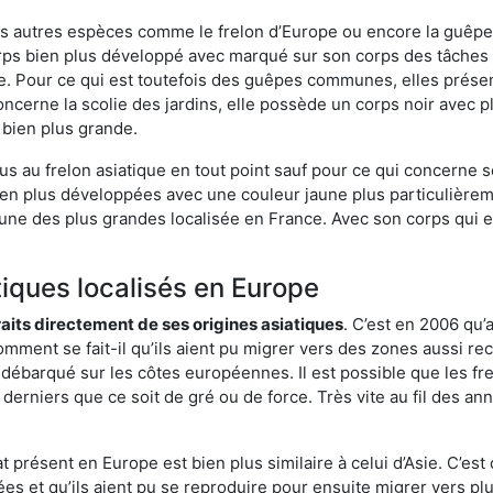
es autres espèces comme le frelon d’Europe ou encore la guêpe 
ps bien plus développé avec marqué sur son corps des tâches r
. Pour ce qui est toutefois des guêpes communes, elles présen
oncerne la scolie des jardins, elle possède un corps noir avec 
 bien plus grande.
us au frelon asiatique en tout point sauf pour ce qui concerne s
bien plus développées avec une couleur jaune plus particulièrem
it l’une des plus grandes localisée en France. Avec son corps qui
tiques localisés en Europe
traits directement de ses origines asiatiques
. C’est en 2006 qu’
mment se fait-il qu’ils aient pu migrer vers des zones aussi recu
t débarqué sur les côtes européennes. Il est possible que les f
derniers que ce soit de gré ou de force. Très vite au fil des an
 présent en Europe est bien plus similaire à celui d’Asie. C’est 
ées et qu’ils aient pu se reproduire pour ensuite migrer vers plu