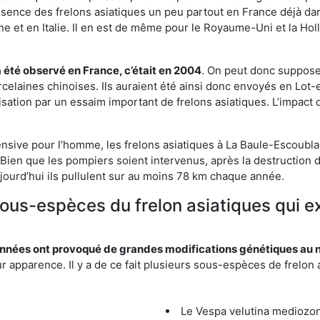
résence des frelons asiatiques un peu partout en France déjà dan
et en Italie. Il en est de même pour le Royaume-Uni et la Holl
a été observé en France, c’était en 2004
. On peut donc supposer
rcelaines chinoises. Ils auraient été ainsi donc envoyés en Lo
sation par un essaim important de frelons asiatiques. L’impact q
ensive pour l’homme, les frelons asiatiques à La Baule-Escoublac
Bien que les pompiers soient intervenus, après la destruction d
aujourd’hui ils pullulent sur au moins 78 km chaque année.
 sous-espèces du frelon asiatiques qui 
nées ont provoqué de grandes modifications génétiques au niv
apparence. Il y a de ce fait plusieurs sous-espèces de frelon a
Le Vespa velutina mediozona