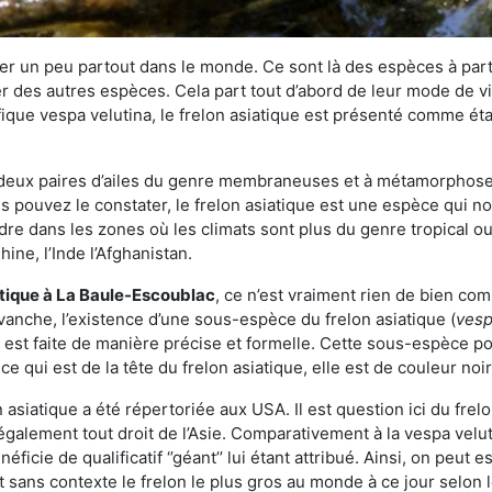
r un peu partout dans le monde. Ce sont là des espèces à part 
er des autres espèces. Cela part tout d’abord de leur mode de vie
ique vespa velutina, le frelon asiatique est présenté comme éta
deux paires d’ailes du genre membraneuses et à métamorphose c
pouvez le constater, le frelon asiatique est une espèce qui nous
dre dans les zones où les climats sont plus du genre tropical ou
ine, l’Inde l’Afghanistan.
atique
à La Baule-Escoublac
, ce n’est vraiment rien de bien com
vanche, l’existence d’une sous-espèce du frelon asiatique (
vesp
s est faite de manière précise et formelle. Cette sous-espèce 
qui est de la tête du frelon asiatique, elle est de couleur noir
asiatique a été répertoriée aux USA. Il est question ici du fr
galement tout droit de l’Asie. Comparativement à la vespa velu
éficie de qualificatif ‘’géant’’ lui étant attribué. Ainsi, on peut e
st sans contexte le frelon le plus gros au monde à ce jour selon