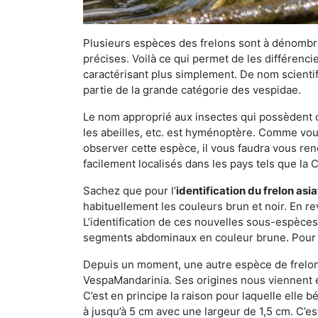
Plusieurs espèces des frelons sont à dénombre
précises. Voilà ce qui permet de les différenci
caractérisant plus simplement. De nom scientif
partie de la grande catégorie des vespidae.
Le nom approprié aux insectes qui possèdent 
les abeilles, etc. est hyménoptère. Comme vous 
observer cette espèce, il vous faudra vous ren
facilement localisés dans les pays tels que la Ch
Sachez que pour l’
identification du frelon asi
habituellement les couleurs brun et noir. En re
L’identification de ces nouvelles sous-espèce
segments abdominaux en couleur brune. Pour ce 
Depuis un moment, une autre espèce de frelon 
VespaMandarinia. Ses origines nous viennent é
C’est en principe la raison pour laquelle elle bén
à jusqu’à 5 cm avec une largeur de 1,5 cm. C’e