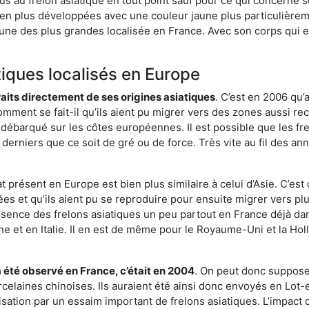
us au frelon asiatique en tout point sauf pour ce qui concerne s
bien plus développées avec une couleur jaune plus particulièrem
it l’une des plus grandes localisée en France. Avec son corps qui
tiques localisés en Europe
traits directement de ses origines asiatiques
. C’est en 2006 qu’
mment se fait-il qu’ils aient pu migrer vers des zones aussi recu
t débarqué sur les côtes européennes. Il est possible que les f
derniers que ce soit de gré ou de force. Très vite au fil des an
 présent en Europe est bien plus similaire à celui d’Asie. C’est 
ées et qu’ils aient pu se reproduire pour ensuite migrer vers plu
résence des frelons asiatiques un peu partout en France déjà dan
et en Italie. Il en est de même pour le Royaume-Uni et la Holl
a été observé en France, c’était en 2004
. On peut donc supposer
rcelaines chinoises. Ils auraient été ainsi donc envoyés en Lo
sation par un essaim important de frelons asiatiques. L’impact q