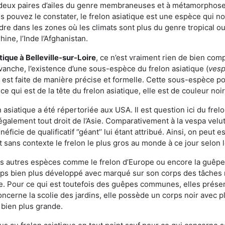
deux paires d’ailes du genre membraneuses et à métamorphose c
pouvez le constater, le frelon asiatique est une espèce qui nous
dre dans les zones où les climats sont plus du genre tropical ou
ine, l’Inde l’Afghanistan.
atique
à Belleville-sur-Loire
, ce n’est vraiment rien de bien com
vanche, l’existence d’une sous-espèce du frelon asiatique (
vesp
s est faite de manière précise et formelle. Cette sous-espèce 
qui est de la tête du frelon asiatique, elle est de couleur noir
asiatique a été répertoriée aux USA. Il est question ici du fr
galement tout droit de l’Asie. Comparativement à la vespa velu
éficie de qualificatif ‘’géant’’ lui étant attribué. Ainsi, on peut e
st sans contexte le frelon le plus gros au monde à ce jour selon
es autres espèces comme le frelon d’Europe ou encore la guêpe 
orps bien plus développé avec marqué sur son corps des tâches r
. Pour ce qui est toutefois des guêpes communes, elles présen
oncerne la scolie des jardins, elle possède un corps noir avec 
 bien plus grande.