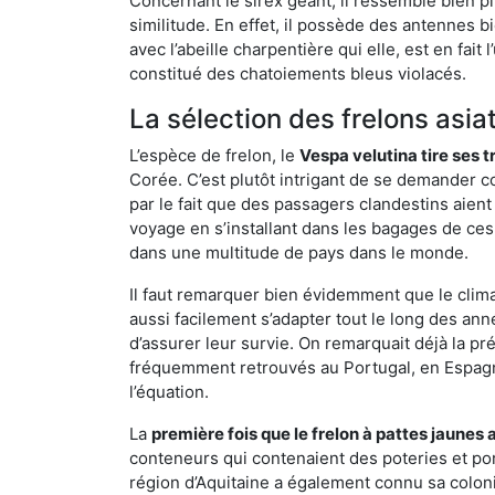
Concernant le sirex géant, il ressemble bien pl
similitude. En effet, il possède des antennes 
avec l’abeille charpentière qui elle, est en fa
constitué des chatoiements bleus violacés.
La sélection des frelons asia
L’espèce de frelon, le
Vespa velutina tire ses 
Corée. C’est plutôt intrigant de se demander co
par le fait que des passagers clandestins aien
voyage en s’installant dans les bagages de ces 
dans une multitude de pays dans le monde.
Il faut remarquer bien évidemment que le climat
aussi facilement s’adapter tout le long des ann
d’assurer leur survie. On remarquait déjà la p
fréquemment retrouvés au Portugal, en Espagne 
l’équation.
La
première fois que le frelon à pattes jaunes 
conteneurs qui contenaient des poteries et po
région d’Aquitaine a également connu sa coloni