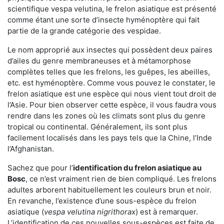
scientifique vespa velutina, le frelon asiatique est présenté
comme étant une sorte d’insecte hyménoptère qui fait
partie de la grande catégorie des vespidae.
Le nom approprié aux insectes qui possèdent deux paires
d’ailes du genre membraneuses et à métamorphose
complètes telles que les frelons, les guêpes, les abeilles,
etc. est hyménoptère. Comme vous pouvez le constater, le
frelon asiatique est une espèce qui nous vient tout droit de
l’Asie. Pour bien observer cette espèce, il vous faudra vous
rendre dans les zones où les climats sont plus du genre
tropical ou continental. Généralement, ils sont plus
facilement localisés dans les pays tels que la Chine, l’Inde
l’Afghanistan.
Sachez que pour l’
identification du frelon asiatique
au
Bosc
, ce n’est vraiment rien de bien compliqué. Les frelons
adultes arborent habituellement les couleurs brun et noir.
En revanche, l’existence d’une sous-espèce du frelon
asiatique (
vespa velutina nigrithorax
) est à remarquer.
L’identification de ces nouvelles sous-espèces est faite de