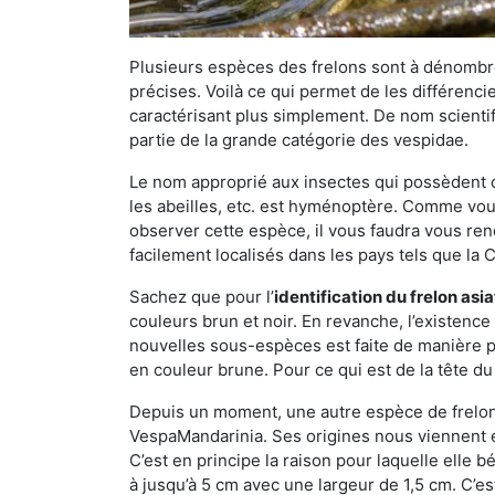
Plusieurs espèces des frelons sont à dénombre
précises. Voilà ce qui permet de les différenci
caractérisant plus simplement. De nom scientif
partie de la grande catégorie des vespidae.
Le nom approprié aux insectes qui possèdent 
les abeilles, etc. est hyménoptère. Comme vous 
observer cette espèce, il vous faudra vous ren
facilement localisés dans les pays tels que la Ch
Sachez que pour l’
identification du frelon asi
couleurs brun et noir. En revanche, l’existence
nouvelles sous-espèces est faite de manière
en couleur brune. Pour ce qui est de la tête du 
Depuis un moment, une autre espèce de frelon 
VespaMandarinia. Ses origines nous viennent é
C’est en principe la raison pour laquelle elle bén
à jusqu’à 5 cm avec une largeur de 1,5 cm. C’e