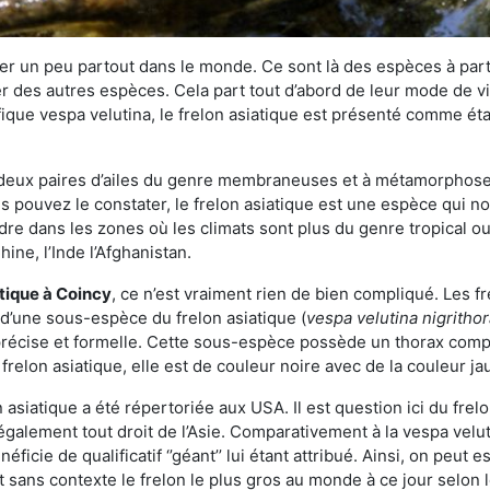
r un peu partout dans le monde. Ce sont là des espèces à part 
er des autres espèces. Cela part tout d’abord de leur mode de vie
ique vespa velutina, le frelon asiatique est présenté comme éta
deux paires d’ailes du genre membraneuses et à métamorphose c
pouvez le constater, le frelon asiatique est une espèce qui nous
dre dans les zones où les climats sont plus du genre tropical ou
ine, l’Inde l’Afghanistan.
atique
à Coincy
, ce n’est vraiment rien de bien compliqué. Les f
 d’une sous-espèce du frelon asiatique (
vespa velutina nigritho
 précise et formelle. Cette sous-espèce possède un thorax co
frelon asiatique, elle est de couleur noire avec de la couleur ja
asiatique a été répertoriée aux USA. Il est question ici du fr
galement tout droit de l’Asie. Comparativement à la vespa velu
éficie de qualificatif ‘’géant’’ lui étant attribué. Ainsi, on peut e
st sans contexte le frelon le plus gros au monde à ce jour selon