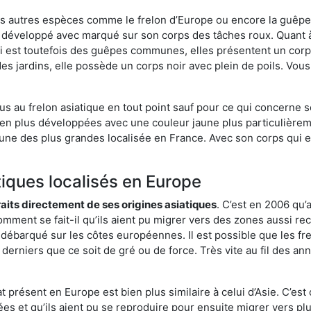
es autres espèces comme le frelon d’Europe ou encore la guêpe 
 développé avec marqué sur son corps des tâches roux. Quant à
i est toutefois des guêpes communes, elles présentent un corps
des jardins, elle possède un corps noir avec plein de poils. Vo
us au frelon asiatique en tout point sauf pour ce qui concerne s
bien plus développées avec une couleur jaune plus particulièrem
it l’une des plus grandes localisée en France. Avec son corps qui
tiques localisés en Europe
traits directement de ses origines asiatiques
. C’est en 2006 qu’
mment se fait-il qu’ils aient pu migrer vers des zones aussi recu
t débarqué sur les côtes européennes. Il est possible que les f
derniers que ce soit de gré ou de force. Très vite au fil des an
 présent en Europe est bien plus similaire à celui d’Asie. C’est 
ées et qu’ils aient pu se reproduire pour ensuite migrer vers plu