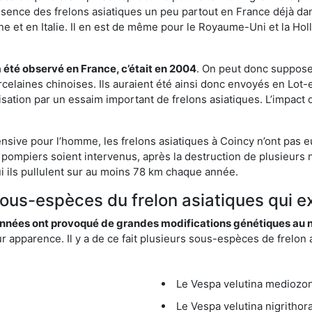
résence des frelons asiatiques un peu partout en France déjà dan
et en Italie. Il en est de même pour le Royaume-Uni et la Holl
a été observé en France, c’était en 2004
. On peut donc supposer
rcelaines chinoises. Ils auraient été ainsi donc envoyés en Lo
sation par un essaim important de frelons asiatiques. L’impact q
ensive pour l’homme, les frelons asiatiques à Coincy n’ont pas e
 pompiers soient intervenus, après la destruction de plusieurs n
hui ils pullulent sur au moins 78 km chaque année.
sous-espèces du frelon asiatiques qui e
nées ont provoqué de grandes modifications génétiques au niv
apparence. Il y a de ce fait plusieurs sous-espèces de frelon a
Le Vespa velutina mediozona
Le Vespa velutina nigrithora