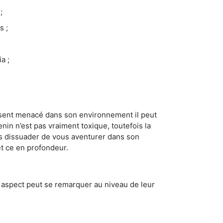
;
s ;
a ;
se sent menacé dans son environnement il peut
enin n’est pas vraiment toxique, toutefois la
us dissuader de vous aventurer dans son
et ce en profondeur.
t aspect peut se remarquer au niveau de leur