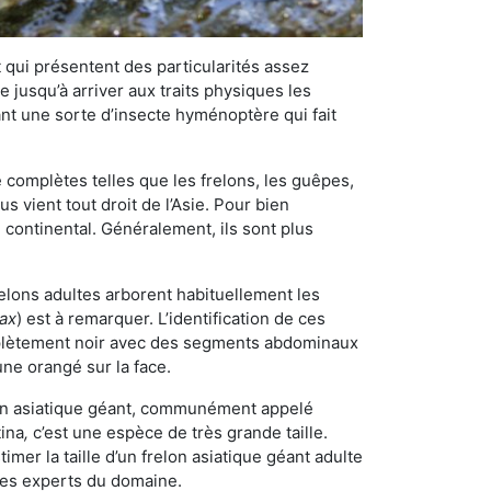
qui présentent des particularités assez
 jusqu’à arriver aux traits physiques les
nt une sorte d’insecte hyménoptère qui fait
omplètes telles que les frelons, les guêpes,
 vient tout droit de l’Asie. Pour bien
 continental. Généralement, ils sont plus
relons adultes arborent habituellement les
rax
) est à remarquer. L’identification de ces
mplètement noir avec des segments abdominaux
une orangé sur la face.
elon asiatique géant, communément appelé
tina
,
c’est une espèce de très grande taille.
stimer la taille d’un frelon asiatique géant adulte
 les experts du domaine.