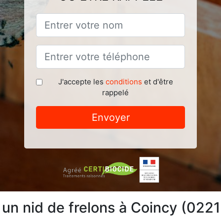
J'accepte les
conditions
et d'être
rappelé
Envoyer
 un nid de frelons à Coincy (022