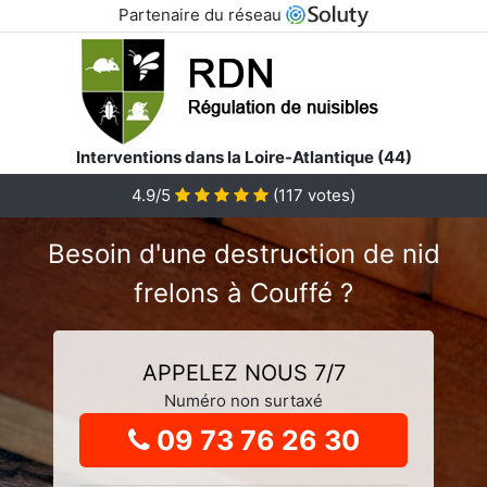
Partenaire du réseau
Interventions dans la Loire-Atlantique (44)
4.9
/5
(
117
votes)
Besoin d'une destruction de nid
frelons à Couffé ?
APPELEZ NOUS 7/7
Numéro non surtaxé
09 73 76 26 30