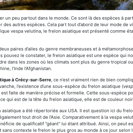
r un peu partout dans le monde. Ce sont là des espèces à part 
er des autres espèces. Cela part tout d’abord de leur mode de vie
ique vespa velutina, le frelon asiatique est présenté comme éta
deux paires d’ailes du genre membraneuses et à métamorphose c
pouvez le constater, le frelon asiatique est une espèce qui nous
dre dans les zones où les climats sont plus du genre tropical ou
ine, l’Inde l’Afghanistan.
atique
à Crécy-sur-Serre
, ce n’est vraiment rien de bien compli
vanche, l’existence d’une sous-espèce du frelon asiatique (
vesp
s est faite de manière précise et formelle. Cette sous-espèce 
qui est de la tête du frelon asiatique, elle est de couleur noir
asiatique a été répertoriée aux USA. Il est question ici du fr
galement tout droit de l’Asie. Comparativement à la vespa velu
éficie de qualificatif ‘’géant’’ lui étant attribué. Ainsi, on peut e
st sans contexte le frelon le plus gros au monde à ce jour selon