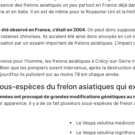
résence des frelons asiatiques un peu partout en France déjà dan
et en Italie. Il en est de même pour le Royaume-Uni et la Holl
a été observé en France, c’était en 2004
. On peut donc supposer
rcelaines chinoises. Ils auraient été ainsi donc envoyés en Lo
sation par un essaim important de frelons asiatiques. L’impact q
ensive pour l’homme, les frelons asiatiques à Crécy-sur-Serre n’
Bien que les pompiers soient intervenus, après la destruction d
aujourd’hui ils pullulent sur au moins 78 km chaque année.
sous-espèces du frelon asiatiques qui e
nées ont provoqué de grandes modifications génétiques au niv
apparence. Il y a de ce fait plusieurs sous-espèces de frelon a
Le Vespa velutina mediozona
Le Vespa velutina nigrithora