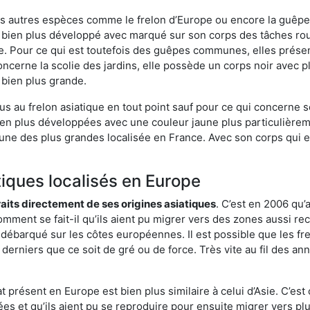
es autres espèces comme le frelon d’Europe ou encore la guêpe 
bien plus développé avec marqué sur son corps des tâches roux
. Pour ce qui est toutefois des guêpes communes, elles présen
oncerne la scolie des jardins, elle possède un corps noir avec 
 bien plus grande.
us au frelon asiatique en tout point sauf pour ce qui concerne s
bien plus développées avec une couleur jaune plus particulièrem
it l’une des plus grandes localisée en France. Avec son corps qui
tiques localisés en Europe
traits directement de ses origines asiatiques
. C’est en 2006 qu’
mment se fait-il qu’ils aient pu migrer vers des zones aussi recu
t débarqué sur les côtes européennes. Il est possible que les f
derniers que ce soit de gré ou de force. Très vite au fil des an
 présent en Europe est bien plus similaire à celui d’Asie. C’est 
ées et qu’ils aient pu se reproduire pour ensuite migrer vers plu