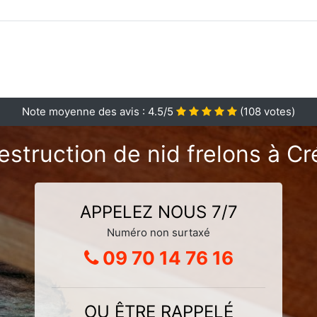
Note moyenne des avis :
4.5
/5
(
108
votes)
estruction de nid frelons à Cr
APPELEZ NOUS 7/7
Numéro non surtaxé
09 70 14 76 16
OU ÊTRE RAPPELÉ