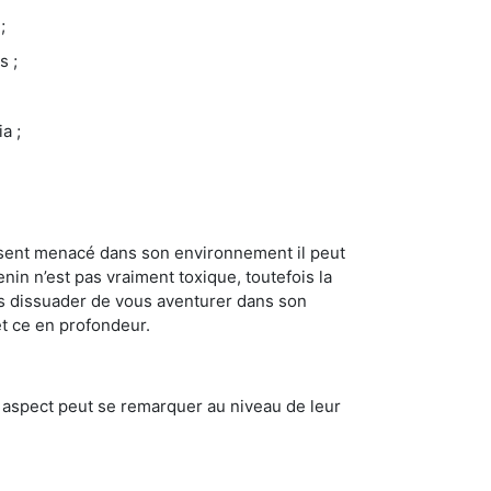
;
s ;
a ;
se sent menacé dans son environnement il peut
enin n’est pas vraiment toxique, toutefois la
us dissuader de vous aventurer dans son
et ce en profondeur.
t aspect peut se remarquer au niveau de leur