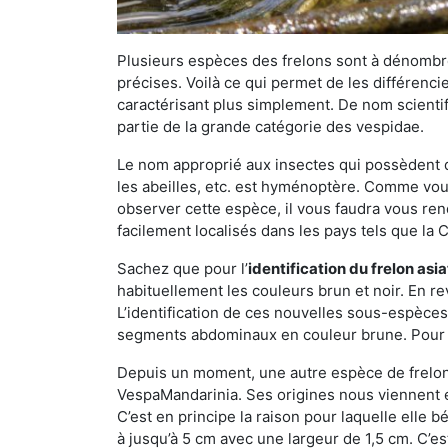
Plusieurs espèces des frelons sont à dénombre
précises. Voilà ce qui permet de les différenci
caractérisant plus simplement. De nom scientif
partie de la grande catégorie des vespidae.
Le nom approprié aux insectes qui possèdent 
les abeilles, etc. est hyménoptère. Comme vous 
observer cette espèce, il vous faudra vous ren
facilement localisés dans les pays tels que la Ch
Sachez que pour l’
identification du frelon asi
habituellement les couleurs brun et noir. En re
L’identification de ces nouvelles sous-espèce
segments abdominaux en couleur brune. Pour ce 
Depuis un moment, une autre espèce de frelon 
VespaMandarinia. Ses origines nous viennent é
C’est en principe la raison pour laquelle elle bén
à jusqu’à 5 cm avec une largeur de 1,5 cm. C’e