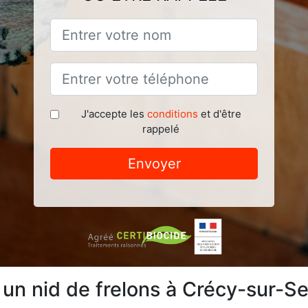
J'accepte les
conditions
et d'être
rappelé
Envoyer
e un nid de frelons à Crécy-sur-S