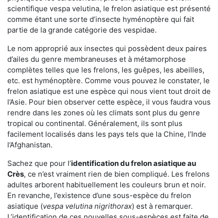
scientifique vespa velutina, le frelon asiatique est présenté
comme étant une sorte d’insecte hyménoptère qui fait
partie de la grande catégorie des vespidae.
Le nom approprié aux insectes qui possèdent deux paires
d’ailes du genre membraneuses et à métamorphose
complètes telles que les frelons, les guêpes, les abeilles,
etc. est hyménoptère. Comme vous pouvez le constater, le
frelon asiatique est une espèce qui nous vient tout droit de
l’Asie. Pour bien observer cette espèce, il vous faudra vous
rendre dans les zones où les climats sont plus du genre
tropical ou continental. Généralement, ils sont plus
facilement localisés dans les pays tels que la Chine, l’Inde
l’Afghanistan.
Sachez que pour l’
identification du frelon asiatique
au
Crès
, ce n’est vraiment rien de bien compliqué. Les frelons
adultes arborent habituellement les couleurs brun et noir.
En revanche, l’existence d’une sous-espèce du frelon
asiatique (
vespa velutina nigrithorax
) est à remarquer.
L’identification de ces nouvelles sous-espèces est faite de