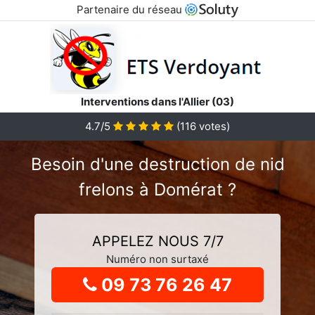
Partenaire du réseau
Interventions dans l'Allier (03)
4.7
/5
(
116
votes)
Besoin d'une destruction de nid
frelons à Domérat ?
APPELEZ NOUS 7/7
Numéro non surtaxé
09 73 76 26 47