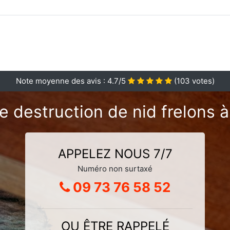
Note moyenne des avis :
4.7
/5
(
103
votes)
e destruction de nid frelons 
APPELEZ NOUS 7/7
Numéro non surtaxé
09 73 76 58 52
OU ÊTRE RAPPELÉ