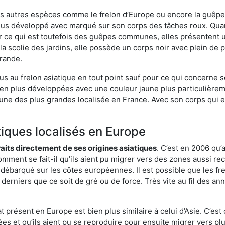
es autres espèces comme le frelon d’Europe ou encore la guêpe 
us développé avec marqué sur son corps des tâches roux. Quant
 ce qui est toutefois des guêpes communes, elles présentent u
la scolie des jardins, elle possède un corps noir avec plein de
grande.
us au frelon asiatique en tout point sauf pour ce qui concerne s
bien plus développées avec une couleur jaune plus particulièrem
it l’une des plus grandes localisée en France. Avec son corps qui
tiques localisés en Europe
traits directement de ses origines asiatiques
. C’est en 2006 qu’
mment se fait-il qu’ils aient pu migrer vers des zones aussi recu
t débarqué sur les côtes européennes. Il est possible que les f
derniers que ce soit de gré ou de force. Très vite au fil des an
 présent en Europe est bien plus similaire à celui d’Asie. C’est 
ées et qu’ils aient pu se reproduire pour ensuite migrer vers plu