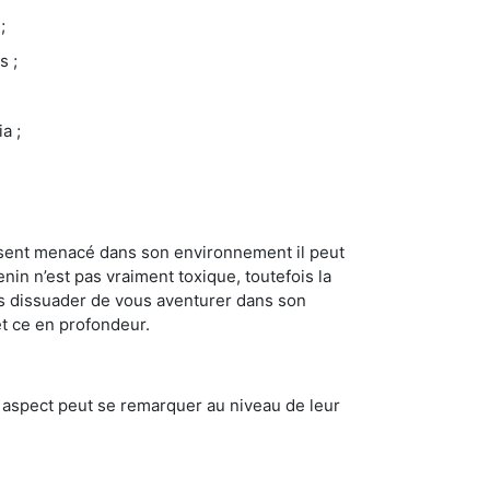
;
s ;
a ;
se sent menacé dans son environnement il peut
enin n’est pas vraiment toxique, toutefois la
us dissuader de vous aventurer dans son
et ce en profondeur.
t aspect peut se remarquer au niveau de leur