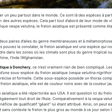
r un peu partout dans le monde. Ce sont là des espèces à part 
er des autres espèces. Cela part tout d’abord de leur mode de vie
ique vespa velutina, le frelon asiatique est présenté comme éta
deux paires d’ailes du genre membraneuses et à métamorphose c
pouvez le constater, le frelon asiatique est une espèce qui nous
dre dans les zones où les climats sont plus du genre tropical ou
ine, l’Inde l’Afghanistan.
atique
à Donchery
, ce n’est vraiment rien de bien compliqué. Le
 d’une sous-espèce du frelon asiatique (
vespa velutina nigritho
 précise et formelle. Cette sous-espèce possède un thorax co
frelon asiatique, elle est de couleur noire avec de la couleur ja
asiatique a été répertoriée aux USA. Il est question ici du fr
galement tout droit de l’Asie. Comparativement à la vespa velu
éficie de qualificatif ‘’géant’’ lui étant attribué. Ainsi, on peut e
st sans contexte le frelon le plus gros au monde à ce jour selon