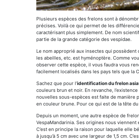
Plusieurs espèces des frelons sont à dénombre
précises. Voilà ce qui permet de les différenci
caractérisant plus simplement. De nom scientif
partie de la grande catégorie des vespidae.
Le nom approprié aux insectes qui possèdent 
les abeilles, etc. est hyménoptère. Comme vous 
observer cette espèce, il vous faudra vous ren
facilement localisés dans les pays tels que la Ch
Sachez que pour l’
identification du frelon asi
couleurs brun et noir. En revanche, l’existence
nouvelles sous-espèces est faite de manière
en couleur brune. Pour ce qui est de la tête du 
Depuis un moment, une autre espèce de frelon 
VespaMandarinia. Ses origines nous viennent é
C’est en principe la raison pour laquelle elle bén
à jusqu’à 5 cm avec une largeur de 1,5 cm. C’e