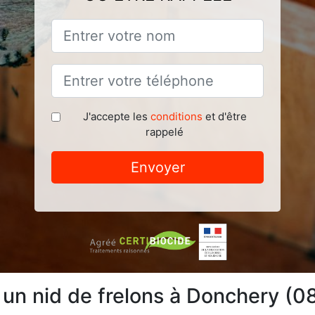
J'accepte les
conditions
et d'être
rappelé
Envoyer
e un nid de frelons à Donchery (