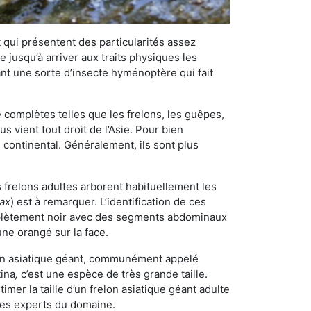
qui présentent des particularités assez
 jusqu’à arriver aux traits physiques les
nt une sorte d’insecte hyménoptère qui fait
omplètes telles que les frelons, les guêpes,
 vient tout droit de l’Asie. Pour bien
 continental. Généralement, ils sont plus
s frelons adultes arborent habituellement les
rax
) est à remarquer. L’identification de ces
mplètement noir avec des segments abdominaux
une orangé sur la face.
elon asiatique géant, communément appelé
tina
,
c’est une espèce de très grande taille.
stimer la taille d’un frelon asiatique géant adulte
 les experts du domaine.