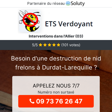
Partenaire du réseau
Interventions dans l'Allier (03)
5
/5
(
101
votes)
Besoin d'une destruction de nid
frelons à Durdat-Larequille ?
APPELEZ NOUS 7/7
Numéro non surtaxé
09 73 76 26 47