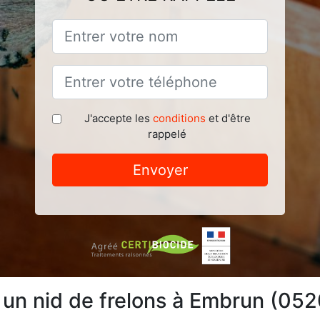
J'accepte les
conditions
et d'être
rappelé
Envoyer
e un nid de frelons à Embrun (05