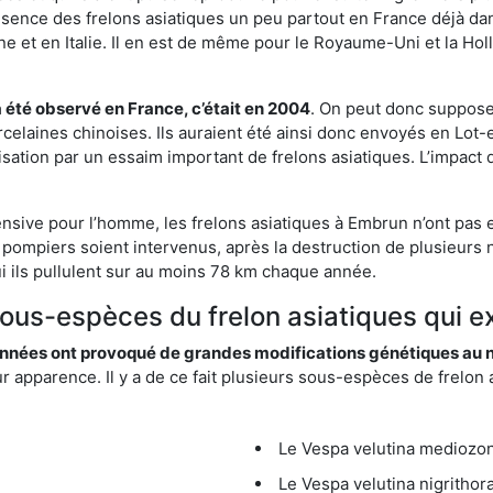
résence des frelons asiatiques un peu partout en France déjà dan
et en Italie. Il en est de même pour le Royaume-Uni et la Holl
a été observé en France, c’était en 2004
. On peut donc supposer
rcelaines chinoises. Ils auraient été ainsi donc envoyés en Lo
sation par un essaim important de frelons asiatiques. L’impact q
ensive pour l’homme, les frelons asiatiques à Embrun n’ont pas 
 pompiers soient intervenus, après la destruction de plusieurs n
hui ils pullulent sur au moins 78 km chaque année.
sous-espèces du frelon asiatiques qui e
nées ont provoqué de grandes modifications génétiques au niv
apparence. Il y a de ce fait plusieurs sous-espèces de frelon a
Le Vespa velutina mediozona
Le Vespa velutina nigrithora