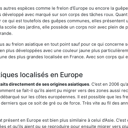
es autres espèces comme le frelon d’Europe ou encore la guêpe 
 développé avec marqué sur son corps des tâches roux. Quant à
 ce qui est toutefois des guêpes communes, elles présentent u
la scolie des jardins, elle possède un corps noir avec plein de
grande.
us au frelon asiatique en tout point sauf pour ce qui concerne s
bien plus développées avec une couleur jaune plus particulièrem
it l’une des plus grandes localisée en France. Avec son corps qui
tiques localisés en Europe
traits directement de ses origines asiatiques
. C’est en 2006 qu’
mment se fait-il qu’ils aient pu migrer vers des zones aussi recu
t débarqué sur les côtes européennes. Il est possible que les f
derniers que ce soit de gré ou de force. Très vite au fil des an
 présent en Europe est bien plus similaire à celui d’Asie. C’est 
ées et qu’ils aient pu se reproduire pour ensuite migrer vers plu