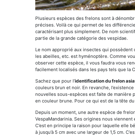
Plusieurs espèces des frelons sont à dénombre
précises. Voilà ce qui permet de les différenci
caractérisant plus simplement. De nom scientif
partie de la grande catégorie des vespidae.
Le nom approprié aux insectes qui possèdent 
les abeilles, etc. est hyménoptère. Comme vous 
observer cette espèce, il vous faudra vous ren
facilement localisés dans les pays tels que la Ch
Sachez que pour l’
identification du frelon asi
couleurs brun et noir. En revanche, l’existence
nouvelles sous-espèces est faite de manière
en couleur brune. Pour ce qui est de la tête du 
Depuis un moment, une autre espèce de frelon 
VespaMandarinia. Ses origines nous viennent é
C’est en principe la raison pour laquelle elle bén
à jusqu’à 5 cm avec une largeur de 1,5 cm. C’e