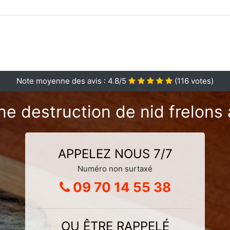
Note moyenne des avis :
4.8
/5
(
116
votes)
ne destruction de nid frelons
APPELEZ NOUS 7/7
Numéro non surtaxé
09 70 14 55 38
OU ÊTRE RAPPELÉ