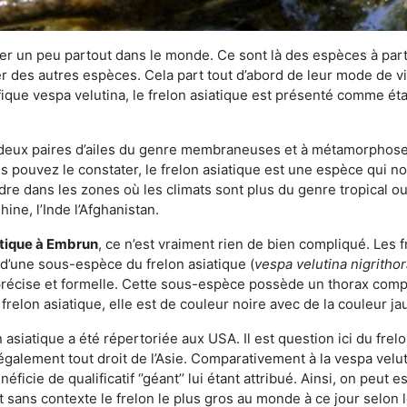
r un peu partout dans le monde. Ce sont là des espèces à part 
er des autres espèces. Cela part tout d’abord de leur mode de vie
ique vespa velutina, le frelon asiatique est présenté comme éta
deux paires d’ailes du genre membraneuses et à métamorphose c
pouvez le constater, le frelon asiatique est une espèce qui nous
dre dans les zones où les climats sont plus du genre tropical ou
ine, l’Inde l’Afghanistan.
atique
à Embrun
, ce n’est vraiment rien de bien compliqué. Les 
 d’une sous-espèce du frelon asiatique (
vespa velutina nigritho
 précise et formelle. Cette sous-espèce possède un thorax co
frelon asiatique, elle est de couleur noire avec de la couleur ja
asiatique a été répertoriée aux USA. Il est question ici du fr
galement tout droit de l’Asie. Comparativement à la vespa velu
éficie de qualificatif ‘’géant’’ lui étant attribué. Ainsi, on peut e
st sans contexte le frelon le plus gros au monde à ce jour selon