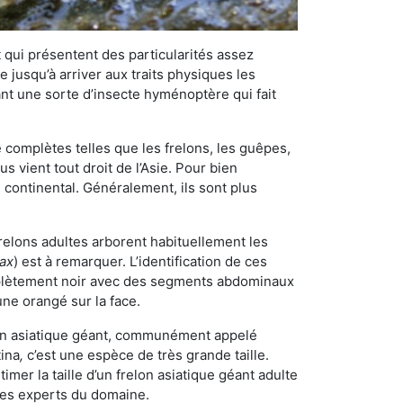
qui présentent des particularités assez
 jusqu’à arriver aux traits physiques les
nt une sorte d’insecte hyménoptère qui fait
omplètes telles que les frelons, les guêpes,
 vient tout droit de l’Asie. Pour bien
 continental. Généralement, ils sont plus
frelons adultes arborent habituellement les
rax
) est à remarquer. L’identification de ces
mplètement noir avec des segments abdominaux
une orangé sur la face.
elon asiatique géant, communément appelé
tina
,
c’est une espèce de très grande taille.
stimer la taille d’un frelon asiatique géant adulte
 les experts du domaine.