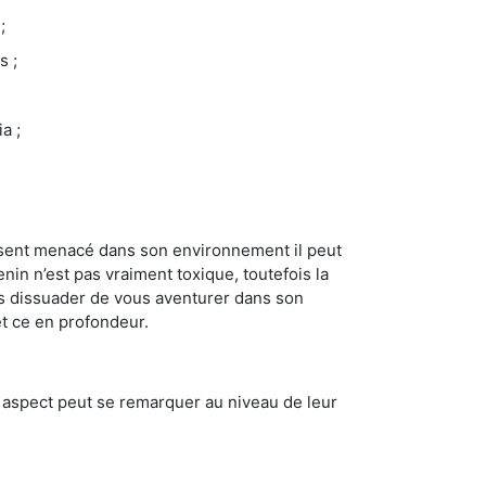
;
s ;
a ;
se sent menacé dans son environnement il peut
enin n’est pas vraiment toxique, toutefois la
us dissuader de vous aventurer dans son
et ce en profondeur.
t aspect peut se remarquer au niveau de leur