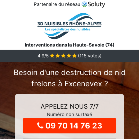
Partenaire du réseau
Interventions dans la Haute-Savoie (74)
4.9
/5
(
115
votes)
Besoin d'une destruction de nid
frelons à Excenevex ?
APPELEZ NOUS 7/7
Numéro non surtaxé
09 70 14 76 23