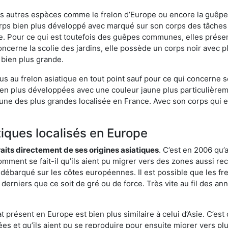
es autres espèces comme le frelon d’Europe ou encore la guêpe 
orps bien plus développé avec marqué sur son corps des tâches 
. Pour ce qui est toutefois des guêpes communes, elles présen
oncerne la scolie des jardins, elle possède un corps noir avec 
 bien plus grande.
us au frelon asiatique en tout point sauf pour ce qui concerne s
bien plus développées avec une couleur jaune plus particulièrem
it l’une des plus grandes localisée en France. Avec son corps qui
tiques localisés en Europe
traits directement de ses origines asiatiques
. C’est en 2006 qu’
mment se fait-il qu’ils aient pu migrer vers des zones aussi recu
t débarqué sur les côtes européennes. Il est possible que les f
derniers que ce soit de gré ou de force. Très vite au fil des an
 présent en Europe est bien plus similaire à celui d’Asie. C’est 
ées et qu’ils aient pu se reproduire pour ensuite migrer vers plu