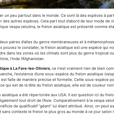
r un peu partout dans le monde. Ce sont là des espèces à part 
er des autres espèces. Cela part tout d’abord de leur mode de vie
ique vespa velutina, le frelon asiatique est présenté comme éta
deux paires d’ailes du genre membraneuses et à métamorphose c
pouvez le constater, le frelon asiatique est une espèce qui nous
dre dans les zones où les climats sont plus du genre tropical ou
ine, l’Inde l’Afghanistan.
atique
à La Fare-les-Oliviers
, ce n’est vraiment rien de bien com
vanche, l’existence d’une sous-espèce du frelon asiatique (
vesp
s est faite de manière précise et formelle. Cette sous-espèce 
qui est de la tête du frelon asiatique, elle est de couleur noir
asiatique a été répertoriée aux USA. Il est question ici du fr
galement tout droit de l’Asie. Comparativement à la vespa velu
éficie de qualificatif ‘’géant’’ lui étant attribué. Ainsi, on peut e
st sans contexte le frelon le plus gros au monde à ce jour selon