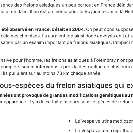
résence des frelons asiatiques un peu partout en France déjà dan
et en Italie. Il en est de même pour le Royaume-Uni et la Holl
a été observé en France, c’était en 2004
. On peut donc supposer
rcelaines chinoises. Ils auraient été ainsi donc envoyés en Lo
sation par un essaim important de frelons asiatiques. L’impact q
ensive pour l’homme, les frelons asiatiques à Folembray n’ont pa
 pompiers soient intervenus, après la destruction de plusieurs n
hui ils pullulent sur au moins 78 km chaque année.
sous-espèces du frelon asiatiques qui e
nées ont provoqué de grandes modifications génétiques au niv
apparence. Il y a de ce fait plusieurs sous-espèces de frelon a
Le Vespa velutina mediozona
Le Vespa velutina nigrithora