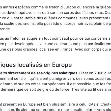
es autres espèces comme le frelon d’Europe ou encore la guêpe 
lus développé avec marqué sur son corps des tâches roux. Quan
 ce qui est toutefois des guêpes communes, elles présentent u
la scolie des jardins, elle possède un corps noir avec plein de
grande.
us au frelon asiatique en tout point sauf pour ce qui concerne s
bien plus développées avec une couleur jaune plus particulièrem
it l’une des plus grandes localisée en France. Avec son corps qui
tiques localisés en Europe
traits directement de ses origines asiatiques
. C’est en 2006 qu’
mment se fait-il qu’ils aient pu migrer vers des zones aussi recu
t débarqué sur les côtes européennes. Il est possible que les f
derniers que ce soit de gré ou de force. Très vite au fil des an
 présent en Europe est bien plus similaire à celui d’Asie. C’est 
ées et qu’ils aient pu se reproduire pour ensuite migrer vers plu