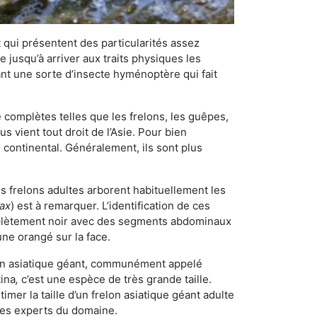
qui présentent des particularités assez
 jusqu’à arriver aux traits physiques les
nt une sorte d’insecte hyménoptère qui fait
omplètes telles que les frelons, les guêpes,
 vient tout droit de l’Asie. Pour bien
 continental. Généralement, ils sont plus
es frelons adultes arborent habituellement les
rax
) est à remarquer. L’identification de ces
mplètement noir avec des segments abdominaux
une orangé sur la face.
elon asiatique géant, communément appelé
tina
,
c’est une espèce de très grande taille.
stimer la taille d’un frelon asiatique géant adulte
 les experts du domaine.