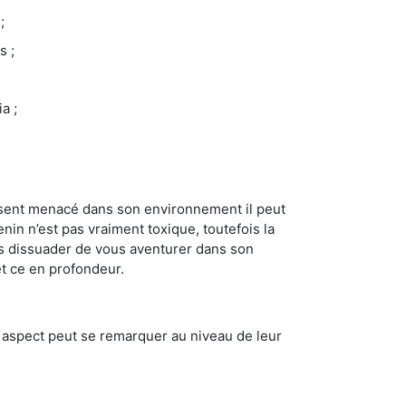
;
s ;
a ;
se sent menacé dans son environnement il peut
enin n’est pas vraiment toxique, toutefois la
us dissuader de vous aventurer dans son
et ce en profondeur.
t aspect peut se remarquer au niveau de leur