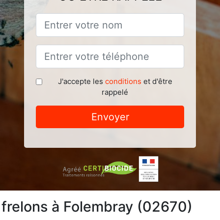
J'accepte les
conditions
et d'être
rappelé
Envoyer
 frelons à Folembray (02670)