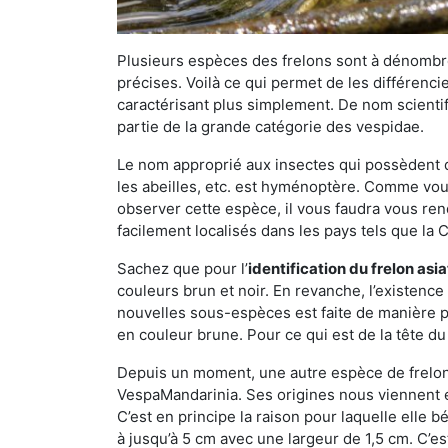
Plusieurs espèces des frelons sont à dénombre
précises. Voilà ce qui permet de les différenci
caractérisant plus simplement. De nom scientif
partie de la grande catégorie des vespidae.
Le nom approprié aux insectes qui possèdent 
les abeilles, etc. est hyménoptère. Comme vous 
observer cette espèce, il vous faudra vous ren
facilement localisés dans les pays tels que la Ch
Sachez que pour l’
identification du frelon asi
couleurs brun et noir. En revanche, l’existence
nouvelles sous-espèces est faite de manière
en couleur brune. Pour ce qui est de la tête du 
Depuis un moment, une autre espèce de frelon 
VespaMandarinia. Ses origines nous viennent é
C’est en principe la raison pour laquelle elle bén
à jusqu’à 5 cm avec une largeur de 1,5 cm. C’e