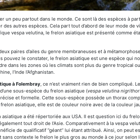
r un peu partout dans le monde. Ce sont là des espèces à part 
er des autres espèces. Cela part tout d’abord de leur mode de vie
ique vespa velutina, le frelon asiatique est présenté comme éta
deux paires d’ailes du genre membraneuses et à métamorphose c
pouvez le constater, le frelon asiatique est une espèce qui nous
dre dans les zones où les climats sont plus du genre tropical ou
ine, l’Inde l’Afghanistan.
atique
à Folembray
, ce n’est vraiment rien de bien compliqué. L
 d’une sous-espèce du frelon asiatique (
vespa velutina nigritho
 précise et formelle. Cette sous-espèce possède un thorax co
frelon asiatique, elle est de couleur noire avec de la couleur ja
asiatique a été répertoriée aux USA. Il est question ici du fr
galement tout droit de l’Asie. Comparativement à la vespa velu
éficie de qualificatif ‘’géant’’ lui étant attribué. Ainsi, on peut e
st sans contexte le frelon le plus gros au monde à ce jour selon