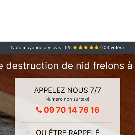
Note moyenne des avis :
5
/5
(
103
votes)
e destruction de nid frelons à
APPELEZ NOUS 7/7
Numéro non surtaxé
09 70 14 76 16
OU ÊTRE RAPPELÉ