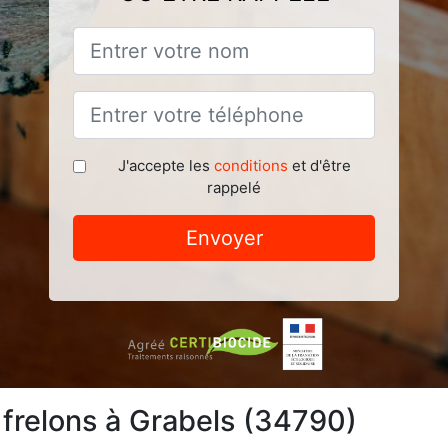
J'accepte les
conditions
et d'être
rappelé
Envoyer
 frelons à Grabels (34790)