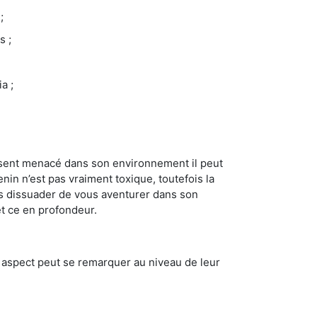
;
s ;
a ;
se sent menacé dans son environnement il peut
enin n’est pas vraiment toxique, toutefois la
us dissuader de vous aventurer dans son
et ce en profondeur.
t aspect peut se remarquer au niveau de leur