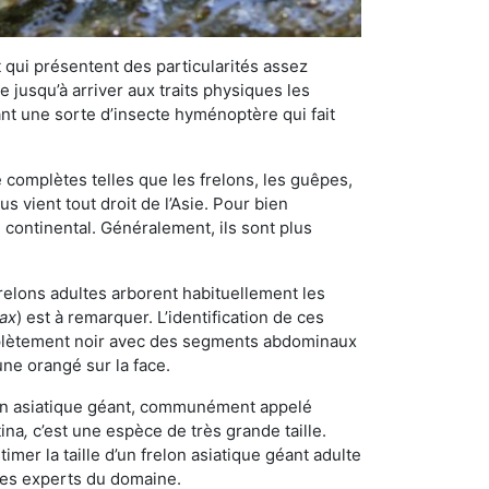
qui présentent des particularités assez
 jusqu’à arriver aux traits physiques les
nt une sorte d’insecte hyménoptère qui fait
omplètes telles que les frelons, les guêpes,
 vient tout droit de l’Asie. Pour bien
 continental. Généralement, ils sont plus
frelons adultes arborent habituellement les
rax
) est à remarquer. L’identification de ces
mplètement noir avec des segments abdominaux
une orangé sur la face.
elon asiatique géant, communément appelé
tina
,
c’est une espèce de très grande taille.
stimer la taille d’un frelon asiatique géant adulte
 les experts du domaine.