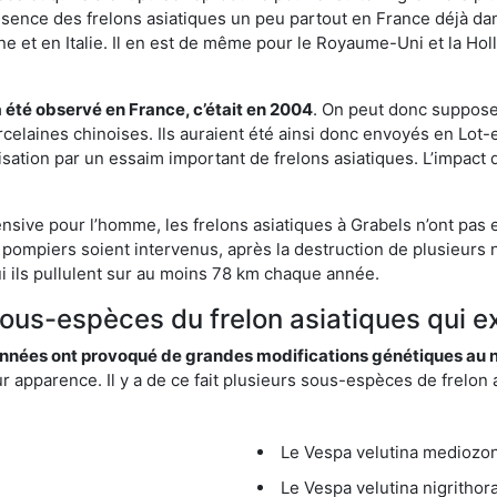
résence des frelons asiatiques un peu partout en France déjà dan
et en Italie. Il en est de même pour le Royaume-Uni et la Holl
a été observé en France, c’était en 2004
. On peut donc supposer
rcelaines chinoises. Ils auraient été ainsi donc envoyés en Lo
sation par un essaim important de frelons asiatiques. L’impact q
ensive pour l’homme, les frelons asiatiques à Grabels n’ont pas 
 pompiers soient intervenus, après la destruction de plusieurs n
hui ils pullulent sur au moins 78 km chaque année.
sous-espèces du frelon asiatiques qui e
nées ont provoqué de grandes modifications génétiques au niv
apparence. Il y a de ce fait plusieurs sous-espèces de frelon a
Le Vespa velutina mediozona
Le Vespa velutina nigrithora