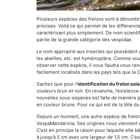
Plusieurs espèces des frelons sont à dénombre
précises. Voilà ce qui permet de les différenci
caractérisant plus simplement. De nom scientif
partie de la grande catégorie des vespidae.
Le nom approprié aux insectes qui possèdent 
les abeilles, etc. est hyménoptère. Comme vous 
observer cette espèce, il vous faudra vous ren
facilement localisés dans les pays tels que la Ch
Sachez que pour l’
identification du frelon asi
couleurs brun et noir. En revanche, l’existence
nouvelles sous-espèces est faite de manière
en couleur brune. Pour ce qui est de la tête du 
Depuis un moment, une autre espèce de frelon 
VespaMandarinia. Ses origines nous viennent é
C’est en principe la raison pour laquelle elle bén
à jusqu’à 5 cm avec une largeur de 1,5 cm. C’e