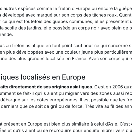
es autres espèces comme le frelon d’Europe ou encore la guêpe 
s développé avec marqué sur son corps des tâches roux. Quant 
 ce qui est toutefois des guêpes communes, elles présentent u
la scolie des jardins, elle possède un corps noir avec plein de
grande.
us au frelon asiatique en tout point sauf pour ce qui concerne s
bien plus développées avec une couleur jaune plus particulièrem
it l’une des plus grandes localisée en France. Avec son corps qui
tiques localisés en Europe
traits directement de ses origines asiatiques
. C’est en 2006 qu’
mment se fait-il qu’ils aient pu migrer vers des zones aussi recu
t débarqué sur les côtes européennes. Il est possible que les f
derniers que ce soit de gré ou de force. Très vite au fil des an
 présent en Europe est bien plus similaire à celui d’Asie. C’est 
ées et qu’ils aient pu se reproduire pour ensuite migrer vers plu