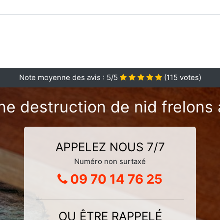
Note moyenne des avis :
5
/5
(
115
votes)
ne destruction de nid frelons 
APPELEZ NOUS 7/7
Numéro non surtaxé
09 70 14 76 25
OU ÊTRE RAPPELÉ