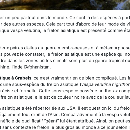
r un peu partout dans le monde. Ce sont là des espèces à part 
er des autres espèces. Cela part tout d’abord de leur mode de vie
ique vespa velutina, le frelon asiatique est présenté comme éta
deux paires d’ailes du genre membraneuses et à métamorphose c
pouvez le constater, le frelon asiatique est une espèce qui nous
dre dans les zones où les climats sont plus du genre tropical ou
ine, l’Inde l’Afghanistan.
atique
à Grabels
, ce n’est vraiment rien de bien compliqué. Les 
 d’une sous-espèce du frelon asiatique (
vespa velutina nigritho
 précise et formelle. Cette sous-espèce possède un thorax co
frelon asiatique, elle est de couleur noire avec de la couleur ja
asiatique a été répertoriée aux USA. Il est question ici du fr
galement tout droit de l’Asie. Comparativement à la vespa velu
éficie de qualificatif ‘’géant’’ lui étant attribué. Ainsi, on peut e
st sans contexte le frelon le plus gros au monde à ce jour selon