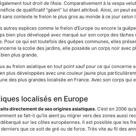
galement tout droit de l’Asie. Comparativement à la vespa velu
éficie de qualificatif ‘’géant’’ lui étant attribué. Ainsi, on peut e
st sans contexte le frelon le plus gros au monde à ce jour selon
es autres espèces comme le frelon d’Europe ou encore la guêpe 
s bien plus développé avec marqué sur son corps des tâches ro
. Pour ce qui est toutefois des guêpes communes, elles présen
oncerne la scolie des jardins, elle possède un corps noir avec 
 bien plus grande.
us au frelon asiatique en tout point sauf pour ce qui concerne s
bien plus développées avec une couleur jaune plus particulièrem
it l’une des plus grandes localisée en France. Avec son corps qui
tiques localisés en Europe
traits directement de ses origines asiatiques
. C’est en 2006 qu’
mment se fait-il qu’ils aient pu migrer vers des zones aussi recu
t débarqué sur les côtes européennes. Il est possible que les f
derniers que ce soit de gré ou de force. Très vite au fil des an