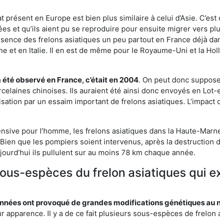
 présent en Europe est bien plus similaire à celui d’Asie. C’est 
ées et qu’ils aient pu se reproduire pour ensuite migrer vers plu
résence des frelons asiatiques un peu partout en France déjà dan
et en Italie. Il en est de même pour le Royaume-Uni et la Holl
a été observé en France, c’était en 2004
. On peut donc supposer
rcelaines chinoises. Ils auraient été ainsi donc envoyés en Lo
sation par un essaim important de frelons asiatiques. L’impact q
ensive pour l’homme, les frelons asiatiques dans la Haute-Marne 
Bien que les pompiers soient intervenus, après la destruction d
aujourd’hui ils pullulent sur au moins 78 km chaque année.
 sous-espèces du frelon asiatiques qui 
nées ont provoqué de grandes modifications génétiques au niv
apparence. Il y a de ce fait plusieurs sous-espèces de frelon a