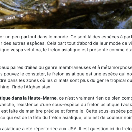
r un peu partout dans le monde. Ce sont là des espèces à part 
er des autres espèces. Cela part tout d’abord de leur mode de vie
ique vespa velutina, le frelon asiatique est présenté comme éta
deux paires d’ailes du genre membraneuses et à métamorphose c
pouvez le constater, le frelon asiatique est une espèce qui nous
dre dans les zones où les climats sont plus du genre tropical ou
ine, l’Inde l’Afghanistan.
atique
dans la Haute-Marne
, ce n’est vraiment rien de bien com
vanche, l’existence d’une sous-espèce du frelon asiatique (
vesp
s est faite de manière précise et formelle. Cette sous-espèce 
qui est de la tête du frelon asiatique, elle est de couleur noir
asiatique a été répertoriée aux USA. Il est question ici du fr