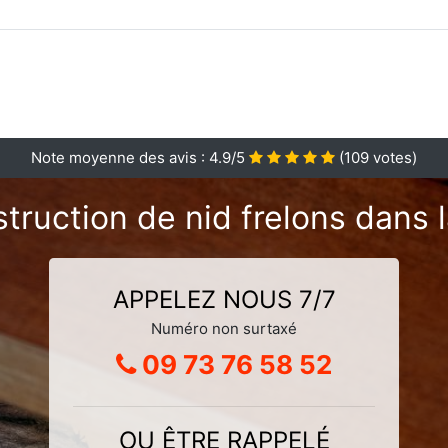
Note moyenne des avis :
4.9
/5
(
109
votes)
truction de nid frelons dans
APPELEZ NOUS 7/7
Numéro non surtaxé
09 73 76 58 52
OU ÊTRE RAPPELÉ