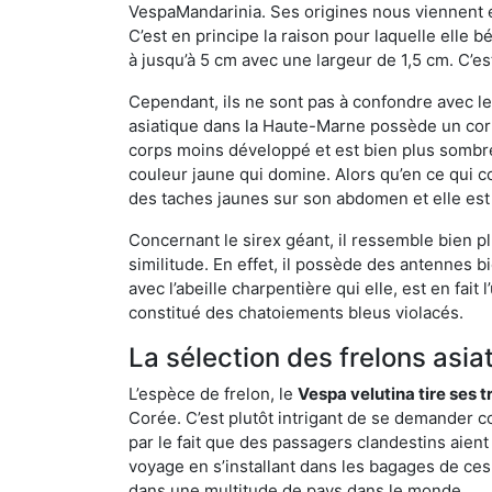
VespaMandarinia. Ses origines nous viennent é
C’est en principe la raison pour laquelle elle bén
à jusqu’à 5 cm avec une largeur de 1,5 cm. C’e
Cependant, ils ne sont pas à confondre avec l
asiatique dans la Haute-Marne possède un corp
corps moins développé et est bien plus sombre
couleur jaune qui domine. Alors qu’en ce qui c
des taches jaunes sur son abdomen et elle est
Concernant le sirex géant, il ressemble bien pl
similitude. En effet, il possède des antennes 
avec l’abeille charpentière qui elle, est en fa
constitué des chatoiements bleus violacés.
La sélection des frelons asia
L’espèce de frelon, le
Vespa velutina tire ses 
Corée. C’est plutôt intrigant de se demander co
par le fait que des passagers clandestins aien
voyage en s’installant dans les bagages de ces 
dans une multitude de pays dans le monde.