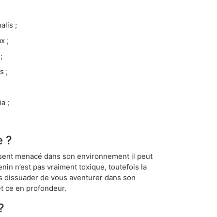
lis ;
x ;
;
s ;
a ;
e ?
se sent menacé dans son environnement il peut
enin n’est pas vraiment toxique, toutefois la
us dissuader de vous aventurer dans son
et ce en profondeur.
?