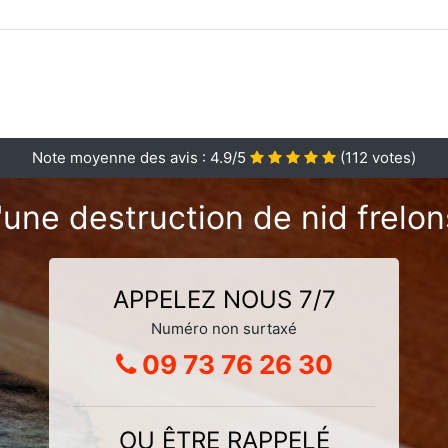
Note moyenne des avis :
4.9
/5
(
112
votes)
une destruction de nid frelon
APPELEZ NOUS 7/7
Numéro non surtaxé
09 73 76 26 30
OU ÊTRE RAPPELÉ