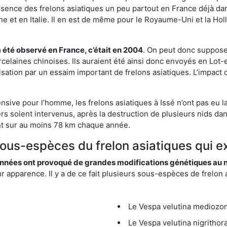
résence des frelons asiatiques un peu partout en France déjà dan
et en Italie. Il en est de même pour le Royaume-Uni et la Holl
a été observé en France, c’était en 2004
. On peut donc supposer
rcelaines chinoises. Ils auraient été ainsi donc envoyés en Lo
sation par un essaim important de frelons asiatiques. L’impact q
nsive pour l’homme, les frelons asiatiques à Issé n’ont pas eu 
rs soient intervenus, après la destruction de plusieurs nids da
lulent sur au moins 78 km chaque année.
sous-espèces du frelon asiatiques qui ex
nées ont provoqué de grandes modifications génétiques au niv
apparence. Il y a de ce fait plusieurs sous-espèces de frelon a
Le Vespa velutina mediozona
Le Vespa velutina nigrithora