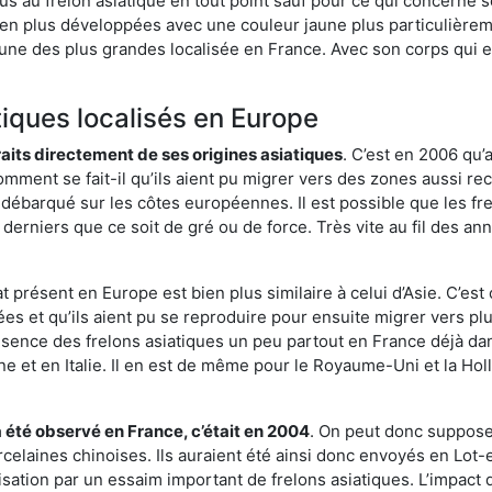
us au frelon asiatique en tout point sauf pour ce qui concerne s
bien plus développées avec une couleur jaune plus particulièrem
it l’une des plus grandes localisée en France. Avec son corps qui
tiques localisés en Europe
traits directement de ses origines asiatiques
. C’est en 2006 qu’
mment se fait-il qu’ils aient pu migrer vers des zones aussi recu
t débarqué sur les côtes européennes. Il est possible que les f
derniers que ce soit de gré ou de force. Très vite au fil des an
 présent en Europe est bien plus similaire à celui d’Asie. C’est 
ées et qu’ils aient pu se reproduire pour ensuite migrer vers plu
résence des frelons asiatiques un peu partout en France déjà dan
et en Italie. Il en est de même pour le Royaume-Uni et la Holl
a été observé en France, c’était en 2004
. On peut donc supposer
rcelaines chinoises. Ils auraient été ainsi donc envoyés en Lo
sation par un essaim important de frelons asiatiques. L’impact q