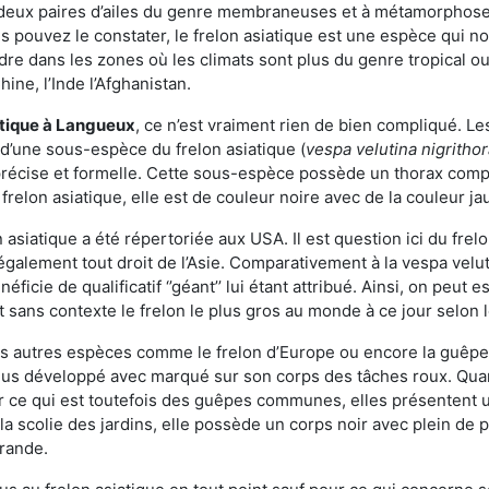
deux paires d’ailes du genre membraneuses et à métamorphose c
pouvez le constater, le frelon asiatique est une espèce qui nous
dre dans les zones où les climats sont plus du genre tropical ou
ine, l’Inde l’Afghanistan.
atique
à Langueux
, ce n’est vraiment rien de bien compliqué. Le
 d’une sous-espèce du frelon asiatique (
vespa velutina nigritho
 précise et formelle. Cette sous-espèce possède un thorax co
frelon asiatique, elle est de couleur noire avec de la couleur ja
asiatique a été répertoriée aux USA. Il est question ici du fr
galement tout droit de l’Asie. Comparativement à la vespa velu
éficie de qualificatif ‘’géant’’ lui étant attribué. Ainsi, on peut e
st sans contexte le frelon le plus gros au monde à ce jour selon
es autres espèces comme le frelon d’Europe ou encore la guêpe 
us développé avec marqué sur son corps des tâches roux. Quant
 ce qui est toutefois des guêpes communes, elles présentent u
la scolie des jardins, elle possède un corps noir avec plein de
grande.