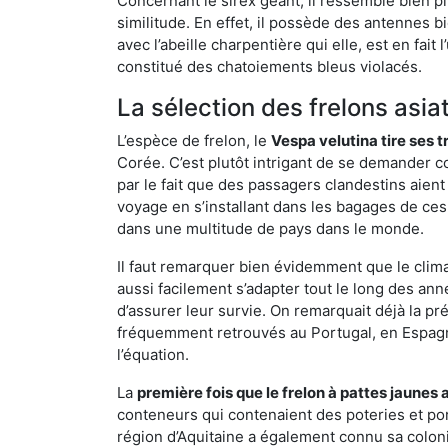
Concernant le sirex géant, il ressemble bien pl
similitude. En effet, il possède des antennes 
avec l’abeille charpentière qui elle, est en fa
constitué des chatoiements bleus violacés.
La sélection des frelons asia
L’espèce de frelon, le
Vespa velutina tire ses 
Corée. C’est plutôt intrigant de se demander co
par le fait que des passagers clandestins aien
voyage en s’installant dans les bagages de ces 
dans une multitude de pays dans le monde.
Il faut remarquer bien évidemment que le climat
aussi facilement s’adapter tout le long des ann
d’assurer leur survie. On remarquait déjà la p
fréquemment retrouvés au Portugal, en Espagne 
l’équation.
La
première fois que le frelon à pattes jaunes 
conteneurs qui contenaient des poteries et po
région d’Aquitaine a également connu sa coloni