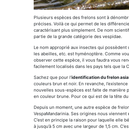
Plusieurs espèces des frelons sont à dénombre
précises. Voilà ce qui permet de les différenci
caractérisant plus simplement. De nom scientif
partie de la grande catégorie des vespidae.
Le nom approprié aux insectes qui possèdent 
les abeilles, etc. est hyménoptère. Comme vous 
observer cette espèce, il vous faudra vous ren
facilement localisés dans les pays tels que la Ch
Sachez que pour l’
identification du frelon asi
couleurs brun et noir. En revanche, l’existence
nouvelles sous-espèces est faite de manière
en couleur brune. Pour ce qui est de la tête du 
Depuis un moment, une autre espèce de frelon 
VespaMandarinia. Ses origines nous viennent é
C’est en principe la raison pour laquelle elle bén
à jusqu’à 5 cm avec une largeur de 1,5 cm. C’e