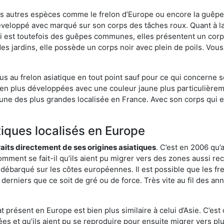
es autres espèces comme le frelon d’Europe ou encore la guêpe 
éveloppé avec marqué sur son corps des tâches roux. Quant à l
i est toutefois des guêpes communes, elles présentent un corps
des jardins, elle possède un corps noir avec plein de poils. Vo
us au frelon asiatique en tout point sauf pour ce qui concerne s
bien plus développées avec une couleur jaune plus particulièrem
it l’une des plus grandes localisée en France. Avec son corps qui
tiques localisés en Europe
traits directement de ses origines asiatiques
. C’est en 2006 qu’
mment se fait-il qu’ils aient pu migrer vers des zones aussi recu
t débarqué sur les côtes européennes. Il est possible que les f
derniers que ce soit de gré ou de force. Très vite au fil des an
 présent en Europe est bien plus similaire à celui d’Asie. C’est 
ées et qu’ils aient pu se reproduire pour ensuite migrer vers plu