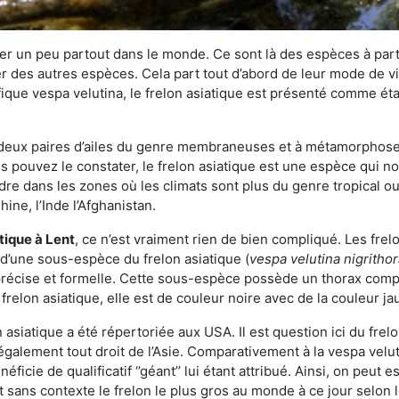
r un peu partout dans le monde. Ce sont là des espèces à part 
er des autres espèces. Cela part tout d’abord de leur mode de vie
ique vespa velutina, le frelon asiatique est présenté comme éta
deux paires d’ailes du genre membraneuses et à métamorphose c
pouvez le constater, le frelon asiatique est une espèce qui nous
dre dans les zones où les climats sont plus du genre tropical ou
ine, l’Inde l’Afghanistan.
atique
à Lent
, ce n’est vraiment rien de bien compliqué. Les fre
 d’une sous-espèce du frelon asiatique (
vespa velutina nigritho
 précise et formelle. Cette sous-espèce possède un thorax co
frelon asiatique, elle est de couleur noire avec de la couleur ja
asiatique a été répertoriée aux USA. Il est question ici du fr
galement tout droit de l’Asie. Comparativement à la vespa velu
éficie de qualificatif ‘’géant’’ lui étant attribué. Ainsi, on peut e
st sans contexte le frelon le plus gros au monde à ce jour selon