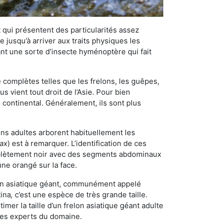
qui présentent des particularités assez
 jusqu’à arriver aux traits physiques les
nt une sorte d’insecte hyménoptère qui fait
omplètes telles que les frelons, les guêpes,
 vient tout droit de l’Asie. Pour bien
 continental. Généralement, ils sont plus
lons adultes arborent habituellement les
rax
) est à remarquer. L’identification de ces
mplètement noir avec des segments abdominaux
une orangé sur la face.
elon asiatique géant, communément appelé
tina
,
c’est une espèce de très grande taille.
stimer la taille d’un frelon asiatique géant adulte
 les experts du domaine.