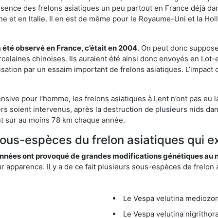
résence des frelons asiatiques un peu partout en France déjà dan
et en Italie. Il en est de même pour le Royaume-Uni et la Holl
a été observé en France, c’était en 2004
. On peut donc supposer
rcelaines chinoises. Ils auraient été ainsi donc envoyés en Lo
sation par un essaim important de frelons asiatiques. L’impact q
ensive pour l’homme, les frelons asiatiques à Lent n’ont pas eu 
rs soient intervenus, après la destruction de plusieurs nids da
lulent sur au moins 78 km chaque année.
sous-espèces du frelon asiatiques qui ex
nées ont provoqué de grandes modifications génétiques au niv
apparence. Il y a de ce fait plusieurs sous-espèces de frelon a
Le Vespa velutina mediozona
Le Vespa velutina nigrithora