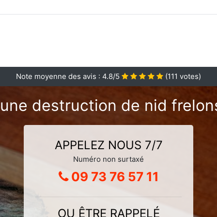
Note moyenne des avis :
4.8
/5
(
111
votes)
une destruction de nid frelon
APPELEZ NOUS 7/7
Numéro non surtaxé
09 73 76 57 11
OU ÊTRE RAPPELÉ