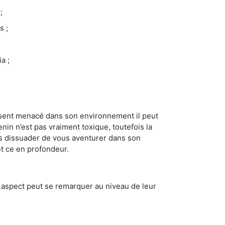
;
s ;
a ;
se sent menacé dans son environnement il peut
enin n’est pas vraiment toxique, toutefois la
us dissuader de vous aventurer dans son
et ce en profondeur.
t aspect peut se remarquer au niveau de leur