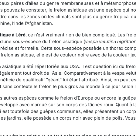
deux paires d’ailes du genre membraneuses et à métamorphose c
pouvez le constater, le frelon asiatique est une espèce qui nous
dre dans les zones où les climats sont plus du genre tropical ou
ine, l’Inde l’Afghanistan.
atique
à Léré
, ce n’est vraiment rien de bien compliqué. Les fre
 d’une sous-espèce du frelon asiatique (
vespa velutina nigritho
 précise et formelle. Cette sous-espèce possède un thorax co
frelon asiatique, elle est de couleur noire avec de la couleur ja
asiatique a été répertoriée aux USA. Il est question ici du fr
galement tout droit de l’Asie. Comparativement à la vespa velu
éficie de qualificatif ‘’géant’’ lui étant attribué. Ainsi, on peut e
st sans contexte le frelon le plus gros au monde à ce jour selon
es autres espèces comme le frelon d’Europe ou encore la guêpe 
éveloppé avec marqué sur son corps des tâches roux. Quant à l
i est toutefois des guêpes communes, elles présentent un corps
des jardins, elle possède un corps noir avec plein de poils. Vo