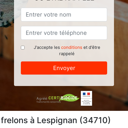
J'accepte les
conditions
et d'être
rappelé
Envoyer
 frelons à Lespignan (34710)