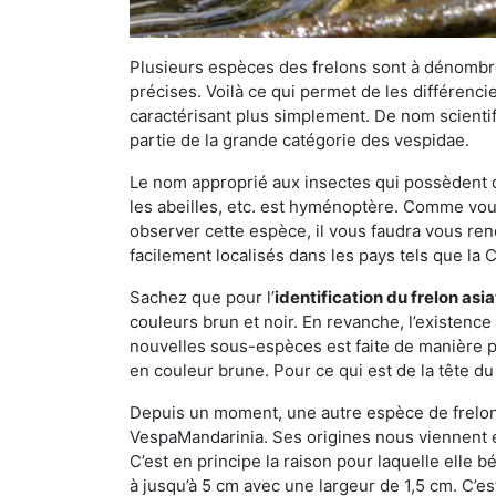
Plusieurs espèces des frelons sont à dénombre
précises. Voilà ce qui permet de les différenci
caractérisant plus simplement. De nom scientif
partie de la grande catégorie des vespidae.
Le nom approprié aux insectes qui possèdent 
les abeilles, etc. est hyménoptère. Comme vous 
observer cette espèce, il vous faudra vous ren
facilement localisés dans les pays tels que la Ch
Sachez que pour l’
identification du frelon asi
couleurs brun et noir. En revanche, l’existence
nouvelles sous-espèces est faite de manière
en couleur brune. Pour ce qui est de la tête du 
Depuis un moment, une autre espèce de frelon 
VespaMandarinia. Ses origines nous viennent é
C’est en principe la raison pour laquelle elle bén
à jusqu’à 5 cm avec une largeur de 1,5 cm. C’e