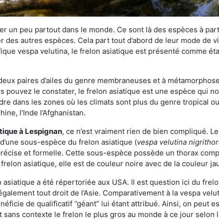
r un peu partout dans le monde. Ce sont là des espèces à part 
er des autres espèces. Cela part tout d’abord de leur mode de vie
ique vespa velutina, le frelon asiatique est présenté comme éta
deux paires d’ailes du genre membraneuses et à métamorphose c
pouvez le constater, le frelon asiatique est une espèce qui nous
dre dans les zones où les climats sont plus du genre tropical ou
ine, l’Inde l’Afghanistan.
atique
à Lespignan
, ce n’est vraiment rien de bien compliqué. L
 d’une sous-espèce du frelon asiatique (
vespa velutina nigritho
 précise et formelle. Cette sous-espèce possède un thorax co
frelon asiatique, elle est de couleur noire avec de la couleur ja
asiatique a été répertoriée aux USA. Il est question ici du fr
galement tout droit de l’Asie. Comparativement à la vespa velu
éficie de qualificatif ‘’géant’’ lui étant attribué. Ainsi, on peut e
st sans contexte le frelon le plus gros au monde à ce jour selon