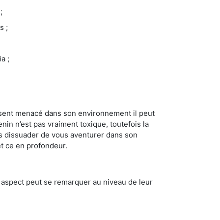
;
s ;
a ;
se sent menacé dans son environnement il peut
enin n’est pas vraiment toxique, toutefois la
us dissuader de vous aventurer dans son
et ce en profondeur.
t aspect peut se remarquer au niveau de leur