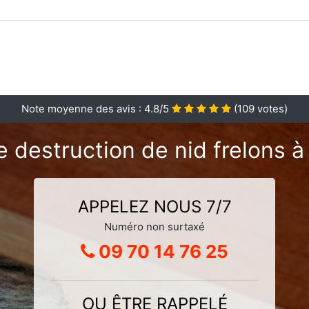
Note moyenne des avis :
4.8
/5
(
109
votes)
e destruction de nid frelons à
APPELEZ NOUS 7/7
Numéro non surtaxé
09 70 14 76 25
OU ÊTRE RAPPELÉ