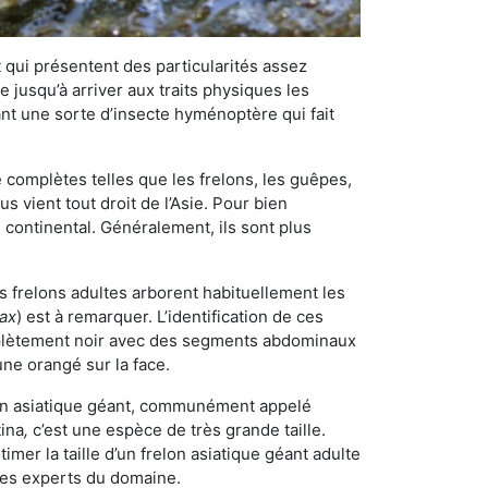
qui présentent des particularités assez
 jusqu’à arriver aux traits physiques les
nt une sorte d’insecte hyménoptère qui fait
omplètes telles que les frelons, les guêpes,
 vient tout droit de l’Asie. Pour bien
 continental. Généralement, ils sont plus
es frelons adultes arborent habituellement les
rax
) est à remarquer. L’identification de ces
mplètement noir avec des segments abdominaux
une orangé sur la face.
elon asiatique géant, communément appelé
tina
,
c’est une espèce de très grande taille.
stimer la taille d’un frelon asiatique géant adulte
 les experts du domaine.