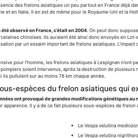
résence des frelons asiatiques un peu partout en France déjà dan
et en Italie. Il en est de même pour le Royaume-Uni et la Holl
a été observé en France, c’était en 2004
. On peut donc supposer
rcelaines chinoises. Ils auraient été ainsi donc envoyés en Lo
sation par un essaim important de frelons asiatiques. L’impact q
ensive pour l’homme, les frelons asiatiques à Lespignan n’ont pa
 pompiers soient intervenus, après la destruction de plusieurs n
hui ils pullulent sur au moins 78 km chaque année.
sous-espèces du frelon asiatiques qui e
nées ont provoqué de grandes modifications génétiques au niv
apparence. Il y a de ce fait plusieurs sous-espèces de frelon a
Le Vespa velutina mediozona
Le Vespa velutina nigrithora