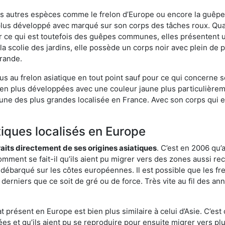
es autres espèces comme le frelon d’Europe ou encore la guêpe 
lus développé avec marqué sur son corps des tâches roux. Quan
 ce qui est toutefois des guêpes communes, elles présentent u
la scolie des jardins, elle possède un corps noir avec plein de
grande.
us au frelon asiatique en tout point sauf pour ce qui concerne s
bien plus développées avec une couleur jaune plus particulièrem
it l’une des plus grandes localisée en France. Avec son corps qui
tiques localisés en Europe
traits directement de ses origines asiatiques
. C’est en 2006 qu’
mment se fait-il qu’ils aient pu migrer vers des zones aussi recu
t débarqué sur les côtes européennes. Il est possible que les f
derniers que ce soit de gré ou de force. Très vite au fil des an
 présent en Europe est bien plus similaire à celui d’Asie. C’est 
ées et qu’ils aient pu se reproduire pour ensuite migrer vers plu