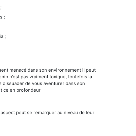
;
s ;
a ;
se sent menacé dans son environnement il peut
enin n’est pas vraiment toxique, toutefois la
us dissuader de vous aventurer dans son
et ce en profondeur.
t aspect peut se remarquer au niveau de leur