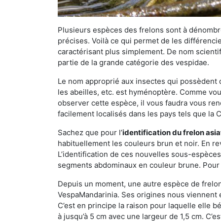
Plusieurs espèces des frelons sont à dénombre
précises. Voilà ce qui permet de les différenci
caractérisant plus simplement. De nom scientif
partie de la grande catégorie des vespidae.
Le nom approprié aux insectes qui possèdent 
les abeilles, etc. est hyménoptère. Comme vous 
observer cette espèce, il vous faudra vous ren
facilement localisés dans les pays tels que la Ch
Sachez que pour l’
identification du frelon asi
habituellement les couleurs brun et noir. En re
L’identification de ces nouvelles sous-espèce
segments abdominaux en couleur brune. Pour ce 
Depuis un moment, une autre espèce de frelon 
VespaMandarinia. Ses origines nous viennent é
C’est en principe la raison pour laquelle elle bén
à jusqu’à 5 cm avec une largeur de 1,5 cm. C’e