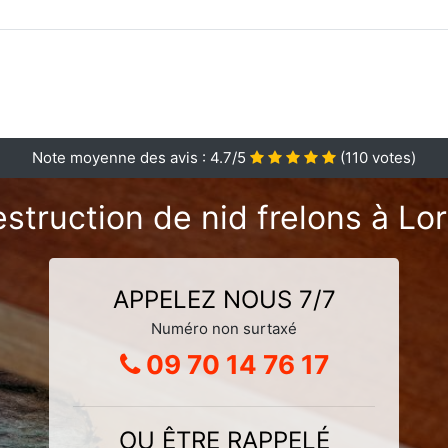
Note moyenne des avis :
4.7
/5
(
110
votes)
struction de nid frelons à Lo
APPELEZ NOUS 7/7
Numéro non surtaxé
09 70 14 76 17
OU ÊTRE RAPPELÉ