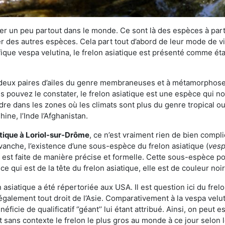
r un peu partout dans le monde. Ce sont là des espèces à part 
er des autres espèces. Cela part tout d’abord de leur mode de vie
ique vespa velutina, le frelon asiatique est présenté comme éta
deux paires d’ailes du genre membraneuses et à métamorphose c
pouvez le constater, le frelon asiatique est une espèce qui nous
dre dans les zones où les climats sont plus du genre tropical ou
ine, l’Inde l’Afghanistan.
atique
à Loriol-sur-Drôme
, ce n’est vraiment rien de bien compl
vanche, l’existence d’une sous-espèce du frelon asiatique (
vesp
s est faite de manière précise et formelle. Cette sous-espèce 
qui est de la tête du frelon asiatique, elle est de couleur noir
asiatique a été répertoriée aux USA. Il est question ici du fr
galement tout droit de l’Asie. Comparativement à la vespa velu
éficie de qualificatif ‘’géant’’ lui étant attribué. Ainsi, on peut e
st sans contexte le frelon le plus gros au monde à ce jour selon