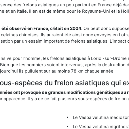
résence des frelons asiatiques un peu partout en France déjà dan
et en Italie. Il en est de même pour le Royaume-Uni et la Holl
a été observé en France, c’était en 2004
. On peut donc supposer
rcelaines chinoises. Ils auraient été ainsi donc envoyés en Lo
sation par un essaim important de frelons asiatiques. L’impact q
ensive pour l’homme, les frelons asiatiques à Loriol-sur-Drôme n
Bien que les pompiers soient intervenus, après la destruction d
aujourd’hui ils pullulent sur au moins 78 km chaque année.
sous-espèces du frelon asiatiques qui e
nées ont provoqué de grandes modifications génétiques au niv
apparence. Il y a de ce fait plusieurs sous-espèces de frelon a
Le Vespa velutina mediozona
Le Vespa velutina nigrithora