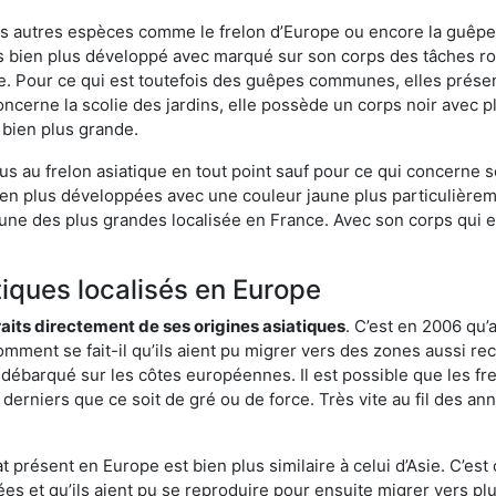
es autres espèces comme le frelon d’Europe ou encore la guêpe 
 bien plus développé avec marqué sur son corps des tâches rou
. Pour ce qui est toutefois des guêpes communes, elles présen
oncerne la scolie des jardins, elle possède un corps noir avec 
 bien plus grande.
us au frelon asiatique en tout point sauf pour ce qui concerne s
bien plus développées avec une couleur jaune plus particulièrem
it l’une des plus grandes localisée en France. Avec son corps qui
tiques localisés en Europe
traits directement de ses origines asiatiques
. C’est en 2006 qu’
mment se fait-il qu’ils aient pu migrer vers des zones aussi recu
t débarqué sur les côtes européennes. Il est possible que les f
derniers que ce soit de gré ou de force. Très vite au fil des an
 présent en Europe est bien plus similaire à celui d’Asie. C’est 
ées et qu’ils aient pu se reproduire pour ensuite migrer vers plu