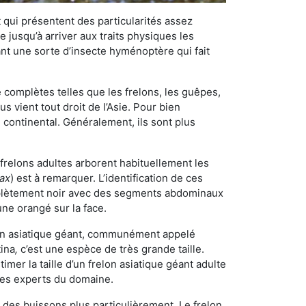
qui présentent des particularités assez
 jusqu’à arriver aux traits physiques les
nt une sorte d’insecte hyménoptère qui fait
omplètes telles que les frelons, les guêpes,
 vient tout droit de l’Asie. Pour bien
 continental. Généralement, ils sont plus
 frelons adultes arborent habituellement les
rax
) est à remarquer. L’identification de ces
mplètement noir avec des segments abdominaux
une orangé sur la face.
elon asiatique géant, communément appelé
tina
,
c’est une espèce de très grande taille.
stimer la taille d’un frelon asiatique géant adulte
 les experts du domaine.
des buissons plus particulièrement. Le frelon