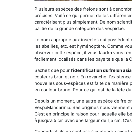
Plusieurs espèces des frelons sont à dénombre
précises. Voilà ce qui permet de les différenci
caractérisant plus simplement. De nom scientif
partie de la grande catégorie des vespidae.
Le nom approprié aux insectes qui possèdent 
les abeilles, etc. est hyménoptère. Comme vous 
observer cette espèce, il vous faudra vous ren
facilement localisés dans les pays tels que la Ch
Sachez que pour l’
identification du frelon asi
couleurs brun et noir. En revanche, l’existence
nouvelles sous-espèces est faite de manière
en couleur brune. Pour ce qui est de la tête du 
Depuis un moment, une autre espèce de frelon 
VespaMandarinia. Ses origines nous viennent é
C’est en principe la raison pour laquelle elle bén
à jusqu’à 5 cm avec une largeur de 1,5 cm. C’e
Cependant, ils ne sont pas à confondre avec l