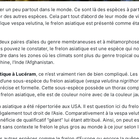
r un peu partout dans le monde. Ce sont là des espèces à part 
er des autres espèces. Cela part tout d’abord de leur mode de vie
ique vespa velutina, le frelon asiatique est présenté comme éta
deux paires d’ailes du genre membraneuses et à métamorphose c
pouvez le constater, le frelon asiatique est une espèce qui nous
dre dans les zones où les climats sont plus du genre tropical ou
ine, l’Inde l’Afghanistan.
atique
à Lucéram
, ce n’est vraiment rien de bien compliqué. Les
 d’une sous-espèce du frelon asiatique (
vespa velutina nigritho
 précise et formelle. Cette sous-espèce possède un thorax co
frelon asiatique, elle est de couleur noire avec de la couleur ja
asiatique a été répertoriée aux USA. Il est question ici du fr
galement tout droit de l’Asie. Comparativement à la vespa velu
éficie de qualificatif ‘’géant’’ lui étant attribué. Ainsi, on peut e
st sans contexte le frelon le plus gros au monde à ce jour selon
es autres espèces comme le frelon d’Europe ou encore la guêpe 