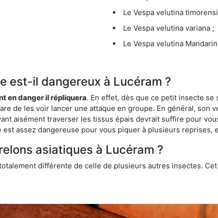
Le Vespa velutina timorensi
Le Vespa velutina variana ;
Le Vespa velutina Mandarini
que est-il dangereux à Lucéram ?
ent en danger il répliquera
. En effet, dès que ce petit insecte 
 rare de les voir lancer une attaque en groupe. En général, son v
ant aisément traverser les tissus épais devrait suffire pour vo
ce est assez dangereuse pour vous piquer à plusieurs reprises, 
frelons asiatiques à Lucéram ?
 totalement différente de celle de plusieurs autres insectes. Ce