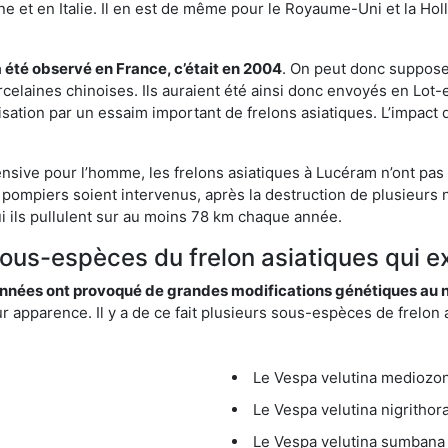
et en Italie. Il en est de même pour le Royaume-Uni et la Holl
a été observé en France, c’était en 2004
. On peut donc supposer
rcelaines chinoises. Ils auraient été ainsi donc envoyés en Lo
sation par un essaim important de frelons asiatiques. L’impact q
ensive pour l’homme, les frelons asiatiques à Lucéram n’ont pas
 pompiers soient intervenus, après la destruction de plusieurs n
hui ils pullulent sur au moins 78 km chaque année.
 sous-espèces du frelon asiatiques qui e
nées ont provoqué de grandes modifications génétiques au niv
apparence. Il y a de ce fait plusieurs sous-espèces de frelon a
Le Vespa velutina mediozona
Le Vespa velutina nigrithora
Le Vespa velutina sumbana 