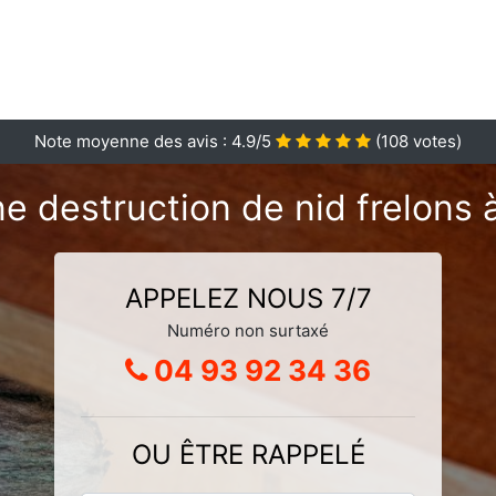
Note moyenne des avis :
4.9
/5
(
108
votes)
e destruction de nid frelons
APPELEZ NOUS 7/7
Numéro non surtaxé
04 93 92 34 36
OU ÊTRE RAPPELÉ