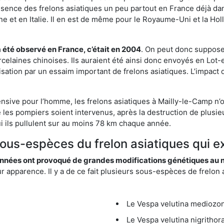
résence des frelons asiatiques un peu partout en France déjà dan
et en Italie. Il en est de même pour le Royaume-Uni et la Holl
a été observé en France, c’était en 2004
. On peut donc supposer
rcelaines chinoises. Ils auraient été ainsi donc envoyés en Lo
sation par un essaim important de frelons asiatiques. L’impact q
ensive pour l’homme, les frelons asiatiques à Mailly-le-Camp n’o
 les pompiers soient intervenus, après la destruction de plusieu
hui ils pullulent sur au moins 78 km chaque année.
sous-espèces du frelon asiatiques qui e
nées ont provoqué de grandes modifications génétiques au niv
apparence. Il y a de ce fait plusieurs sous-espèces de frelon a
Le Vespa velutina mediozona
Le Vespa velutina nigrithora