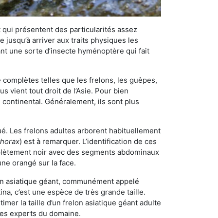
qui présentent des particularités assez
 jusqu’à arriver aux traits physiques les
nt une sorte d’insecte hyménoptère qui fait
omplètes telles que les frelons, les guêpes,
 vient tout droit de l’Asie. Pour bien
 continental. Généralement, ils sont plus
ué. Les frelons adultes arborent habituellement
thorax
) est à remarquer. L’identification de ces
mplètement noir avec des segments abdominaux
une orangé sur la face.
elon asiatique géant, communément appelé
tina
,
c’est une espèce de très grande taille.
stimer la taille d’un frelon asiatique géant adulte
 les experts du domaine.