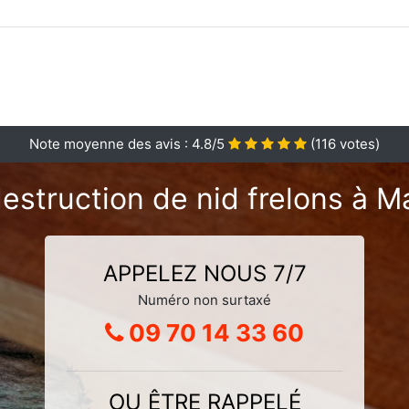
Note moyenne des avis :
4.8
/5
(
116
votes)
estruction de nid frelons à M
APPELEZ NOUS 7/7
Numéro non surtaxé
09 70 14 33 60
OU ÊTRE RAPPELÉ