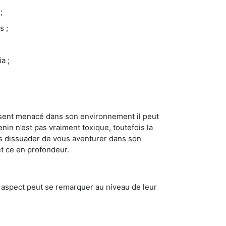
;
s ;
a ;
se sent menacé dans son environnement il peut
enin n’est pas vraiment toxique, toutefois la
us dissuader de vous aventurer dans son
et ce en profondeur.
t aspect peut se remarquer au niveau de leur