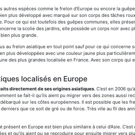
es autres espèces comme le frelon d’Europe ou encore la guêpe 
ien plus développé avec marqué sur son corps des tâches roux.
. Pour ce qui est toutefois des guêpes communes, elles présen
oncerne la scolie des jardins, elle possède un corps noir avec 
 bien plus grande.
us au frelon asiatique en tout point sauf pour ce qui concerne s
bien plus développées avec une couleur jaune plus particulièrem
it l’une des plus grandes localisée en France. Avec son corps qui
tiques localisés en Europe
traits directement de ses origines asiatiques
. C’est en 2006 qu’
mment se fait-il qu’ils aient pu migrer vers des zones aussi recu
t débarqué sur les côtes européennes. Il est possible que les f
derniers que ce soit de gré ou de force. Très vite au fil des an
 présent en Europe est bien plus similaire à celui d’Asie. C’est 
ées et qu’ils aient pu se reproduire pour ensuite migrer vers plu