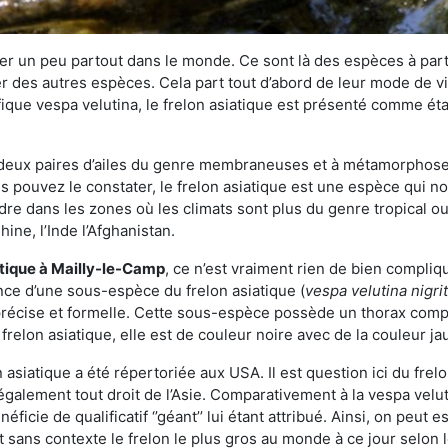
r un peu partout dans le monde. Ce sont là des espèces à part 
er des autres espèces. Cela part tout d’abord de leur mode de vie
ique vespa velutina, le frelon asiatique est présenté comme éta
deux paires d’ailes du genre membraneuses et à métamorphose c
pouvez le constater, le frelon asiatique est une espèce qui nous
dre dans les zones où les climats sont plus du genre tropical ou
ine, l’Inde l’Afghanistan.
atique
à Mailly-le-Camp
, ce n’est vraiment rien de bien compliq
ence d’une sous-espèce du frelon asiatique (
vespa velutina nigri
 précise et formelle. Cette sous-espèce possède un thorax co
frelon asiatique, elle est de couleur noire avec de la couleur ja
asiatique a été répertoriée aux USA. Il est question ici du fr
galement tout droit de l’Asie. Comparativement à la vespa velu
éficie de qualificatif ‘’géant’’ lui étant attribué. Ainsi, on peut e
st sans contexte le frelon le plus gros au monde à ce jour selon