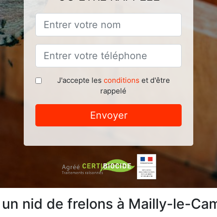
J'accepte les
conditions
et d'être
rappelé
Envoyer
 un nid de frelons à Mailly-le-C