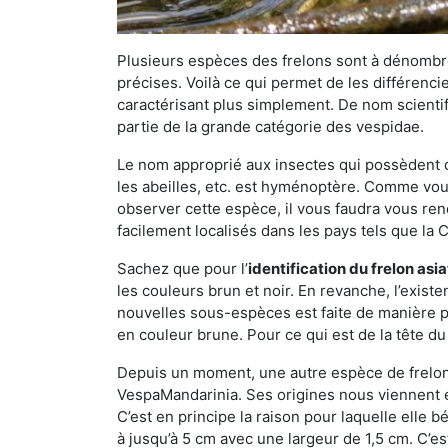
Plusieurs espèces des frelons sont à dénombre
précises. Voilà ce qui permet de les différenci
caractérisant plus simplement. De nom scientif
partie de la grande catégorie des vespidae.
Le nom approprié aux insectes qui possèdent 
les abeilles, etc. est hyménoptère. Comme vous 
observer cette espèce, il vous faudra vous ren
facilement localisés dans les pays tels que la Ch
Sachez que pour l’
identification du frelon asi
les couleurs brun et noir. En revanche, l’exist
nouvelles sous-espèces est faite de manière
en couleur brune. Pour ce qui est de la tête du 
Depuis un moment, une autre espèce de frelon 
VespaMandarinia. Ses origines nous viennent é
C’est en principe la raison pour laquelle elle bén
à jusqu’à 5 cm avec une largeur de 1,5 cm. C’e