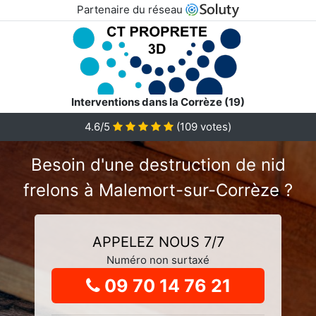
Partenaire du réseau
Interventions dans la Corrèze (19)
4.6
/5
(
109
votes)
Besoin d'une destruction de nid
frelons à Malemort-sur-Corrèze ?
APPELEZ NOUS 7/7
Numéro non surtaxé
09 70 14 76 21