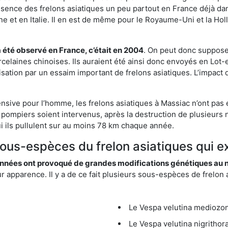
résence des frelons asiatiques un peu partout en France déjà dan
et en Italie. Il en est de même pour le Royaume-Uni et la Holl
a été observé en France, c’était en 2004
. On peut donc supposer
rcelaines chinoises. Ils auraient été ainsi donc envoyés en Lo
sation par un essaim important de frelons asiatiques. L’impact q
ensive pour l’homme, les frelons asiatiques à Massiac n’ont pas 
 pompiers soient intervenus, après la destruction de plusieurs n
hui ils pullulent sur au moins 78 km chaque année.
sous-espèces du frelon asiatiques qui e
nées ont provoqué de grandes modifications génétiques au niv
apparence. Il y a de ce fait plusieurs sous-espèces de frelon a
Le Vespa velutina mediozona
Le Vespa velutina nigrithora