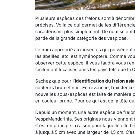
Plusieurs espèces des frelons sont à dénombre
précises. Voilà ce qui permet de les différenci
caractérisant plus simplement. De nom scientif
partie de la grande catégorie des vespidae.
Le nom approprié aux insectes qui possèdent 
les abeilles, etc. est hyménoptère. Comme vous 
observer cette espèce, il vous faudra vous ren
facilement localisés dans les pays tels que la Ch
Sachez que pour l’
identification du frelon asi
couleurs brun et noir. En revanche, l’existence
nouvelles sous-espèces est faite de manière
en couleur brune. Pour ce qui est de la tête du 
Depuis un moment, une autre espèce de frelon 
VespaMandarinia. Ses origines nous viennent é
C’est en principe la raison pour laquelle elle bén
à jusqu’à 5 cm avec une largeur de 1,5 cm. C’e