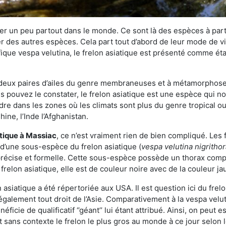
r un peu partout dans le monde. Ce sont là des espèces à part 
er des autres espèces. Cela part tout d’abord de leur mode de vie
ique vespa velutina, le frelon asiatique est présenté comme éta
deux paires d’ailes du genre membraneuses et à métamorphose c
pouvez le constater, le frelon asiatique est une espèce qui nous
dre dans les zones où les climats sont plus du genre tropical ou
ine, l’Inde l’Afghanistan.
atique
à Massiac
, ce n’est vraiment rien de bien compliqué. Les
 d’une sous-espèce du frelon asiatique (
vespa velutina nigritho
 précise et formelle. Cette sous-espèce possède un thorax co
frelon asiatique, elle est de couleur noire avec de la couleur ja
asiatique a été répertoriée aux USA. Il est question ici du fr
galement tout droit de l’Asie. Comparativement à la vespa velu
éficie de qualificatif ‘’géant’’ lui étant attribué. Ainsi, on peut e
st sans contexte le frelon le plus gros au monde à ce jour selon