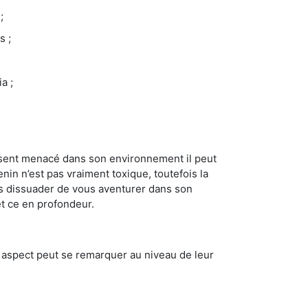
;
s ;
a ;
se sent menacé dans son environnement il peut
enin n’est pas vraiment toxique, toutefois la
us dissuader de vous aventurer dans son
et ce en profondeur.
t aspect peut se remarquer au niveau de leur