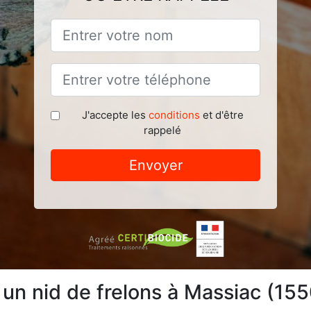
J'accepte les
conditions
et d'être
rappelé
Envoyer
 un nid de frelons à Massiac (15