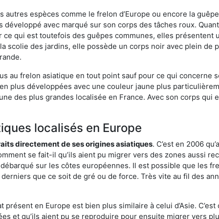
es autres espèces comme le frelon d’Europe ou encore la guêpe 
s développé avec marqué sur son corps des tâches roux. Quant 
 ce qui est toutefois des guêpes communes, elles présentent u
la scolie des jardins, elle possède un corps noir avec plein de
grande.
us au frelon asiatique en tout point sauf pour ce qui concerne s
bien plus développées avec une couleur jaune plus particulièrem
it l’une des plus grandes localisée en France. Avec son corps qui
tiques localisés en Europe
traits directement de ses origines asiatiques
. C’est en 2006 qu’
mment se fait-il qu’ils aient pu migrer vers des zones aussi recu
t débarqué sur les côtes européennes. Il est possible que les f
derniers que ce soit de gré ou de force. Très vite au fil des an
 présent en Europe est bien plus similaire à celui d’Asie. C’est 
ées et qu’ils aient pu se reproduire pour ensuite migrer vers plu