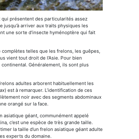
qui présentent des particularités assez
 jusqu’à arriver aux traits physiques les
nt une sorte d’insecte hyménoptère qui fait
omplètes telles que les frelons, les guêpes,
 vient tout droit de l’Asie. Pour bien
 continental. Généralement, ils sont plus
 frelons adultes arborent habituellement les
rax
) est à remarquer. L’identification de ces
mplètement noir avec des segments abdominaux
une orangé sur la face.
elon asiatique géant, communément appelé
tina
,
c’est une espèce de très grande taille.
stimer la taille d’un frelon asiatique géant adulte
 les experts du domaine.