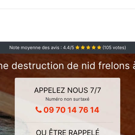
Note moyenne des avis :
4.4
/5
(
105
votes)
ne destruction de nid frelons 
APPELEZ NOUS 7/7
Numéro non surtaxé
09 70 14 76 14
OU ÊTRE RAPPELÉ