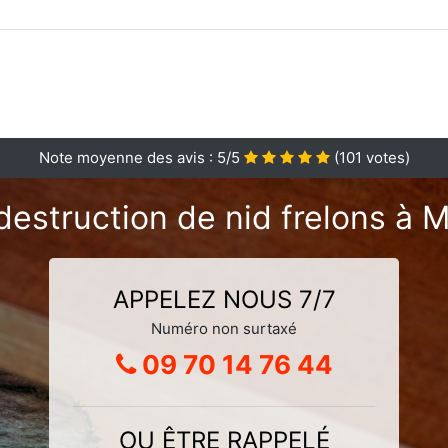
Note moyenne des avis :
5
/5
(
101
votes)
destruction de nid frelons à 
APPELEZ NOUS 7/7
Numéro non surtaxé
09 70 14 76 44
OU ÊTRE RAPPELÉ