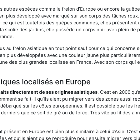
es autres espèces comme le frelon d’Europe ou encore la guêpe 
n plus développé avec marqué sur son corps des tâches roux. Q
 ce qui est toutefois des guêpes communes, elles présentent u
la scolie des jardins, elle possède un corps noir avec plein de
grande.
us au frelon asiatique en tout point sauf pour ce qui concerne s
bien plus développées avec une couleur jaune plus particulièrem
it l’une des plus grandes localisée en France. Avec son corps qui
tiques localisés en Europe
traits directement de ses origines asiatiques
. C’est en 2006 qu’
mment se fait-il qu’ils aient pu migrer vers des zones aussi recu
t débarqué sur les côtes européennes. Il est possible que les f
derniers que ce soit de gré ou de force. Très vite au fil des an
 présent en Europe est bien plus similaire à celui d’Asie. C’est 
ées et qu’ils aient pu se reproduire pour ensuite migrer vers plu