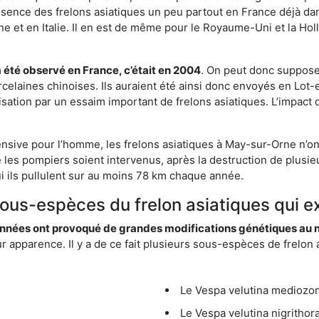
résence des frelons asiatiques un peu partout en France déjà dan
et en Italie. Il en est de même pour le Royaume-Uni et la Holl
a été observé en France, c’était en 2004
. On peut donc supposer
rcelaines chinoises. Ils auraient été ainsi donc envoyés en Lo
sation par un essaim important de frelons asiatiques. L’impact q
ensive pour l’homme, les frelons asiatiques à May-sur-Orne n’on
 les pompiers soient intervenus, après la destruction de plusieu
hui ils pullulent sur au moins 78 km chaque année.
 sous-espèces du frelon asiatiques qui 
nées ont provoqué de grandes modifications génétiques au niv
apparence. Il y a de ce fait plusieurs sous-espèces de frelon a
Le Vespa velutina mediozona
Le Vespa velutina nigrithora