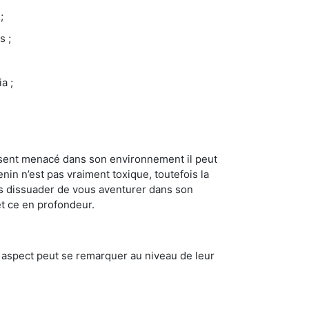
;
s ;
a ;
se sent menacé dans son environnement il peut
enin n’est pas vraiment toxique, toutefois la
us dissuader de vous aventurer dans son
et ce en profondeur.
t aspect peut se remarquer au niveau de leur