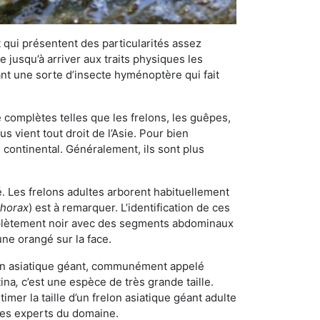
qui présentent des particularités assez
 jusqu’à arriver aux traits physiques les
nt une sorte d’insecte hyménoptère qui fait
omplètes telles que les frelons, les guêpes,
 vient tout droit de l’Asie. Pour bien
 continental. Généralement, ils sont plus
é. Les frelons adultes arborent habituellement
thorax
) est à remarquer. L’identification de ces
mplètement noir avec des segments abdominaux
une orangé sur la face.
elon asiatique géant, communément appelé
tina
,
c’est une espèce de très grande taille.
stimer la taille d’un frelon asiatique géant adulte
 les experts du domaine.