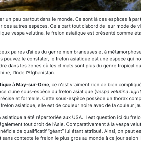
r un peu partout dans le monde. Ce sont là des espèces à part 
er des autres espèces. Cela part tout d’abord de leur mode de vie
ique vespa velutina, le frelon asiatique est présenté comme éta
deux paires d’ailes du genre membraneuses et à métamorphose c
pouvez le constater, le frelon asiatique est une espèce qui nous
dre dans les zones où les climats sont plus du genre tropical ou
ine, l’Inde l’Afghanistan.
atique
à May-sur-Orne
, ce n’est vraiment rien de bien compliqu
ence d’une sous-espèce du frelon asiatique (
vespa velutina nigri
 précise et formelle. Cette sous-espèce possède un thorax co
frelon asiatique, elle est de couleur noire avec de la couleur ja
asiatique a été répertoriée aux USA. Il est question ici du fr
galement tout droit de l’Asie. Comparativement à la vespa velu
éficie de qualificatif ‘’géant’’ lui étant attribué. Ainsi, on peut e
st sans contexte le frelon le plus gros au monde à ce jour selon