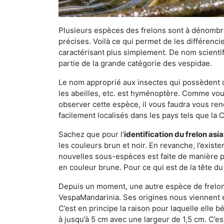
Plusieurs espèces des frelons sont à dénombre
précises. Voilà ce qui permet de les différenci
caractérisant plus simplement. De nom scientif
partie de la grande catégorie des vespidae.
Le nom approprié aux insectes qui possèdent 
les abeilles, etc. est hyménoptère. Comme vous 
observer cette espèce, il vous faudra vous ren
facilement localisés dans les pays tels que la Ch
Sachez que pour l’
identification du frelon asi
les couleurs brun et noir. En revanche, l’exist
nouvelles sous-espèces est faite de manière
en couleur brune. Pour ce qui est de la tête du 
Depuis un moment, une autre espèce de frelon 
VespaMandarinia. Ses origines nous viennent é
C’est en principe la raison pour laquelle elle bén
à jusqu’à 5 cm avec une largeur de 1,5 cm. C’e