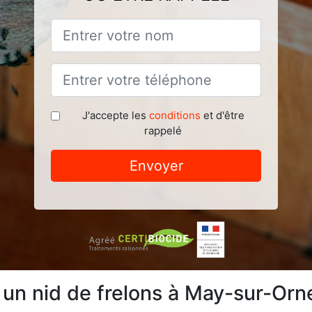
J'accepte les
conditions
et d'être
rappelé
Envoyer
e un nid de frelons à May-sur-Or