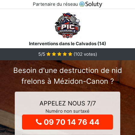
Partenaire du réseau
Interventions dans le Calvados (14)
5
/5
(
102
votes)
Besoin d'une destruction de nid
frelons à Mézidon-Canon ?
APPELEZ NOUS 7/7
Numéro non surtaxé
09 70 14 76 44