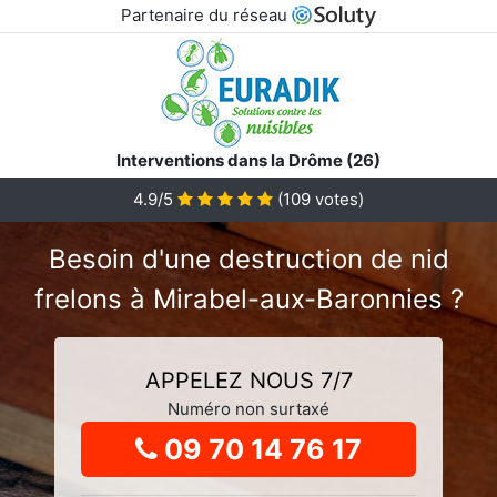
Partenaire du réseau
Interventions dans la Drôme (26)
4.9
/5
(
109
votes)
Besoin d'une destruction de nid
frelons à Mirabel-aux-Baronnies ?
APPELEZ NOUS 7/7
Numéro non surtaxé
09 70 14 76 17