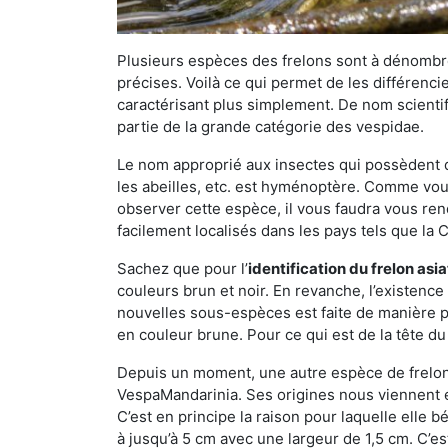
Plusieurs espèces des frelons sont à dénombre
précises. Voilà ce qui permet de les différenci
caractérisant plus simplement. De nom scientif
partie de la grande catégorie des vespidae.
Le nom approprié aux insectes qui possèdent 
les abeilles, etc. est hyménoptère. Comme vous 
observer cette espèce, il vous faudra vous ren
facilement localisés dans les pays tels que la Ch
Sachez que pour l’
identification du frelon asi
couleurs brun et noir. En revanche, l’existence
nouvelles sous-espèces est faite de manière
en couleur brune. Pour ce qui est de la tête du 
Depuis un moment, une autre espèce de frelon 
VespaMandarinia. Ses origines nous viennent é
C’est en principe la raison pour laquelle elle bén
à jusqu’à 5 cm avec une largeur de 1,5 cm. C’e