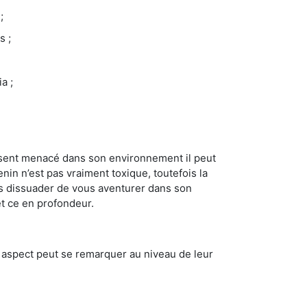
;
s ;
a ;
se sent menacé dans son environnement il peut
enin n’est pas vraiment toxique, toutefois la
us dissuader de vous aventurer dans son
et ce en profondeur.
t aspect peut se remarquer au niveau de leur