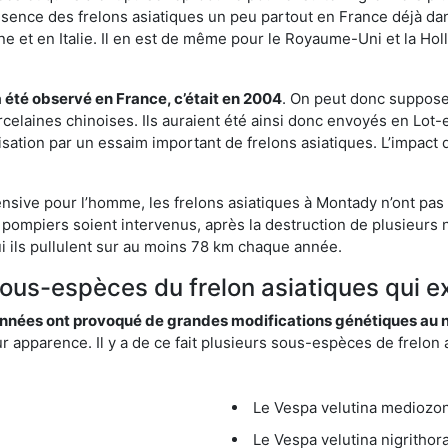
résence des frelons asiatiques un peu partout en France déjà dan
et en Italie. Il en est de même pour le Royaume-Uni et la Holl
a été observé en France, c’était en 2004
. On peut donc supposer
rcelaines chinoises. Ils auraient été ainsi donc envoyés en Lo
sation par un essaim important de frelons asiatiques. L’impact q
ensive pour l’homme, les frelons asiatiques à Montady n’ont pas
 pompiers soient intervenus, après la destruction de plusieurs n
hui ils pullulent sur au moins 78 km chaque année.
 sous-espèces du frelon asiatiques qui e
nées ont provoqué de grandes modifications génétiques au niv
apparence. Il y a de ce fait plusieurs sous-espèces de frelon a
Le Vespa velutina mediozona
Le Vespa velutina nigrithora