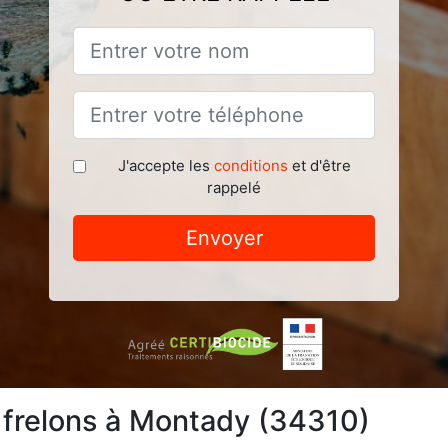
J'accepte les
conditions
et d'être
rappelé
Envoyer
 frelons à Montady (34310)