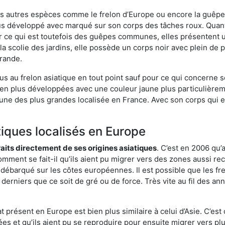
es autres espèces comme le frelon d’Europe ou encore la guêpe 
s développé avec marqué sur son corps des tâches roux. Quant 
 ce qui est toutefois des guêpes communes, elles présentent u
la scolie des jardins, elle possède un corps noir avec plein de
grande.
us au frelon asiatique en tout point sauf pour ce qui concerne s
bien plus développées avec une couleur jaune plus particulièrem
it l’une des plus grandes localisée en France. Avec son corps qui
tiques localisés en Europe
traits directement de ses origines asiatiques
. C’est en 2006 qu’
mment se fait-il qu’ils aient pu migrer vers des zones aussi recu
t débarqué sur les côtes européennes. Il est possible que les f
derniers que ce soit de gré ou de force. Très vite au fil des an
 présent en Europe est bien plus similaire à celui d’Asie. C’est 
ées et qu’ils aient pu se reproduire pour ensuite migrer vers plu