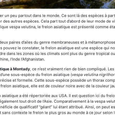
r un peu partout dans le monde. Ce sont là des espèces à part 
er des autres espèces. Cela part tout d’abord de leur mode de vie
ique vespa velutina, le frelon asiatique est présenté comme éta
deux paires d’ailes du genre membraneuses et à métamorphose c
pouvez le constater, le frelon asiatique est une espèce qui nous
dre dans les zones où les climats sont plus du genre tropical ou
ine, l’Inde l’Afghanistan.
atique
à Montady
, ce n’est vraiment rien de bien compliqué. Les
 d’une sous-espèce du frelon asiatique (
vespa velutina nigritho
 précise et formelle. Cette sous-espèce possède un thorax co
frelon asiatique, elle est de couleur noire avec de la couleur ja
asiatique a été répertoriée aux USA. Il est question ici du fr
galement tout droit de l’Asie. Comparativement à la vespa velu
éficie de qualificatif ‘’géant’’ lui étant attribué. Ainsi, on peut e
st sans contexte le frelon le plus gros au monde à ce jour selon