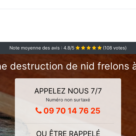
Note moyenne des avis :
4.8
/5
(
108
votes)
e destruction de nid frelons
APPELEZ NOUS 7/7
Numéro non surtaxé
09 70 14 76 25
OU ÊTRE RAPPELÉ