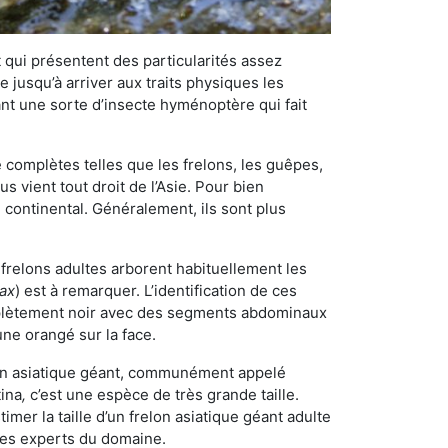
qui présentent des particularités assez
 jusqu’à arriver aux traits physiques les
nt une sorte d’insecte hyménoptère qui fait
omplètes telles que les frelons, les guêpes,
 vient tout droit de l’Asie. Pour bien
 continental. Généralement, ils sont plus
 frelons adultes arborent habituellement les
rax
) est à remarquer. L’identification de ces
mplètement noir avec des segments abdominaux
une orangé sur la face.
elon asiatique géant, communément appelé
tina
,
c’est une espèce de très grande taille.
stimer la taille d’un frelon asiatique géant adulte
 les experts du domaine.