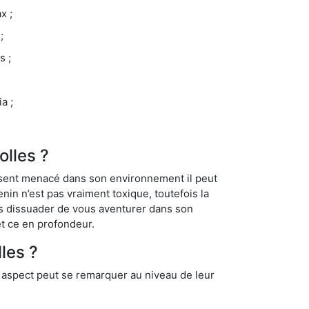
x ;
;
s ;
a ;
olles ?
se sent menacé dans son environnement il peut
enin n’est pas vraiment toxique, toutefois la
us dissuader de vous aventurer dans son
et ce en profondeur.
les ?
t aspect peut se remarquer au niveau de leur