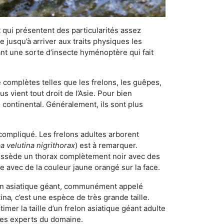
qui présentent des particularités assez
 jusqu’à arriver aux traits physiques les
nt une sorte d’insecte hyménoptère qui fait
omplètes telles que les frelons, les guêpes,
 vient tout droit de l’Asie. Pour bien
 continental. Généralement, ils sont plus
 compliqué. Les frelons adultes arborent
a velutina nigrithorax
) est à remarquer.
possède un thorax complètement noir avec des
e avec de la couleur jaune orangé sur la face.
elon asiatique géant, communément appelé
tina
,
c’est une espèce de très grande taille.
stimer la taille d’un frelon asiatique géant adulte
 les experts du domaine.