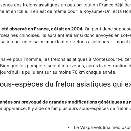
résence des frelons asiatiques un peu partout en France déjà dan
et en Italie. Il en est de même pour le Royaume-Uni et la Holl
a été observé en France, c’était en 2004
. On peut donc supposer
rcelaines chinoises. Ils auraient été ainsi donc envoyés en Lo
sation par un essaim important de frelons asiatiques. L’impact q
ensive pour l’homme, les frelons asiatiques à Montescourt-Lizero
Bien que les pompiers soient intervenus, après la destruction d
aujourd’hui ils pullulent sur au moins 78 km chaque année.
 sous-espèces du frelon asiatiques qui 
nées ont provoqué de grandes modifications génétiques au niv
apparence. Il y a de ce fait plusieurs sous-espèces de frelon a
Le Vespa velutina mediozona