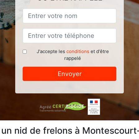
J'accepte les
conditions
et d'être
rappelé
Envoyer
e un nid de frelons à Montescourt