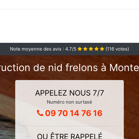
Note moyenne des avis :
4.7
/5
(
116
votes)
uction de nid frelons à Monte
APPELEZ NOUS 7/7
Numéro non surtaxé
09 70 14 76 16
OU ÊTRE RAPPELÉ