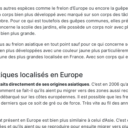
es autres espèces comme le frelon d’Europe ou encore la guêpe 
 corps bien plus développé avec marqué sur son corps des tâch
bre. Pour ce qui est toutefois des guêpes communes, elles pré
oncerne la scolie des jardins, elle possède un corps noir avec 
 bien plus grande.
us au frelon asiatique en tout point sauf pour ce qui concerne s
bien plus développées avec une couleur jaune plus particulièrem
it l’une des plus grandes localisée en France. Avec son corps qui
tiques localisés en Europe
traits directement de ses origines asiatiques
. C’est en 2006 qu’
mment se fait-il qu’ils aient pu migrer vers des zones aussi recu
t débarqué sur les côtes européennes. Il est possible que les f
derniers que ce soit de gré ou de force. Très vite au fil des an
 présent en Europe est bien plus similaire à celui d’Asie. C’est 
ées et qu’ils aient pu se reproduire pour ensuite migrer vers plu