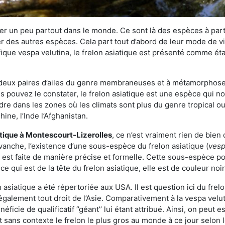
r un peu partout dans le monde. Ce sont là des espèces à part 
er des autres espèces. Cela part tout d’abord de leur mode de vie
ique vespa velutina, le frelon asiatique est présenté comme éta
deux paires d’ailes du genre membraneuses et à métamorphose c
pouvez le constater, le frelon asiatique est une espèce qui nous
dre dans les zones où les climats sont plus du genre tropical ou
ine, l’Inde l’Afghanistan.
atique
à Montescourt-Lizerolles
, ce n’est vraiment rien de bien
vanche, l’existence d’une sous-espèce du frelon asiatique (
vesp
s est faite de manière précise et formelle. Cette sous-espèce 
qui est de la tête du frelon asiatique, elle est de couleur noir
asiatique a été répertoriée aux USA. Il est question ici du fr
galement tout droit de l’Asie. Comparativement à la vespa velu
éficie de qualificatif ‘’géant’’ lui étant attribué. Ainsi, on peut e
st sans contexte le frelon le plus gros au monde à ce jour selon