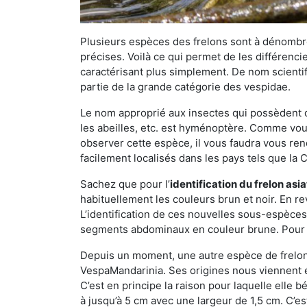
Plusieurs espèces des frelons sont à dénombre
précises. Voilà ce qui permet de les différenci
caractérisant plus simplement. De nom scientif
partie de la grande catégorie des vespidae.
Le nom approprié aux insectes qui possèdent 
les abeilles, etc. est hyménoptère. Comme vous 
observer cette espèce, il vous faudra vous ren
facilement localisés dans les pays tels que la Ch
Sachez que pour l’
identification du frelon asi
habituellement les couleurs brun et noir. En re
L’identification de ces nouvelles sous-espèce
segments abdominaux en couleur brune. Pour ce 
Depuis un moment, une autre espèce de frelon 
VespaMandarinia. Ses origines nous viennent é
C’est en principe la raison pour laquelle elle bén
à jusqu’à 5 cm avec une largeur de 1,5 cm. C’e