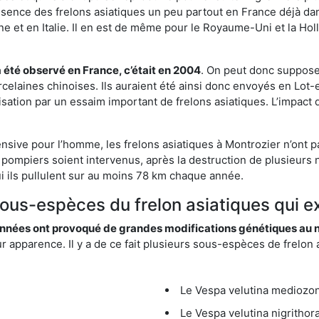
résence des frelons asiatiques un peu partout en France déjà dan
et en Italie. Il en est de même pour le Royaume-Uni et la Holl
a été observé en France, c’était en 2004
. On peut donc supposer
rcelaines chinoises. Ils auraient été ainsi donc envoyés en Lo
sation par un essaim important de frelons asiatiques. L’impact q
ensive pour l’homme, les frelons asiatiques à Montrozier n’ont p
 pompiers soient intervenus, après la destruction de plusieurs n
hui ils pullulent sur au moins 78 km chaque année.
sous-espèces du frelon asiatiques qui e
nées ont provoqué de grandes modifications génétiques au niv
apparence. Il y a de ce fait plusieurs sous-espèces de frelon a
Le Vespa velutina mediozona
Le Vespa velutina nigrithora