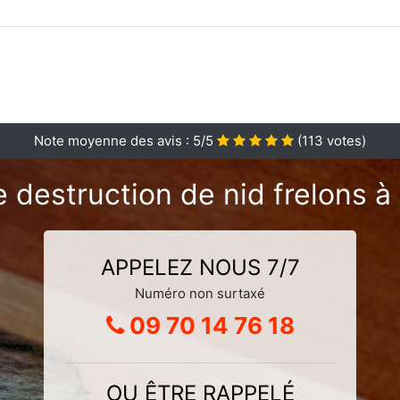
Note moyenne des avis :
5
/5
(
113
votes)
 destruction de nid frelons à
APPELEZ NOUS 7/7
Numéro non surtaxé
09 70 14 76 18
OU ÊTRE RAPPELÉ