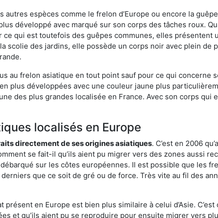
es autres espèces comme le frelon d’Europe ou encore la guêpe 
plus développé avec marqué sur son corps des tâches roux. Qua
 ce qui est toutefois des guêpes communes, elles présentent u
la scolie des jardins, elle possède un corps noir avec plein de
grande.
us au frelon asiatique en tout point sauf pour ce qui concerne s
bien plus développées avec une couleur jaune plus particulièrem
it l’une des plus grandes localisée en France. Avec son corps qui
tiques localisés en Europe
traits directement de ses origines asiatiques
. C’est en 2006 qu’
mment se fait-il qu’ils aient pu migrer vers des zones aussi recu
t débarqué sur les côtes européennes. Il est possible que les f
derniers que ce soit de gré ou de force. Très vite au fil des an
 présent en Europe est bien plus similaire à celui d’Asie. C’est 
ées et qu’ils aient pu se reproduire pour ensuite migrer vers plu