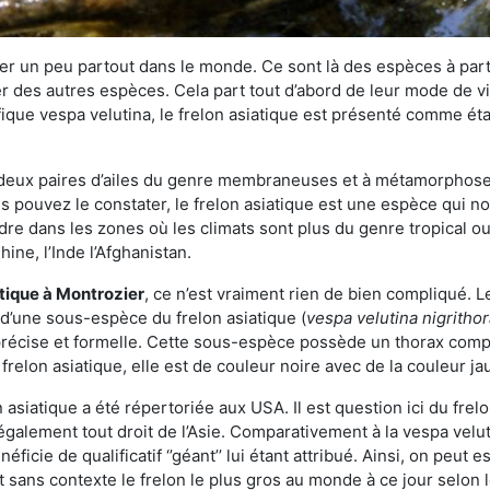
r un peu partout dans le monde. Ce sont là des espèces à part 
er des autres espèces. Cela part tout d’abord de leur mode de vie
ique vespa velutina, le frelon asiatique est présenté comme éta
deux paires d’ailes du genre membraneuses et à métamorphose c
pouvez le constater, le frelon asiatique est une espèce qui nous
dre dans les zones où les climats sont plus du genre tropical ou
ine, l’Inde l’Afghanistan.
atique
à Montrozier
, ce n’est vraiment rien de bien compliqué. L
 d’une sous-espèce du frelon asiatique (
vespa velutina nigritho
 précise et formelle. Cette sous-espèce possède un thorax co
frelon asiatique, elle est de couleur noire avec de la couleur ja
asiatique a été répertoriée aux USA. Il est question ici du fr
galement tout droit de l’Asie. Comparativement à la vespa velu
éficie de qualificatif ‘’géant’’ lui étant attribué. Ainsi, on peut e
st sans contexte le frelon le plus gros au monde à ce jour selon