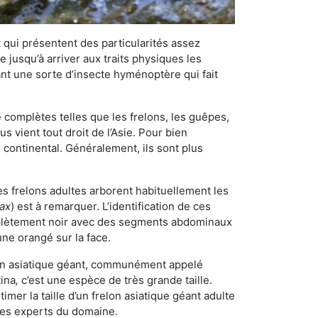
qui présentent des particularités assez
 jusqu’à arriver aux traits physiques les
nt une sorte d’insecte hyménoptère qui fait
omplètes telles que les frelons, les guêpes,
 vient tout droit de l’Asie. Pour bien
 continental. Généralement, ils sont plus
es frelons adultes arborent habituellement les
rax
) est à remarquer. L’identification de ces
mplètement noir avec des segments abdominaux
une orangé sur la face.
elon asiatique géant, communément appelé
tina
,
c’est une espèce de très grande taille.
stimer la taille d’un frelon asiatique géant adulte
 les experts du domaine.