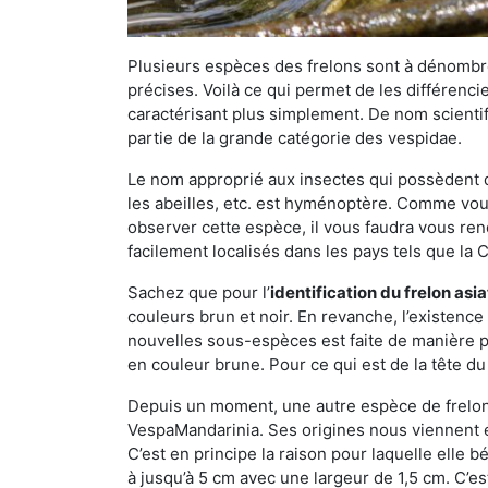
Plusieurs espèces des frelons sont à dénombre
précises. Voilà ce qui permet de les différenci
caractérisant plus simplement. De nom scientif
partie de la grande catégorie des vespidae.
Le nom approprié aux insectes qui possèdent 
les abeilles, etc. est hyménoptère. Comme vous 
observer cette espèce, il vous faudra vous ren
facilement localisés dans les pays tels que la Ch
Sachez que pour l’
identification du frelon asi
couleurs brun et noir. En revanche, l’existence
nouvelles sous-espèces est faite de manière
en couleur brune. Pour ce qui est de la tête du 
Depuis un moment, une autre espèce de frelon 
VespaMandarinia. Ses origines nous viennent é
C’est en principe la raison pour laquelle elle bén
à jusqu’à 5 cm avec une largeur de 1,5 cm. C’e