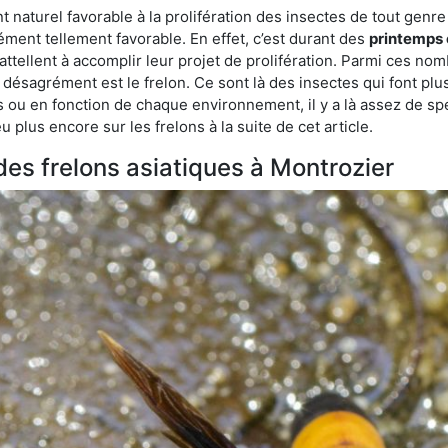
turel favorable à la prolifération des insectes de tout genre à
ment tellement favorable. En effet, c’est durant des
printemps 
attellent à accomplir leur projet de prolifération. Parmi ces n
e désagrément est le frelon. Ce sont là des insectes qui font plu
es ou en fonction de chaque environnement, il y a là assez de spé
plus encore sur les frelons à la suite de cet article.
 des frelons asiatiques à Montrozier