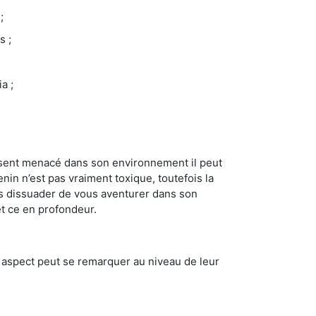
;
s ;
a ;
se sent menacé dans son environnement il peut
enin n’est pas vraiment toxique, toutefois la
us dissuader de vous aventurer dans son
et ce en profondeur.
t aspect peut se remarquer au niveau de leur