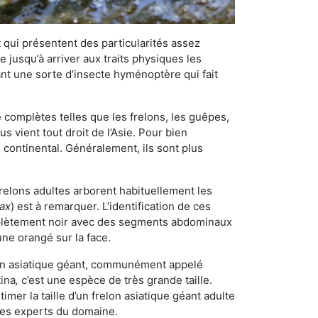
qui présentent des particularités assez
 jusqu’à arriver aux traits physiques les
nt une sorte d’insecte hyménoptère qui fait
omplètes telles que les frelons, les guêpes,
 vient tout droit de l’Asie. Pour bien
 continental. Généralement, ils sont plus
frelons adultes arborent habituellement les
rax
) est à remarquer. L’identification de ces
mplètement noir avec des segments abdominaux
une orangé sur la face.
elon asiatique géant, communément appelé
tina
,
c’est une espèce de très grande taille.
stimer la taille d’un frelon asiatique géant adulte
 les experts du domaine.