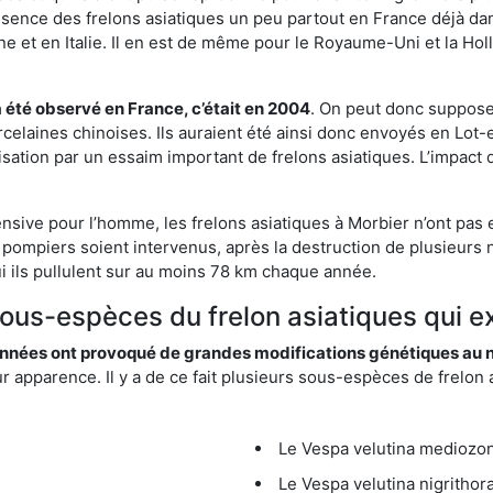
résence des frelons asiatiques un peu partout en France déjà dan
et en Italie. Il en est de même pour le Royaume-Uni et la Holl
a été observé en France, c’était en 2004
. On peut donc supposer
rcelaines chinoises. Ils auraient été ainsi donc envoyés en Lo
sation par un essaim important de frelons asiatiques. L’impact q
ensive pour l’homme, les frelons asiatiques à Morbier n’ont pas 
 pompiers soient intervenus, après la destruction de plusieurs n
hui ils pullulent sur au moins 78 km chaque année.
sous-espèces du frelon asiatiques qui e
nées ont provoqué de grandes modifications génétiques au niv
apparence. Il y a de ce fait plusieurs sous-espèces de frelon a
Le Vespa velutina mediozona
Le Vespa velutina nigrithora