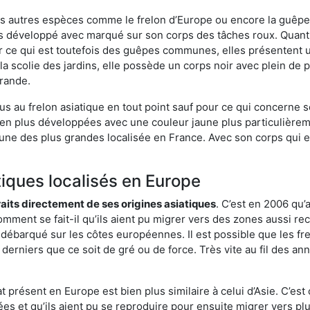
es autres espèces comme le frelon d’Europe ou encore la guêpe 
s développé avec marqué sur son corps des tâches roux. Quant 
 ce qui est toutefois des guêpes communes, elles présentent u
la scolie des jardins, elle possède un corps noir avec plein de
grande.
us au frelon asiatique en tout point sauf pour ce qui concerne s
bien plus développées avec une couleur jaune plus particulièrem
it l’une des plus grandes localisée en France. Avec son corps qui
tiques localisés en Europe
traits directement de ses origines asiatiques
. C’est en 2006 qu’
mment se fait-il qu’ils aient pu migrer vers des zones aussi recu
t débarqué sur les côtes européennes. Il est possible que les f
derniers que ce soit de gré ou de force. Très vite au fil des an
 présent en Europe est bien plus similaire à celui d’Asie. C’est 
ées et qu’ils aient pu se reproduire pour ensuite migrer vers plu