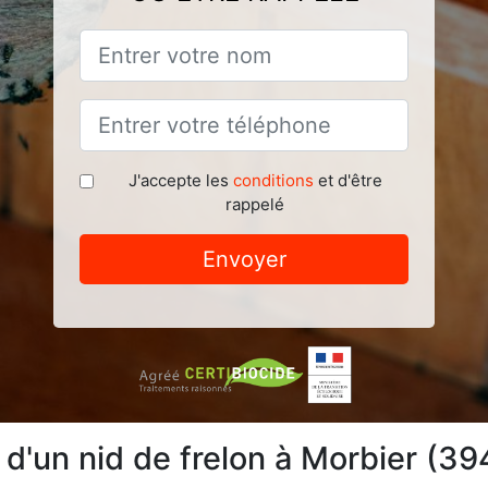
J'accepte les
conditions
et d'être
rappelé
Envoyer
n d'un nid de frelon à Morbier (3