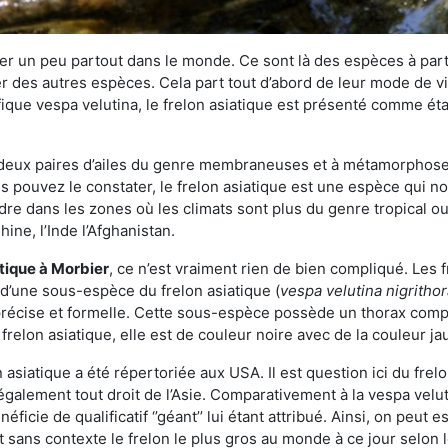
r un peu partout dans le monde. Ce sont là des espèces à part 
er des autres espèces. Cela part tout d’abord de leur mode de vie
ique vespa velutina, le frelon asiatique est présenté comme éta
deux paires d’ailes du genre membraneuses et à métamorphose c
pouvez le constater, le frelon asiatique est une espèce qui nous
dre dans les zones où les climats sont plus du genre tropical ou
ine, l’Inde l’Afghanistan.
atique
à Morbier
, ce n’est vraiment rien de bien compliqué. Les 
 d’une sous-espèce du frelon asiatique (
vespa velutina nigritho
 précise et formelle. Cette sous-espèce possède un thorax co
frelon asiatique, elle est de couleur noire avec de la couleur ja
asiatique a été répertoriée aux USA. Il est question ici du fr
galement tout droit de l’Asie. Comparativement à la vespa velu
éficie de qualificatif ‘’géant’’ lui étant attribué. Ainsi, on peut e
st sans contexte le frelon le plus gros au monde à ce jour selon