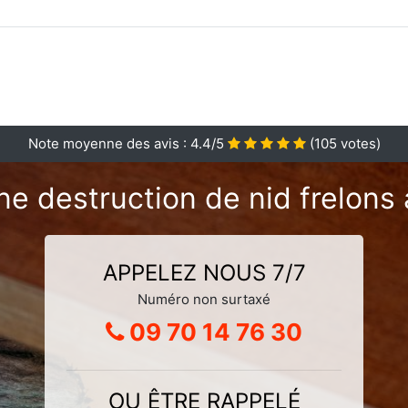
Note moyenne des avis :
4.4
/5
(
105
votes)
ne destruction de nid frelons 
APPELEZ NOUS 7/7
Numéro non surtaxé
09 70 14 76 30
OU ÊTRE RAPPELÉ