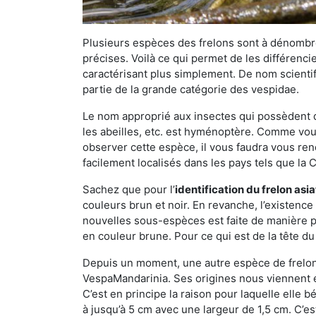
Plusieurs espèces des frelons sont à dénombre
précises. Voilà ce qui permet de les différenci
caractérisant plus simplement. De nom scientif
partie de la grande catégorie des vespidae.
Le nom approprié aux insectes qui possèdent 
les abeilles, etc. est hyménoptère. Comme vous 
observer cette espèce, il vous faudra vous ren
facilement localisés dans les pays tels que la Ch
Sachez que pour l’
identification du frelon asi
couleurs brun et noir. En revanche, l’existence
nouvelles sous-espèces est faite de manière
en couleur brune. Pour ce qui est de la tête du 
Depuis un moment, une autre espèce de frelon 
VespaMandarinia. Ses origines nous viennent é
C’est en principe la raison pour laquelle elle bén
à jusqu’à 5 cm avec une largeur de 1,5 cm. C’e