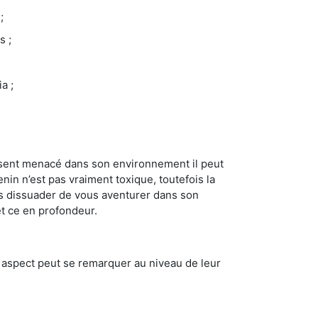
;
s ;
a ;
se sent menacé dans son environnement il peut
enin n’est pas vraiment toxique, toutefois la
us dissuader de vous aventurer dans son
et ce en profondeur.
t aspect peut se remarquer au niveau de leur