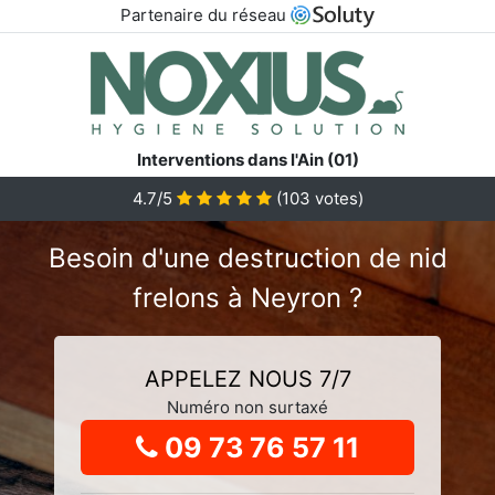
Partenaire du réseau
Interventions dans l'Ain (01)
4.7
/5
(
103
votes)
Besoin d'une destruction de nid
frelons à Neyron ?
APPELEZ NOUS 7/7
Numéro non surtaxé
09 73 76 57 11