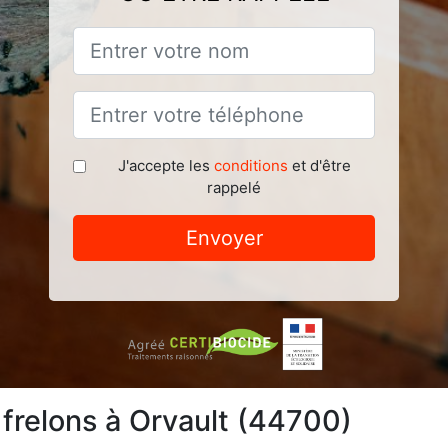
J'accepte les
conditions
et d'être
rappelé
Envoyer
 frelons à Orvault (44700)