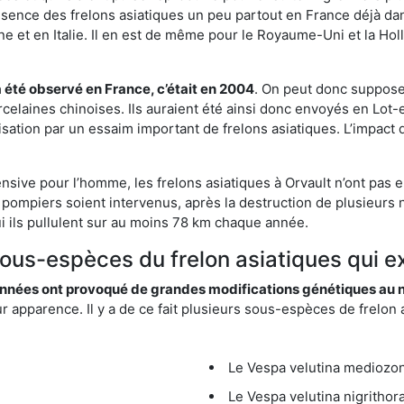
résence des frelons asiatiques un peu partout en France déjà dan
et en Italie. Il en est de même pour le Royaume-Uni et la Holl
a été observé en France, c’était en 2004
. On peut donc supposer
rcelaines chinoises. Ils auraient été ainsi donc envoyés en Lo
sation par un essaim important de frelons asiatiques. L’impact q
nsive pour l’homme, les frelons asiatiques à Orvault n’ont pas 
 pompiers soient intervenus, après la destruction de plusieurs n
hui ils pullulent sur au moins 78 km chaque année.
sous-espèces du frelon asiatiques qui ex
nées ont provoqué de grandes modifications génétiques au niv
apparence. Il y a de ce fait plusieurs sous-espèces de frelon a
Le Vespa velutina mediozona
Le Vespa velutina nigrithora