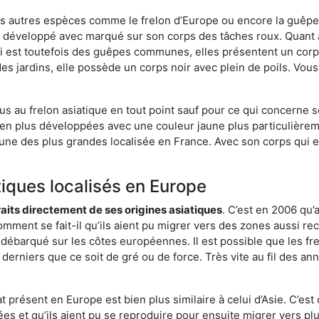
es autres espèces comme le frelon d’Europe ou encore la guêpe 
s développé avec marqué sur son corps des tâches roux. Quant 
i est toutefois des guêpes communes, elles présentent un corps
des jardins, elle possède un corps noir avec plein de poils. Vo
us au frelon asiatique en tout point sauf pour ce qui concerne s
bien plus développées avec une couleur jaune plus particulièrem
it l’une des plus grandes localisée en France. Avec son corps qui
tiques localisés en Europe
traits directement de ses origines asiatiques
. C’est en 2006 qu’
mment se fait-il qu’ils aient pu migrer vers des zones aussi recu
t débarqué sur les côtes européennes. Il est possible que les f
derniers que ce soit de gré ou de force. Très vite au fil des an
 présent en Europe est bien plus similaire à celui d’Asie. C’est 
ées et qu’ils aient pu se reproduire pour ensuite migrer vers plu