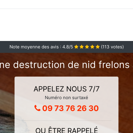
Note moyenne des avis :
4.8
/5
(
113
votes)
ne destruction de nid frelons 
APPELEZ NOUS 7/7
Numéro non surtaxé
09 73 76 26 30
OU ÊTRE RAPPELÉ