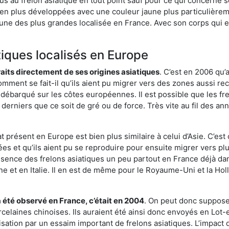
us au frelon asiatique en tout point sauf pour ce qui concerne s
bien plus développées avec une couleur jaune plus particulièrem
it l’une des plus grandes localisée en France. Avec son corps qui
tiques localisés en Europe
traits directement de ses origines asiatiques
. C’est en 2006 qu’
mment se fait-il qu’ils aient pu migrer vers des zones aussi recu
t débarqué sur les côtes européennes. Il est possible que les f
derniers que ce soit de gré ou de force. Très vite au fil des an
 présent en Europe est bien plus similaire à celui d’Asie. C’est 
ées et qu’ils aient pu se reproduire pour ensuite migrer vers plu
résence des frelons asiatiques un peu partout en France déjà dan
et en Italie. Il en est de même pour le Royaume-Uni et la Holl
a été observé en France, c’était en 2004
. On peut donc supposer
rcelaines chinoises. Ils auraient été ainsi donc envoyés en Lo
sation par un essaim important de frelons asiatiques. L’impact q