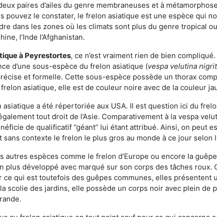
deux paires d’ailes du genre membraneuses et à métamorphose c
pouvez le constater, le frelon asiatique est une espèce qui nous
dre dans les zones où les climats sont plus du genre tropical ou
ine, l’Inde l’Afghanistan.
atique
à Peyrestortes
, ce n’est vraiment rien de bien compliqué
ence d’une sous-espèce du frelon asiatique (
vespa velutina nigri
 précise et formelle. Cette sous-espèce possède un thorax co
frelon asiatique, elle est de couleur noire avec de la couleur ja
asiatique a été répertoriée aux USA. Il est question ici du fr
galement tout droit de l’Asie. Comparativement à la vespa velu
éficie de qualificatif ‘’géant’’ lui étant attribué. Ainsi, on peut e
st sans contexte le frelon le plus gros au monde à ce jour selon
es autres espèces comme le frelon d’Europe ou encore la guêpe 
n plus développé avec marqué sur son corps des tâches roux. Q
 ce qui est toutefois des guêpes communes, elles présentent u
la scolie des jardins, elle possède un corps noir avec plein de
grande.