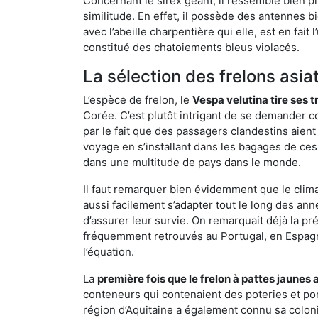
Concernant le sirex géant, il ressemble bien pl
similitude. En effet, il possède des antennes 
avec l’abeille charpentière qui elle, est en fa
constitué des chatoiements bleus violacés.
La sélection des frelons asia
L’espèce de frelon, le
Vespa velutina tire ses 
Corée. C’est plutôt intrigant de se demander co
par le fait que des passagers clandestins aien
voyage en s’installant dans les bagages de ces 
dans une multitude de pays dans le monde.
Il faut remarquer bien évidemment que le climat
aussi facilement s’adapter tout le long des ann
d’assurer leur survie. On remarquait déjà la p
fréquemment retrouvés au Portugal, en Espagne 
l’équation.
La
première fois que le frelon à pattes jaunes 
conteneurs qui contenaient des poteries et po
région d’Aquitaine a également connu sa coloni