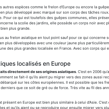
es autres espèces comme le frelon d’Europe ou encore la guêpe 
ien plus développé avec marqué sur son corps des tâches roux. 
. Pour ce qui est toutefois des guêpes communes, elles présen
oncerne la scolie des jardins, elle possède un corps noir avec 
 bien plus grande.
us au frelon asiatique en tout point sauf pour ce qui concerne s
bien plus développées avec une couleur jaune plus particulièrem
it l’une des plus grandes localisée en France. Avec son corps qui
tiques localisés en Europe
traits directement de ses origines asiatiques
. C’est en 2006 qu’
mment se fait-il qu’ils aient pu migrer vers des zones aussi recu
t débarqué sur les côtes européennes. Il est possible que les f
derniers que ce soit de gré ou de force. Très vite au fil des an
 présent en Europe est bien plus similaire à celui d’Asie. C’est 
ées et qu’ils aient pu se reproduire pour ensuite migrer vers plu