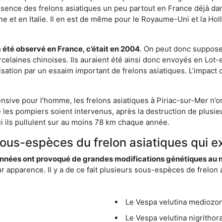
résence des frelons asiatiques un peu partout en France déjà dan
et en Italie. Il en est de même pour le Royaume-Uni et la Holl
a été observé en France, c’était en 2004
. On peut donc supposer
rcelaines chinoises. Ils auraient été ainsi donc envoyés en Lo
sation par un essaim important de frelons asiatiques. L’impact q
nsive pour l’homme, les frelons asiatiques à Piriac-sur-Mer n’o
 les pompiers soient intervenus, après la destruction de plusieu
hui ils pullulent sur au moins 78 km chaque année.
sous-espèces du frelon asiatiques qui ex
nées ont provoqué de grandes modifications génétiques au niv
apparence. Il y a de ce fait plusieurs sous-espèces de frelon a
Le Vespa velutina mediozona
Le Vespa velutina nigrithora