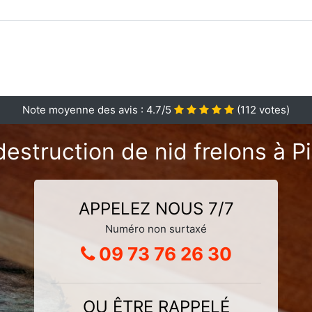
Note moyenne des avis :
4.7
/5
(
112
votes)
estruction de nid frelons à P
APPELEZ NOUS 7/7
Numéro non surtaxé
09 73 76 26 30
OU ÊTRE RAPPELÉ