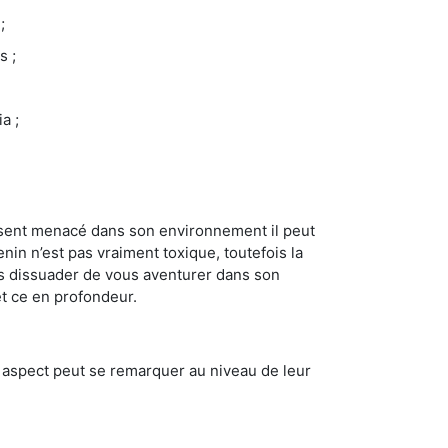
;
s ;
a ;
se sent menacé dans son environnement il peut
enin n’est pas vraiment toxique, toutefois la
us dissuader de vous aventurer dans son
et ce en profondeur.
t aspect peut se remarquer au niveau de leur