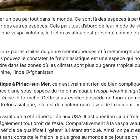
r un peu partout dans le monde. Ce sont là des espèces à part 
er des autres espèces. Cela part tout d’abord de leur mode de vie
ique vespa velutina, le frelon asiatique est présenté comme éta
deux paires d’ailes du genre membraneuses et à métamorphose c
pouvez le constater, le frelon asiatique est une espèce qui nous
dre dans les zones où les climats sont plus du genre tropical ou
ine, l’Inde l’Afghanistan.
atique
à Piriac-sur-Mer
, ce n’est vraiment rien de bien compliqu
ence d’une sous-espèce du frelon asiatique (
vespa velutina nigri
 précise et formelle. Cette sous-espèce possède un thorax co
frelon asiatique, elle est de couleur noire avec de la couleur ja
asiatique a été répertoriée aux USA. Il est question ici du fr
galement tout droit de l’Asie. Comparativement à la vespa velu
éficie de qualificatif ‘’géant’’ lui étant attribué. Ainsi, on peut e
st sans contexte le frelon le plus gros au monde à ce jour selon