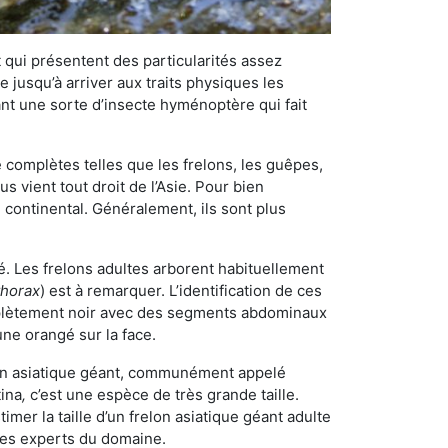
qui présentent des particularités assez
 jusqu’à arriver aux traits physiques les
nt une sorte d’insecte hyménoptère qui fait
omplètes telles que les frelons, les guêpes,
 vient tout droit de l’Asie. Pour bien
 continental. Généralement, ils sont plus
é. Les frelons adultes arborent habituellement
thorax
) est à remarquer. L’identification de ces
mplètement noir avec des segments abdominaux
une orangé sur la face.
elon asiatique géant, communément appelé
tina
,
c’est une espèce de très grande taille.
stimer la taille d’un frelon asiatique géant adulte
 les experts du domaine.