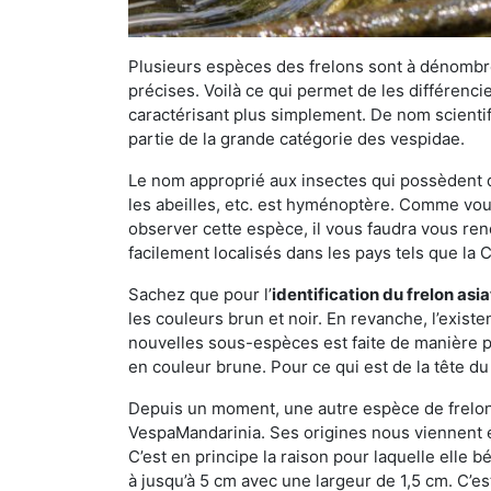
Plusieurs espèces des frelons sont à dénombre
précises. Voilà ce qui permet de les différenci
caractérisant plus simplement. De nom scientif
partie de la grande catégorie des vespidae.
Le nom approprié aux insectes qui possèdent 
les abeilles, etc. est hyménoptère. Comme vous 
observer cette espèce, il vous faudra vous ren
facilement localisés dans les pays tels que la Ch
Sachez que pour l’
identification du frelon asi
les couleurs brun et noir. En revanche, l’exist
nouvelles sous-espèces est faite de manière
en couleur brune. Pour ce qui est de la tête du 
Depuis un moment, une autre espèce de frelon 
VespaMandarinia. Ses origines nous viennent é
C’est en principe la raison pour laquelle elle bén
à jusqu’à 5 cm avec une largeur de 1,5 cm. C’e