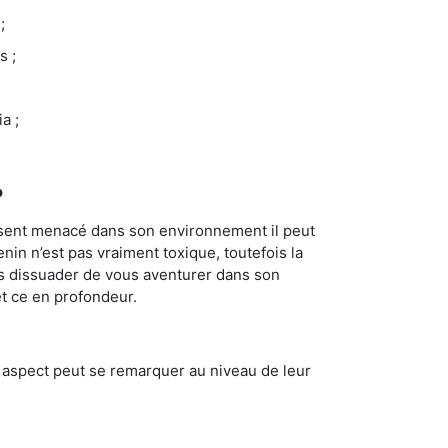
;
s ;
a ;
?
se sent menacé dans son environnement il peut
enin n’est pas vraiment toxique, toutefois la
us dissuader de vous aventurer dans son
et ce en profondeur.
t aspect peut se remarquer au niveau de leur