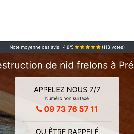
Note moyenne des avis :
4.8
/5
(
113
votes)
struction de nid frelons à P
APPELEZ NOUS 7/7
Numéro non surtaxé
09 73 76 57 11
OU ÊTRE RAPPELÉ