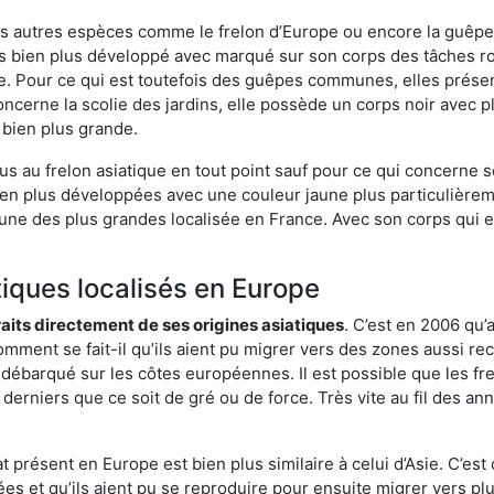
es autres espèces comme le frelon d’Europe ou encore la guêpe 
 bien plus développé avec marqué sur son corps des tâches rou
. Pour ce qui est toutefois des guêpes communes, elles présen
oncerne la scolie des jardins, elle possède un corps noir avec 
 bien plus grande.
us au frelon asiatique en tout point sauf pour ce qui concerne s
bien plus développées avec une couleur jaune plus particulièrem
it l’une des plus grandes localisée en France. Avec son corps qui
tiques localisés en Europe
traits directement de ses origines asiatiques
. C’est en 2006 qu’
mment se fait-il qu’ils aient pu migrer vers des zones aussi recu
t débarqué sur les côtes européennes. Il est possible que les f
derniers que ce soit de gré ou de force. Très vite au fil des an
 présent en Europe est bien plus similaire à celui d’Asie. C’est 
ées et qu’ils aient pu se reproduire pour ensuite migrer vers plu