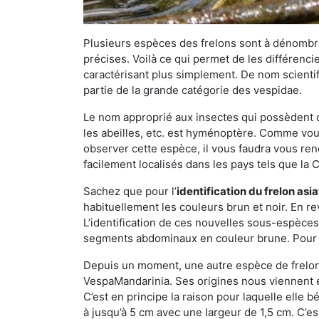
Plusieurs espèces des frelons sont à dénombre
précises. Voilà ce qui permet de les différenci
caractérisant plus simplement. De nom scientif
partie de la grande catégorie des vespidae.
Le nom approprié aux insectes qui possèdent 
les abeilles, etc. est hyménoptère. Comme vous 
observer cette espèce, il vous faudra vous ren
facilement localisés dans les pays tels que la Ch
Sachez que pour l’
identification du frelon asi
habituellement les couleurs brun et noir. En re
L’identification de ces nouvelles sous-espèce
segments abdominaux en couleur brune. Pour ce 
Depuis un moment, une autre espèce de frelon 
VespaMandarinia. Ses origines nous viennent é
C’est en principe la raison pour laquelle elle bén
à jusqu’à 5 cm avec une largeur de 1,5 cm. C’e