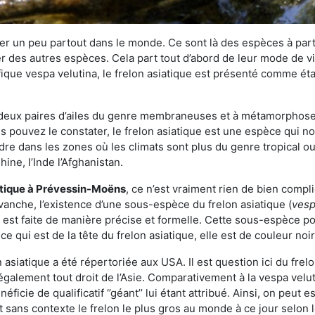
r un peu partout dans le monde. Ce sont là des espèces à part 
er des autres espèces. Cela part tout d’abord de leur mode de vie
ique vespa velutina, le frelon asiatique est présenté comme éta
deux paires d’ailes du genre membraneuses et à métamorphose c
pouvez le constater, le frelon asiatique est une espèce qui nous
dre dans les zones où les climats sont plus du genre tropical ou
ine, l’Inde l’Afghanistan.
atique
à Prévessin-Moëns
, ce n’est vraiment rien de bien compl
vanche, l’existence d’une sous-espèce du frelon asiatique (
vesp
s est faite de manière précise et formelle. Cette sous-espèce 
qui est de la tête du frelon asiatique, elle est de couleur noir
asiatique a été répertoriée aux USA. Il est question ici du fr
galement tout droit de l’Asie. Comparativement à la vespa velu
éficie de qualificatif ‘’géant’’ lui étant attribué. Ainsi, on peut e
st sans contexte le frelon le plus gros au monde à ce jour selon