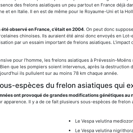
résence des frelons asiatiques un peu partout en France déjà dan
et en Italie. Il en est de même pour le Royaume-Uni et la Holl
a été observé en France, c’était en 2004
. On peut donc supposer
rcelaines chinoises. Ils auraient été ainsi donc envoyés en Lo
sation par un essaim important de frelons asiatiques. L’impact q
ensive pour l’homme, les frelons asiatiques à Prévessin-Moëns n
Bien que les pompiers soient intervenus, après la destruction d
aujourd’hui ils pullulent sur au moins 78 km chaque année.
 sous-espèces du frelon asiatiques qui 
nées ont provoqué de grandes modifications génétiques au niv
apparence. Il y a de ce fait plusieurs sous-espèces de frelon a
Le Vespa velutina mediozona
Le Vespa velutina nigrithora