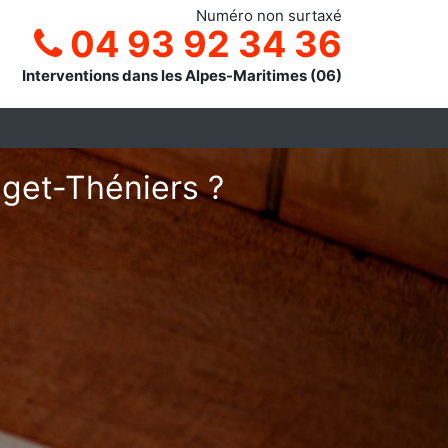
Numéro non surtaxé
04 93 92 34 36
Interventions dans les Alpes-Maritimes (06)
uget-Théniers ?