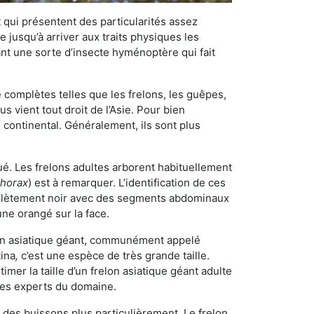
qui présentent des particularités assez
 jusqu’à arriver aux traits physiques les
nt une sorte d’insecte hyménoptère qui fait
omplètes telles que les frelons, les guêpes,
 vient tout droit de l’Asie. Pour bien
 continental. Généralement, ils sont plus
ué. Les frelons adultes arborent habituellement
thorax
) est à remarquer. L’identification de ces
mplètement noir avec des segments abdominaux
une orangé sur la face.
elon asiatique géant, communément appelé
tina
,
c’est une espèce de très grande taille.
stimer la taille d’un frelon asiatique géant adulte
 les experts du domaine.
des buissons plus particulièrement. Le frelon