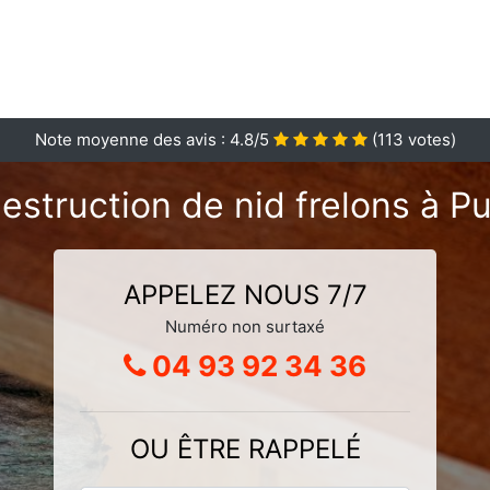
Note moyenne des avis :
4.8
/5
(
113
votes)
estruction de nid frelons à P
APPELEZ NOUS 7/7
Numéro non surtaxé
04 93 92 34 36
OU ÊTRE RAPPELÉ