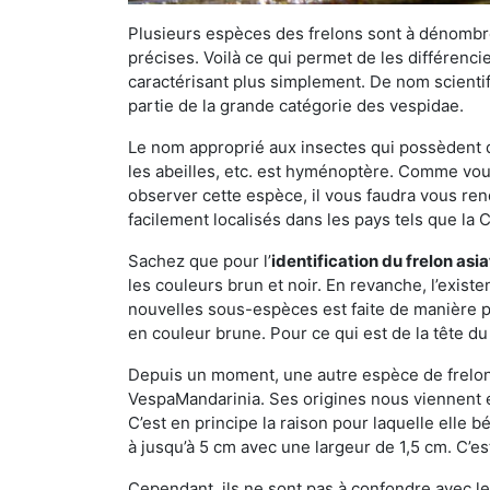
Plusieurs espèces des frelons sont à dénombre
précises. Voilà ce qui permet de les différenci
caractérisant plus simplement. De nom scientif
partie de la grande catégorie des vespidae.
Le nom approprié aux insectes qui possèdent 
les abeilles, etc. est hyménoptère. Comme vous 
observer cette espèce, il vous faudra vous ren
facilement localisés dans les pays tels que la Ch
Sachez que pour l’
identification du frelon asi
les couleurs brun et noir. En revanche, l’exist
nouvelles sous-espèces est faite de manière
en couleur brune. Pour ce qui est de la tête du 
Depuis un moment, une autre espèce de frelon 
VespaMandarinia. Ses origines nous viennent é
C’est en principe la raison pour laquelle elle bén
à jusqu’à 5 cm avec une largeur de 1,5 cm. C’e
Cependant, ils ne sont pas à confondre avec l