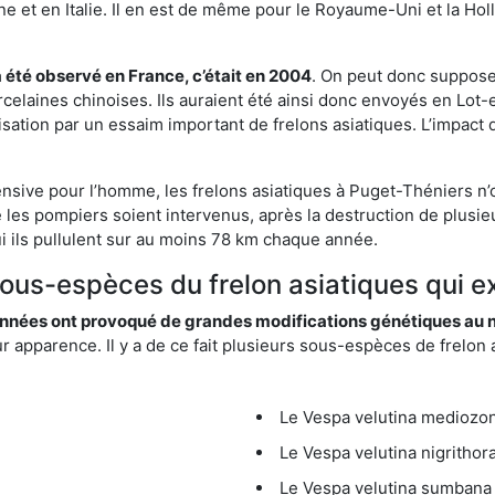
et en Italie. Il en est de même pour le Royaume-Uni et la Holl
a été observé en France, c’était en 2004
. On peut donc supposer
rcelaines chinoises. Ils auraient été ainsi donc envoyés en Lo
sation par un essaim important de frelons asiatiques. L’impact q
ensive pour l’homme, les frelons asiatiques à Puget-Théniers n’
 les pompiers soient intervenus, après la destruction de plusieu
hui ils pullulent sur au moins 78 km chaque année.
sous-espèces du frelon asiatiques qui e
nées ont provoqué de grandes modifications génétiques au niv
apparence. Il y a de ce fait plusieurs sous-espèces de frelon a
Le Vespa velutina mediozona
Le Vespa velutina nigrithora
Le Vespa velutina sumbana 