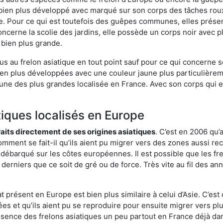
ien plus développé avec marqué sur son corps des tâches roux.
. Pour ce qui est toutefois des guêpes communes, elles présen
oncerne la scolie des jardins, elle possède un corps noir avec 
 bien plus grande.
us au frelon asiatique en tout point sauf pour ce qui concerne s
bien plus développées avec une couleur jaune plus particulièrem
it l’une des plus grandes localisée en France. Avec son corps qui
tiques localisés en Europe
traits directement de ses origines asiatiques
. C’est en 2006 qu’
mment se fait-il qu’ils aient pu migrer vers des zones aussi recu
t débarqué sur les côtes européennes. Il est possible que les f
derniers que ce soit de gré ou de force. Très vite au fil des an
 présent en Europe est bien plus similaire à celui d’Asie. C’est 
ées et qu’ils aient pu se reproduire pour ensuite migrer vers plu
résence des frelons asiatiques un peu partout en France déjà dan