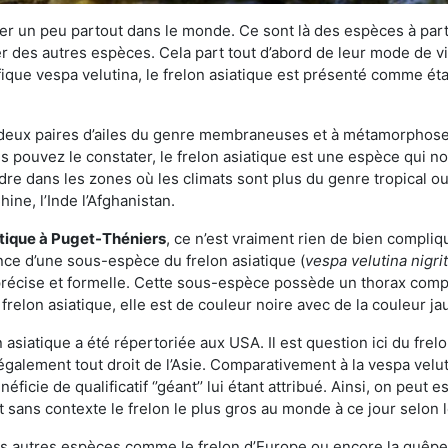
r un peu partout dans le monde. Ce sont là des espèces à part 
er des autres espèces. Cela part tout d’abord de leur mode de vie
ique vespa velutina, le frelon asiatique est présenté comme éta
deux paires d’ailes du genre membraneuses et à métamorphose c
pouvez le constater, le frelon asiatique est une espèce qui nous
dre dans les zones où les climats sont plus du genre tropical ou
ine, l’Inde l’Afghanistan.
atique
à Puget-Théniers
, ce n’est vraiment rien de bien compliq
ence d’une sous-espèce du frelon asiatique (
vespa velutina nigri
 précise et formelle. Cette sous-espèce possède un thorax co
frelon asiatique, elle est de couleur noire avec de la couleur ja
asiatique a été répertoriée aux USA. Il est question ici du fr
galement tout droit de l’Asie. Comparativement à la vespa velu
éficie de qualificatif ‘’géant’’ lui étant attribué. Ainsi, on peut e
st sans contexte le frelon le plus gros au monde à ce jour selon
es autres espèces comme le frelon d’Europe ou encore la guêpe 