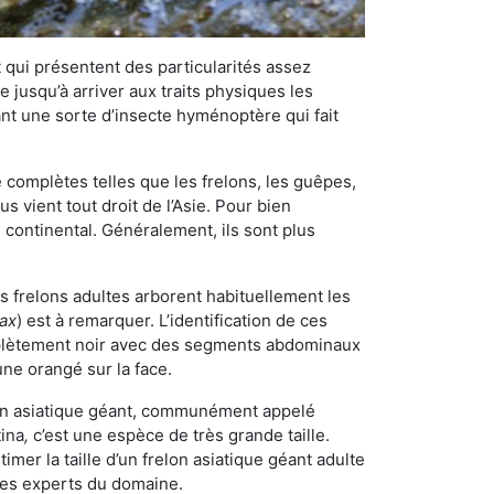
qui présentent des particularités assez
 jusqu’à arriver aux traits physiques les
nt une sorte d’insecte hyménoptère qui fait
omplètes telles que les frelons, les guêpes,
 vient tout droit de l’Asie. Pour bien
 continental. Généralement, ils sont plus
es frelons adultes arborent habituellement les
rax
) est à remarquer. L’identification de ces
mplètement noir avec des segments abdominaux
une orangé sur la face.
elon asiatique géant, communément appelé
tina
,
c’est une espèce de très grande taille.
stimer la taille d’un frelon asiatique géant adulte
 les experts du domaine.