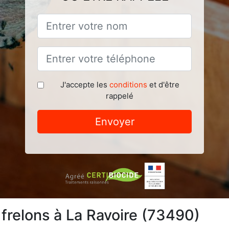
J'accepte les
conditions
et d'être
rappelé
Envoyer
 frelons à La Ravoire (73490)