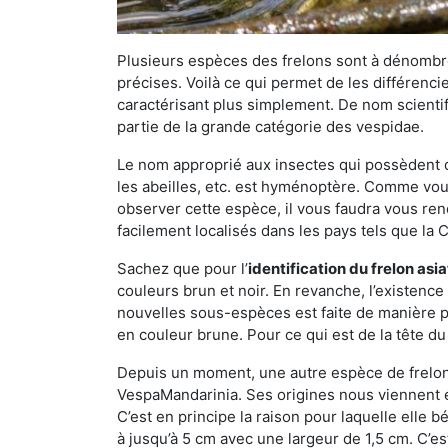
Plusieurs espèces des frelons sont à dénombre
précises. Voilà ce qui permet de les différenci
caractérisant plus simplement. De nom scientif
partie de la grande catégorie des vespidae.
Le nom approprié aux insectes qui possèdent 
les abeilles, etc. est hyménoptère. Comme vous 
observer cette espèce, il vous faudra vous ren
facilement localisés dans les pays tels que la Ch
Sachez que pour l’
identification du frelon asi
couleurs brun et noir. En revanche, l’existence
nouvelles sous-espèces est faite de manière
en couleur brune. Pour ce qui est de la tête du 
Depuis un moment, une autre espèce de frelon 
VespaMandarinia. Ses origines nous viennent é
C’est en principe la raison pour laquelle elle bén
à jusqu’à 5 cm avec une largeur de 1,5 cm. C’e