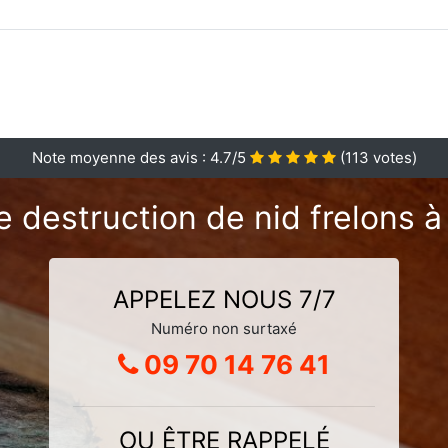
Note moyenne des avis :
4.7
/5
(
113
votes)
 destruction de nid frelons à
APPELEZ NOUS 7/7
Numéro non surtaxé
09 70 14 76 41
OU ÊTRE RAPPELÉ