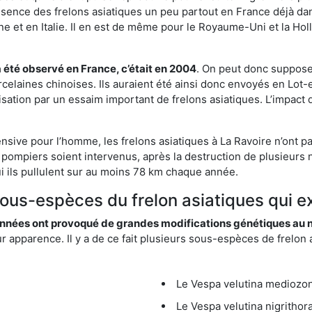
résence des frelons asiatiques un peu partout en France déjà dan
et en Italie. Il en est de même pour le Royaume-Uni et la Holl
a été observé en France, c’était en 2004
. On peut donc supposer
rcelaines chinoises. Ils auraient été ainsi donc envoyés en Lo
sation par un essaim important de frelons asiatiques. L’impact q
nsive pour l’homme, les frelons asiatiques à La Ravoire n’ont p
 pompiers soient intervenus, après la destruction de plusieurs n
hui ils pullulent sur au moins 78 km chaque année.
sous-espèces du frelon asiatiques qui ex
nées ont provoqué de grandes modifications génétiques au niv
apparence. Il y a de ce fait plusieurs sous-espèces de frelon a
Le Vespa velutina mediozona
Le Vespa velutina nigrithora