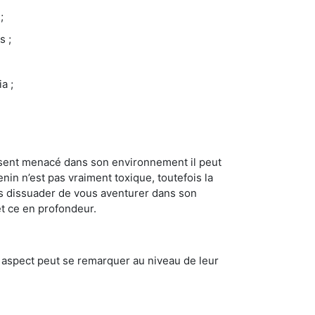
;
s ;
a ;
se sent menacé dans son environnement il peut
enin n’est pas vraiment toxique, toutefois la
us dissuader de vous aventurer dans son
et ce en profondeur.
t aspect peut se remarquer au niveau de leur