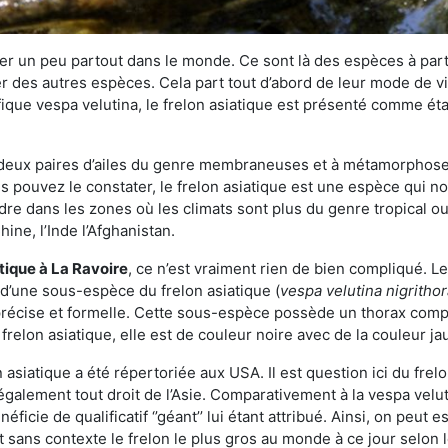
r un peu partout dans le monde. Ce sont là des espèces à part 
er des autres espèces. Cela part tout d’abord de leur mode de vie
ique vespa velutina, le frelon asiatique est présenté comme éta
deux paires d’ailes du genre membraneuses et à métamorphose c
pouvez le constater, le frelon asiatique est une espèce qui nous
dre dans les zones où les climats sont plus du genre tropical ou
ine, l’Inde l’Afghanistan.
atique
à La Ravoire
, ce n’est vraiment rien de bien compliqué. L
 d’une sous-espèce du frelon asiatique (
vespa velutina nigritho
 précise et formelle. Cette sous-espèce possède un thorax co
frelon asiatique, elle est de couleur noire avec de la couleur ja
asiatique a été répertoriée aux USA. Il est question ici du fr
galement tout droit de l’Asie. Comparativement à la vespa velu
éficie de qualificatif ‘’géant’’ lui étant attribué. Ainsi, on peut e
st sans contexte le frelon le plus gros au monde à ce jour selon