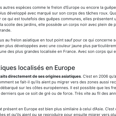
es autres espèces comme le frelon d’Europe ou encore la guêpe 
plus développé avec marqué sur son corps des tâches roux. Quan
 ce qui est toutefois des guêpes communes, elles présentent u
la scolie des jardins, elle possède un corps noir avec plein de
grande.
us au frelon asiatique en tout point sauf pour ce qui concerne s
bien plus développées avec une couleur jaune plus particulièrem
it l’une des plus grandes localisée en France. Avec son corps qui
tiques localisés en Europe
traits directement de ses origines asiatiques
. C’est en 2006 qu’
mment se fait-il qu’ils aient pu migrer vers des zones aussi recu
t débarqué sur les côtes européennes. Il est possible que les f
derniers que ce soit de gré ou de force. Très vite au fil des an
 présent en Europe est bien plus similaire à celui d’Asie. C’est 
ées et qu’ils aient pu se reproduire pour ensuite migrer vers plu