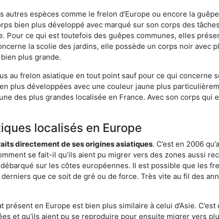
es autres espèces comme le frelon d’Europe ou encore la guêpe 
rps bien plus développé avec marqué sur son corps des tâches 
. Pour ce qui est toutefois des guêpes communes, elles présen
oncerne la scolie des jardins, elle possède un corps noir avec 
 bien plus grande.
us au frelon asiatique en tout point sauf pour ce qui concerne s
bien plus développées avec une couleur jaune plus particulièrem
it l’une des plus grandes localisée en France. Avec son corps qui
tiques localisés en Europe
traits directement de ses origines asiatiques
. C’est en 2006 qu’
mment se fait-il qu’ils aient pu migrer vers des zones aussi recu
t débarqué sur les côtes européennes. Il est possible que les f
derniers que ce soit de gré ou de force. Très vite au fil des an
 présent en Europe est bien plus similaire à celui d’Asie. C’est 
ées et qu’ils aient pu se reproduire pour ensuite migrer vers plu