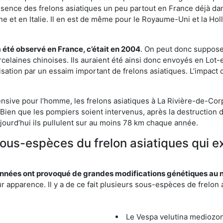
résence des frelons asiatiques un peu partout en France déjà dan
et en Italie. Il en est de même pour le Royaume-Uni et la Holl
a été observé en France, c’était en 2004
. On peut donc supposer
rcelaines chinoises. Ils auraient été ainsi donc envoyés en Lo
sation par un essaim important de frelons asiatiques. L’impact q
ensive pour l’homme, les frelons asiatiques à La Rivière-de-Corp
Bien que les pompiers soient intervenus, après la destruction d
aujourd’hui ils pullulent sur au moins 78 km chaque année.
sous-espèces du frelon asiatiques qui e
nées ont provoqué de grandes modifications génétiques au niv
apparence. Il y a de ce fait plusieurs sous-espèces de frelon a
Le Vespa velutina mediozona