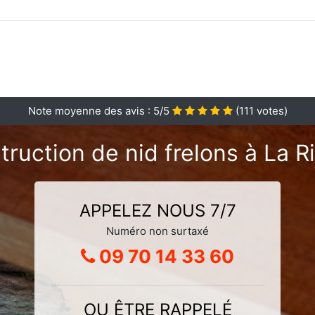
Note moyenne des avis :
5
/5
(
111
votes)
truction de nid frelons à La R
APPELEZ NOUS 7/7
Numéro non surtaxé
09 70 14 33 60
OU ÊTRE RAPPELÉ