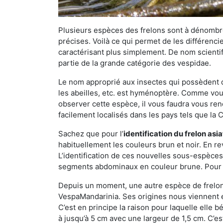
Plusieurs espèces des frelons sont à dénombre
précises. Voilà ce qui permet de les différenci
caractérisant plus simplement. De nom scientif
partie de la grande catégorie des vespidae.
Le nom approprié aux insectes qui possèdent 
les abeilles, etc. est hyménoptère. Comme vous 
observer cette espèce, il vous faudra vous ren
facilement localisés dans les pays tels que la Ch
Sachez que pour l’
identification du frelon asi
habituellement les couleurs brun et noir. En re
L’identification de ces nouvelles sous-espèce
segments abdominaux en couleur brune. Pour ce 
Depuis un moment, une autre espèce de frelon 
VespaMandarinia. Ses origines nous viennent é
C’est en principe la raison pour laquelle elle bén
à jusqu’à 5 cm avec une largeur de 1,5 cm. C’e