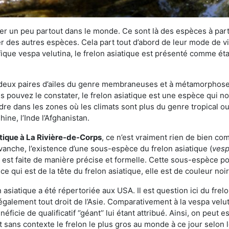
r un peu partout dans le monde. Ce sont là des espèces à part 
er des autres espèces. Cela part tout d’abord de leur mode de vie
ique vespa velutina, le frelon asiatique est présenté comme éta
deux paires d’ailes du genre membraneuses et à métamorphose c
pouvez le constater, le frelon asiatique est une espèce qui nous
dre dans les zones où les climats sont plus du genre tropical ou
ine, l’Inde l’Afghanistan.
atique
à La Rivière-de-Corps
, ce n’est vraiment rien de bien co
vanche, l’existence d’une sous-espèce du frelon asiatique (
vesp
s est faite de manière précise et formelle. Cette sous-espèce 
qui est de la tête du frelon asiatique, elle est de couleur noir
asiatique a été répertoriée aux USA. Il est question ici du fr
galement tout droit de l’Asie. Comparativement à la vespa velu
éficie de qualificatif ‘’géant’’ lui étant attribué. Ainsi, on peut e
st sans contexte le frelon le plus gros au monde à ce jour selon