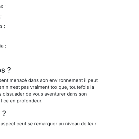
x ;
;
s ;
a ;
ps ?
se sent menacé dans son environnement il peut
enin n’est pas vraiment toxique, toutefois la
us dissuader de vous aventurer dans son
et ce en profondeur.
 ?
t aspect peut se remarquer au niveau de leur