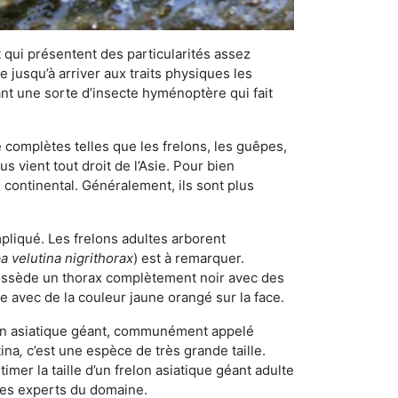
qui présentent des particularités assez
 jusqu’à arriver aux traits physiques les
nt une sorte d’insecte hyménoptère qui fait
omplètes telles que les frelons, les guêpes,
 vient tout droit de l’Asie. Pour bien
 continental. Généralement, ils sont plus
mpliqué. Les frelons adultes arborent
a velutina nigrithorax
) est à remarquer.
possède un thorax complètement noir avec des
e avec de la couleur jaune orangé sur la face.
elon asiatique géant, communément appelé
tina
,
c’est une espèce de très grande taille.
stimer la taille d’un frelon asiatique géant adulte
 les experts du domaine.