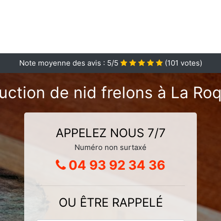
Note moyenne des avis :
5
/5
(
101
votes)
uction de nid frelons à La Ro
APPELEZ NOUS 7/7
Numéro non surtaxé
04 93 92 34 36
OU ÊTRE RAPPELÉ