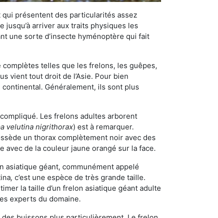
qui présentent des particularités assez
 jusqu’à arriver aux traits physiques les
nt une sorte d’insecte hyménoptère qui fait
omplètes telles que les frelons, les guêpes,
 vient tout droit de l’Asie. Pour bien
 continental. Généralement, ils sont plus
n compliqué. Les frelons adultes arborent
a velutina nigrithorax
) est à remarquer.
possède un thorax complètement noir avec des
e avec de la couleur jaune orangé sur la face.
elon asiatique géant, communément appelé
tina
,
c’est une espèce de très grande taille.
stimer la taille d’un frelon asiatique géant adulte
 les experts du domaine.
des buissons plus particulièrement. Le frelon