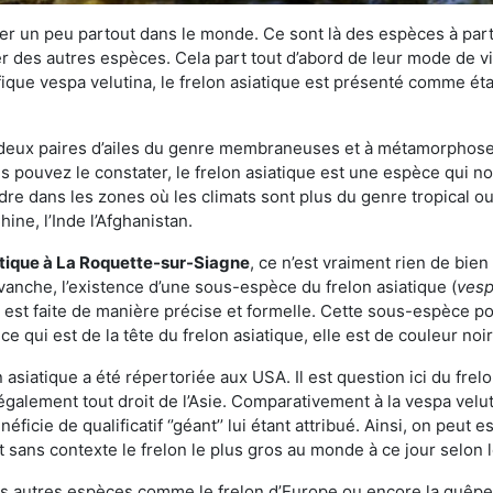
r un peu partout dans le monde. Ce sont là des espèces à part 
er des autres espèces. Cela part tout d’abord de leur mode de vie
ique vespa velutina, le frelon asiatique est présenté comme éta
deux paires d’ailes du genre membraneuses et à métamorphose c
pouvez le constater, le frelon asiatique est une espèce qui nous
dre dans les zones où les climats sont plus du genre tropical ou
ine, l’Inde l’Afghanistan.
atique
à La Roquette-sur-Siagne
, ce n’est vraiment rien de bie
vanche, l’existence d’une sous-espèce du frelon asiatique (
vesp
s est faite de manière précise et formelle. Cette sous-espèce 
qui est de la tête du frelon asiatique, elle est de couleur noir
asiatique a été répertoriée aux USA. Il est question ici du fr
galement tout droit de l’Asie. Comparativement à la vespa velu
éficie de qualificatif ‘’géant’’ lui étant attribué. Ainsi, on peut e
st sans contexte le frelon le plus gros au monde à ce jour selon
es autres espèces comme le frelon d’Europe ou encore la guêpe 