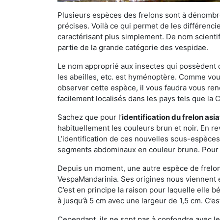
Plusieurs espèces des frelons sont à dénombre
précises. Voilà ce qui permet de les différenci
caractérisant plus simplement. De nom scientif
partie de la grande catégorie des vespidae.
Le nom approprié aux insectes qui possèdent 
les abeilles, etc. est hyménoptère. Comme vous 
observer cette espèce, il vous faudra vous ren
facilement localisés dans les pays tels que la Ch
Sachez que pour l’
identification du frelon asi
habituellement les couleurs brun et noir. En re
L’identification de ces nouvelles sous-espèce
segments abdominaux en couleur brune. Pour ce 
Depuis un moment, une autre espèce de frelon 
VespaMandarinia. Ses origines nous viennent é
C’est en principe la raison pour laquelle elle bén
à jusqu’à 5 cm avec une largeur de 1,5 cm. C’e
Cependant, ils ne sont pas à confondre avec l