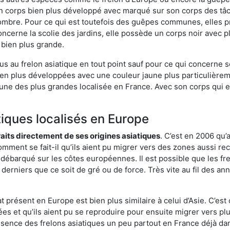
 corps bien plus développé avec marqué sur son corps des tâch
ombre. Pour ce qui est toutefois des guêpes communes, elles p
oncerne la scolie des jardins, elle possède un corps noir avec 
 bien plus grande.
us au frelon asiatique en tout point sauf pour ce qui concerne s
bien plus développées avec une couleur jaune plus particulièrem
it l’une des plus grandes localisée en France. Avec son corps qui
tiques localisés en Europe
traits directement de ses origines asiatiques
. C’est en 2006 qu’
mment se fait-il qu’ils aient pu migrer vers des zones aussi recu
t débarqué sur les côtes européennes. Il est possible que les f
derniers que ce soit de gré ou de force. Très vite au fil des an
 présent en Europe est bien plus similaire à celui d’Asie. C’est 
ées et qu’ils aient pu se reproduire pour ensuite migrer vers plu
résence des frelons asiatiques un peu partout en France déjà dan