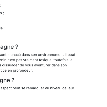
;
s ;
a ;
iagne ?
se sent menacé dans son environnement il peut
enin n’est pas vraiment toxique, toutefois la
us dissuader de vous aventurer dans son
et ce en profondeur.
agne ?
t aspect peut se remarquer au niveau de leur