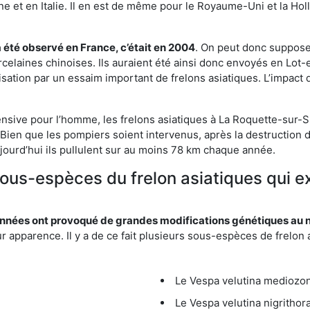
et en Italie. Il en est de même pour le Royaume-Uni et la Holl
a été observé en France, c’était en 2004
. On peut donc supposer
rcelaines chinoises. Ils auraient été ainsi donc envoyés en Lo
sation par un essaim important de frelons asiatiques. L’impact q
ensive pour l’homme, les frelons asiatiques à La Roquette-sur-Si
Bien que les pompiers soient intervenus, après la destruction d
aujourd’hui ils pullulent sur au moins 78 km chaque année.
sous-espèces du frelon asiatiques qui e
nées ont provoqué de grandes modifications génétiques au niv
apparence. Il y a de ce fait plusieurs sous-espèces de frelon a
Le Vespa velutina mediozona
Le Vespa velutina nigrithora