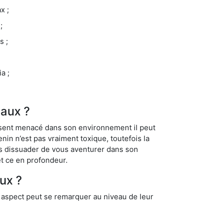
x ;
;
s ;
a ;
Eaux ?
se sent menacé dans son environnement il peut
enin n’est pas vraiment toxique, toutefois la
us dissuader de vous aventurer dans son
et ce en profondeur.
ux ?
t aspect peut se remarquer au niveau de leur