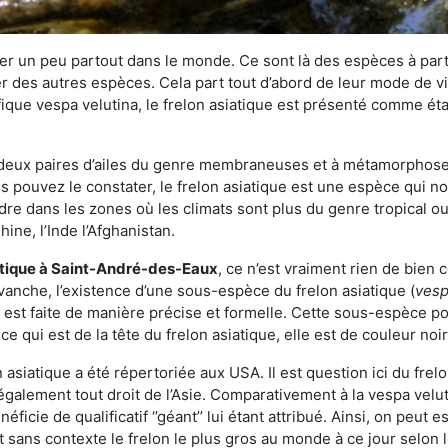
r un peu partout dans le monde. Ce sont là des espèces à part 
er des autres espèces. Cela part tout d’abord de leur mode de vie
ique vespa velutina, le frelon asiatique est présenté comme éta
deux paires d’ailes du genre membraneuses et à métamorphose c
pouvez le constater, le frelon asiatique est une espèce qui nous
dre dans les zones où les climats sont plus du genre tropical ou
ine, l’Inde l’Afghanistan.
atique
à Saint-André-des-Eaux
, ce n’est vraiment rien de bien
vanche, l’existence d’une sous-espèce du frelon asiatique (
vesp
s est faite de manière précise et formelle. Cette sous-espèce 
qui est de la tête du frelon asiatique, elle est de couleur noir
asiatique a été répertoriée aux USA. Il est question ici du fr
galement tout droit de l’Asie. Comparativement à la vespa velu
éficie de qualificatif ‘’géant’’ lui étant attribué. Ainsi, on peut e
st sans contexte le frelon le plus gros au monde à ce jour selon