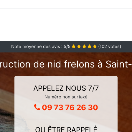
Note moyenne des avis :
5
/5
(
102
votes)
ruction de nid frelons à Sain
APPELEZ NOUS 7/7
Numéro non surtaxé
09 73 76 26 30
OU ÊTRE RAPPELÉ