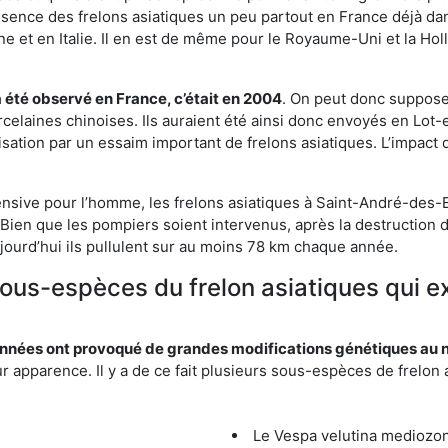
résence des frelons asiatiques un peu partout en France déjà dan
et en Italie. Il en est de même pour le Royaume-Uni et la Holl
a été observé en France, c’était en 2004
. On peut donc supposer
rcelaines chinoises. Ils auraient été ainsi donc envoyés en Lo
sation par un essaim important de frelons asiatiques. L’impact q
ensive pour l’homme, les frelons asiatiques à Saint-André-des-E
Bien que les pompiers soient intervenus, après la destruction d
aujourd’hui ils pullulent sur au moins 78 km chaque année.
 sous-espèces du frelon asiatiques qui 
nées ont provoqué de grandes modifications génétiques au niv
apparence. Il y a de ce fait plusieurs sous-espèces de frelon a
Le Vespa velutina mediozona