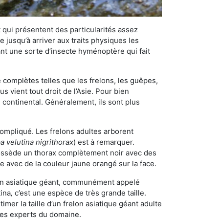
qui présentent des particularités assez
 jusqu’à arriver aux traits physiques les
nt une sorte d’insecte hyménoptère qui fait
omplètes telles que les frelons, les guêpes,
 vient tout droit de l’Asie. Pour bien
 continental. Généralement, ils sont plus
 compliqué. Les frelons adultes arborent
a velutina nigrithorax
) est à remarquer.
possède un thorax complètement noir avec des
e avec de la couleur jaune orangé sur la face.
elon asiatique géant, communément appelé
tina
,
c’est une espèce de très grande taille.
stimer la taille d’un frelon asiatique géant adulte
 les experts du domaine.