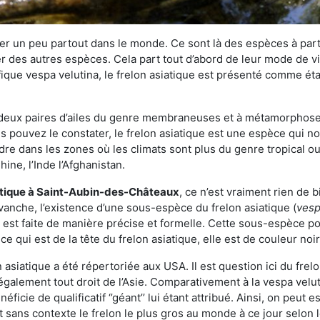
r un peu partout dans le monde. Ce sont là des espèces à part 
er des autres espèces. Cela part tout d’abord de leur mode de vie
ique vespa velutina, le frelon asiatique est présenté comme éta
deux paires d’ailes du genre membraneuses et à métamorphose c
pouvez le constater, le frelon asiatique est une espèce qui nous
dre dans les zones où les climats sont plus du genre tropical ou
ine, l’Inde l’Afghanistan.
atique
à Saint-Aubin-des-Châteaux
, ce n’est vraiment rien de 
vanche, l’existence d’une sous-espèce du frelon asiatique (
vesp
s est faite de manière précise et formelle. Cette sous-espèce 
qui est de la tête du frelon asiatique, elle est de couleur noir
asiatique a été répertoriée aux USA. Il est question ici du fr
galement tout droit de l’Asie. Comparativement à la vespa velu
éficie de qualificatif ‘’géant’’ lui étant attribué. Ainsi, on peut e
st sans contexte le frelon le plus gros au monde à ce jour selon