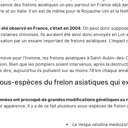
résence des frelons asiatiques un peu partout en France déjà dan
et en Italie. Il en est de même pour le Royaume-Uni et la Holl
a été observé en France, c’était en 2004
. On peut donc supposer
rcelaines chinoises. Ils auraient été ainsi donc envoyés en Lo
sation par un essaim important de frelons asiatiques. L’impact q
ensive pour l’homme, les frelons asiatiques à Saint-Aubin-des-C
ion. Bien que les pompiers soient intervenus, après la destructi
le dire, aujourd’hui ils pullulent sur au moins 78 km chaque ann
 sous-espèces du frelon asiatiques qui e
nées ont provoqué de grandes modifications génétiques au niv
apparence. Il y a de ce fait plusieurs sous-espèces de frelon a
Le Vespa velutina mediozona