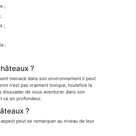
x ;
;
s ;
a ;
Châteaux ?
se sent menacé dans son environnement il peut
enin n’est pas vraiment toxique, toutefois la
us dissuader de vous aventurer dans son
et ce en profondeur.
hâteaux ?
t aspect peut se remarquer au niveau de leur