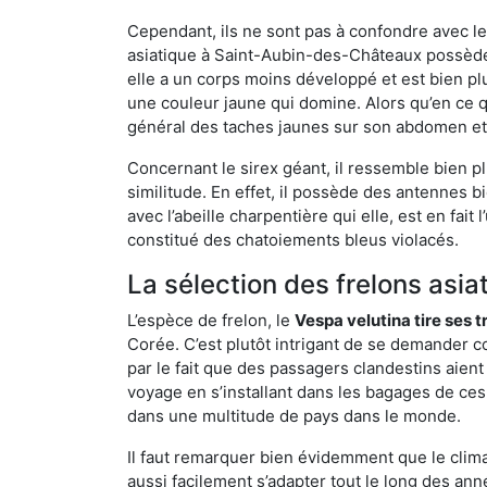
Cependant, ils ne sont pas à confondre avec l
asiatique à Saint-Aubin-des-Châteaux possède
elle a un corps moins développé et est bien p
une couleur jaune qui domine. Alors qu’en ce q
général des taches jaunes sur son abdomen et 
Concernant le sirex géant, il ressemble bien pl
similitude. En effet, il possède des antennes 
avec l’abeille charpentière qui elle, est en fa
constitué des chatoiements bleus violacés.
La sélection des frelons asia
L’espèce de frelon, le
Vespa velutina tire ses 
Corée. C’est plutôt intrigant de se demander co
par le fait que des passagers clandestins aien
voyage en s’installant dans les bagages de ces 
dans une multitude de pays dans le monde.
Il faut remarquer bien évidemment que le climat
aussi facilement s’adapter tout le long des ann