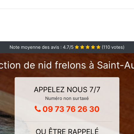
Note moyenne des avis :
4.7
/5
(
110
votes)
ction de nid frelons à Saint-
APPELEZ NOUS 7/7
Numéro non surtaxé
09 73 76 26 30
OU ÊTRE RAPPELÉ