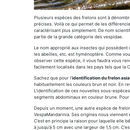
Plusieurs espèces des frelons sont à dénombre
précises. Voilà ce qui permet de les différenci
caractérisant plus simplement. De nom scientif
partie de la grande catégorie des vespidae.
Le nom approprié aux insectes qui possèdent 
les abeilles, etc. est hyménoptère. Comme vous 
observer cette espèce, il vous faudra vous ren
facilement localisés dans les pays tels que la Ch
Sachez que pour l’
identification du frelon asi
habituellement les couleurs brun et noir. En re
L’identification de ces nouvelles sous-espèce
segments abdominaux en couleur brune. Pour ce 
Depuis un moment, une autre espèce de frelon 
VespaMandarinia. Ses origines nous viennent é
C’est en principe la raison pour laquelle elle bén
à jusqu’à 5 cm avec une largeur de 1,5 cm. C’e