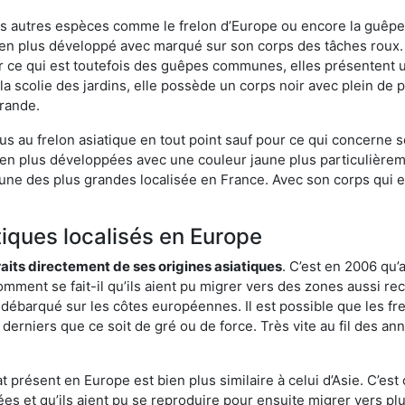
es autres espèces comme le frelon d’Europe ou encore la guêpe 
en plus développé avec marqué sur son corps des tâches roux. 
 ce qui est toutefois des guêpes communes, elles présentent u
la scolie des jardins, elle possède un corps noir avec plein de
grande.
us au frelon asiatique en tout point sauf pour ce qui concerne s
bien plus développées avec une couleur jaune plus particulièrem
it l’une des plus grandes localisée en France. Avec son corps qui
tiques localisés en Europe
traits directement de ses origines asiatiques
. C’est en 2006 qu’
mment se fait-il qu’ils aient pu migrer vers des zones aussi recu
t débarqué sur les côtes européennes. Il est possible que les f
derniers que ce soit de gré ou de force. Très vite au fil des an
 présent en Europe est bien plus similaire à celui d’Asie. C’est 
ées et qu’ils aient pu se reproduire pour ensuite migrer vers plu