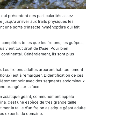
qui présentent des particularités assez
 jusqu’à arriver aux traits physiques les
nt une sorte d’insecte hyménoptère qui fait
omplètes telles que les frelons, les guêpes,
 vient tout droit de l’Asie. Pour bien
 continental. Généralement, ils sont plus
é. Les frelons adultes arborent habituellement
thorax
) est à remarquer. L’identification de ces
mplètement noir avec des segments abdominaux
une orangé sur la face.
elon asiatique géant, communément appelé
tina
,
c’est une espèce de très grande taille.
stimer la taille d’un frelon asiatique géant adulte
 les experts du domaine.