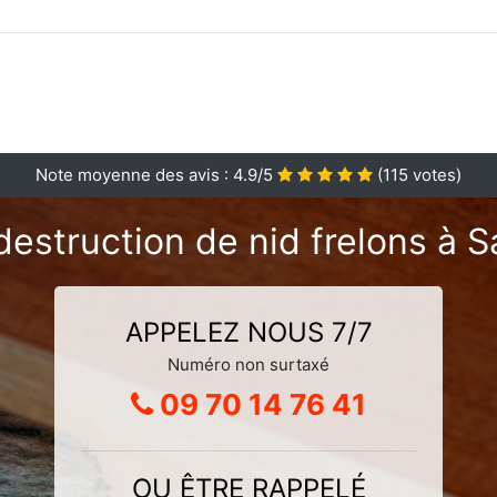
Note moyenne des avis :
4.9
/5
(
115
votes)
destruction de nid frelons à S
APPELEZ NOUS 7/7
Numéro non surtaxé
09 70 14 76 41
OU ÊTRE RAPPELÉ