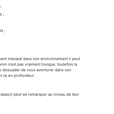
;
s ;
a ;
se sent menacé dans son environnement il peut
enin n’est pas vraiment toxique, toutefois la
us dissuader de vous aventurer dans son
et ce en profondeur.
t aspect peut se remarquer au niveau de leur