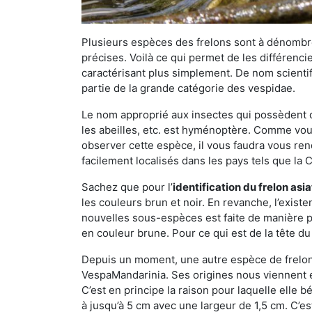
Plusieurs espèces des frelons sont à dénombre
précises. Voilà ce qui permet de les différenci
caractérisant plus simplement. De nom scientif
partie de la grande catégorie des vespidae.
Le nom approprié aux insectes qui possèdent 
les abeilles, etc. est hyménoptère. Comme vous 
observer cette espèce, il vous faudra vous ren
facilement localisés dans les pays tels que la Ch
Sachez que pour l’
identification du frelon asi
les couleurs brun et noir. En revanche, l’exist
nouvelles sous-espèces est faite de manière
en couleur brune. Pour ce qui est de la tête du 
Depuis un moment, une autre espèce de frelon 
VespaMandarinia. Ses origines nous viennent é
C’est en principe la raison pour laquelle elle bén
à jusqu’à 5 cm avec une largeur de 1,5 cm. C’e