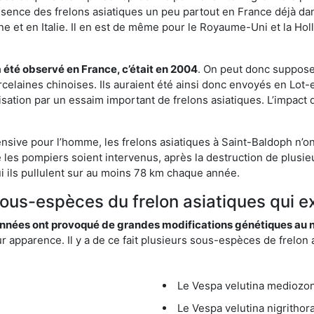
résence des frelons asiatiques un peu partout en France déjà dan
et en Italie. Il en est de même pour le Royaume-Uni et la Holl
a été observé en France, c’était en 2004
. On peut donc supposer
rcelaines chinoises. Ils auraient été ainsi donc envoyés en Lo
sation par un essaim important de frelons asiatiques. L’impact q
ensive pour l’homme, les frelons asiatiques à Saint-Baldoph n’on
 les pompiers soient intervenus, après la destruction de plusieu
hui ils pullulent sur au moins 78 km chaque année.
sous-espèces du frelon asiatiques qui e
nées ont provoqué de grandes modifications génétiques au niv
apparence. Il y a de ce fait plusieurs sous-espèces de frelon a
Le Vespa velutina mediozona
Le Vespa velutina nigrithora