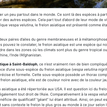
r un peu partout dans le monde. Ce sont là des espèces à part 
er des autres espèces. Cela part tout d’abord de leur mode de vie
ique vespa velutina, le frelon asiatique est présenté comme éta
deux paires d’ailes du genre membraneuses et à métamorphose c
pouvez le constater, le frelon asiatique est une espèce qui nous
dre dans les zones où les climats sont plus du genre tropical ou
ine, l’Inde l’Afghanistan.
atique
à Saint-Baldoph
, ce n’est vraiment rien de bien compliqu
ence d’une sous-espèce du frelon asiatique (
vespa velutina nigri
 précise et formelle. Cette sous-espèce possède un thorax co
frelon asiatique, elle est de couleur noire avec de la couleur ja
asiatique a été répertoriée aux USA. Il est question ici du fr
galement tout droit de l’Asie. Comparativement à la vespa velu
éficie de qualificatif ‘’géant’’ lui étant attribué. Ainsi, on peut e
st sans contexte le frelon le plus gros au monde à ce jour selon